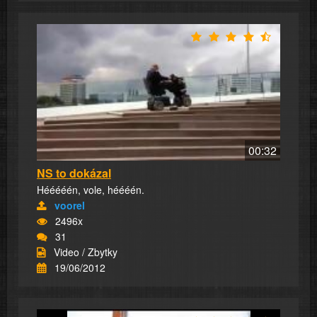
00:32
NS to dokázal
Hééééén, vole, héééén.
voorel
2496x
31
Video / Zbytky
19/06/2012