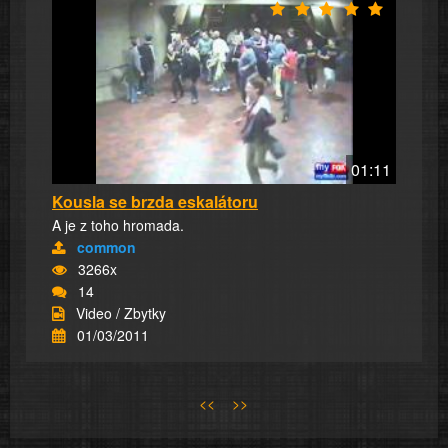
01:11
Kousla se brzda eskalátoru
A je z toho hromada.
common
3266x
14
Video / Zbytky
01/03/2011
<<
>>