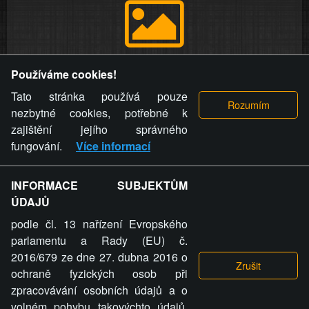
Provozovatel stránky si vyhrazuje právo odstranit fotografie,
Používáme cookies!
videa a komentáře. Osoba, které se toto opatření provozovatele
stránky týče, ani osoba, která umístila fotografii nebo video na
Tato stránka používá pouze
stránku, nemůže z důvodu odstranění fotografie, videa nebo
nezbytné cookies, potřebné k
komentáře pro výše uvedenou okolnost uplatnit vůči
zajištění jejího správného
provozovateli stránky žádný nárok na náhradu škody nebo
fungování.
Více informací
nemajetkové újmy.
INFORMACE SUBJEKTŮM
ZVRÁCENÝ.CZ - Svět není zvrácenej. To jen
ÚDAJŮ
ty lidi...
podle čl. 13 nařízení Evropského
parlamentu a Rady (EU) č.
2016/679 ze dne 27. dubna 2016 o
ochraně fyzických osob při
zpracovávání osobních údajů a o
ZVRÁCENÝ.CZ
volném pohybu takovýchto údajů,