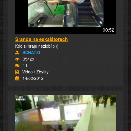
00:52
Sranda na eskalátorech
Kdo si hraje nezlobí :-))
SCHATZI
3542x
11
Video / Zbytky
14/02/2012