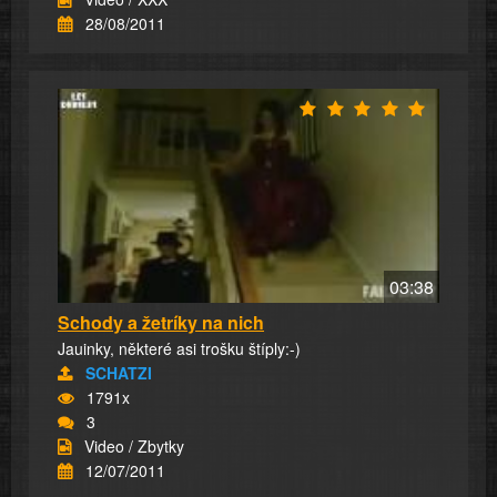
28/08/2011
03:38
Schody a žetríky na nich
Jauinky, některé asi trošku štíply:-)
SCHATZI
1791x
3
Video / Zbytky
12/07/2011