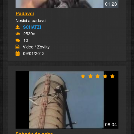
01:23
Padavci
Nešici a padavci.
SCHATZI
2539x
10
Video / Zbytky
09/01/2012
08:04
Schody do nebe