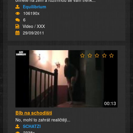
Equilibrium
106190x
6
Video / XXX
29/09/2011
00:13
Blb na schodišti
No, mohl to zahrát realičtěji...
SCHATZI
2338x