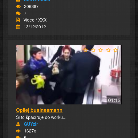
20638x
7
Video / XXX
13/12/2012
01:12
Opilej businesmann
Si to špacíruje do worku...
GUYzir
1627x
5