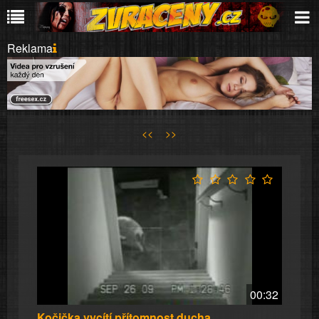
Reklama
<<
>>
00:32
Kočička vycítí přítomnost ducha