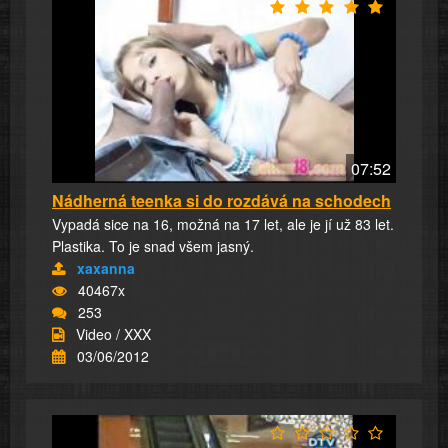
07:52
Nádherná teenka si do rozdává na schodech
Vypadá sice na 16, možná na 17 let, ale je jí už 83 let.
Plastika. To je snad všem jasný.
xaxanna
40467x
253
Video / XXX
03/06/2012