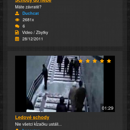
Máte závratě?
Duchcat
2681x
6
Video / Zbytky
28/12/2011
01:29
Ledové schody
Nie všetci kĺzačku ustáli...