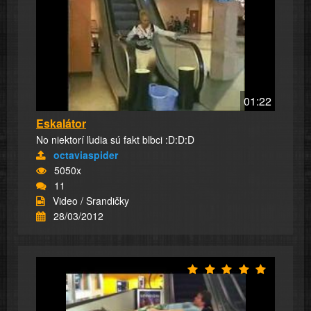
01:22
Eskalátor
No niektorí ľudia sú fakt blbci :D:D:D
octaviaspider
5050x
11
Video / Srandičky
28/03/2012