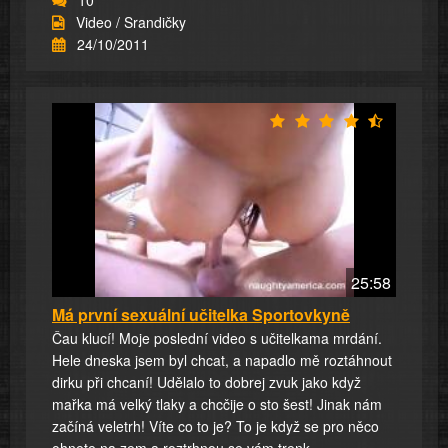
10
Video / Srandičky
24/10/2011
25:58
Má první sexuální učitelka Sportovkyně
Čau klucí! Moje poslední video s učitelkama mrdání.
Hele dneska jsem byl chcat, a napadlo mě roztáhnout
dirku při chcaní! Udělalo to dobrej zvuk jako když
mařka má velký tlaky a chcčije o sto šest! Jinak nám
začíná veletrh! Víte co to je? To je když se pro něco
ohnete na zem a roztrhnou se vám trenk...