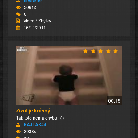
besseter
3061x
8
Video / Zbytky
16/12/2011
00:18
Život je krásný...
Tak toto nemá chybu :)))
KAJLAK44
3938x