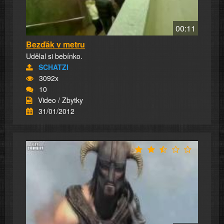
00:11
Bezďák v metru
Udělal si bebínko.
SCHATZI
3092x
10
Video / Zbytky
31/01/2012