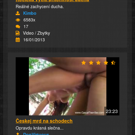
Reálné zachycení ducha.
Kimbo
6583x
17
Video / Zbytky
16/01/2013
23:23
Českej mrd na schodech
Opravdu krásná slečna...
DonVirtuous