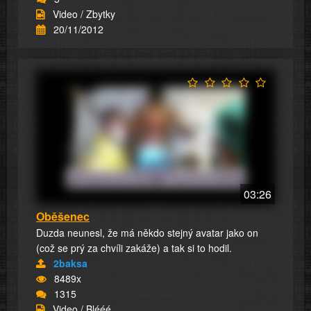
Video / Zbytky
20/11/2012
03:26
Oběšenec
Duzda neunesl, že má někdo stejný avatar jako on
(což se prý za chvíli zakáže) a tak si to hodil.
2baksa
8489x
1315
Video / Blééé