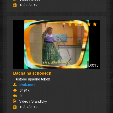
18/08/2012
00:15
Bacha na schodech
Tlustoně upadne tělo!!!
drak.oste
3491x
9
Video / Srandičky
10/07/2012