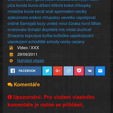
píča
kunda
kurva
drbání
klitoris
kokot
chloupky
mrdačka
koule
kanál
anál
spermatem
cecíky
ejakulovala
erekce
chlupatou
veverku
uspokjoval
orálně
Samojeb
kozy
umělé
mnul
čůraka
honil
Milan
onanovala
Schatzi
doprdele
Ivis
mrdal
duchcat
Zvraceny
kopulace
kuřba
kuřbička
uspokojování
uspokojení
schodiště
schody
cecky
cecany
Video / XXX
29/09/2011
Nahlásit obsah
FACEBOOK
Komentáře
Upozornění: Pro vložení vlastního
komentáře je nutné se přihlásit.