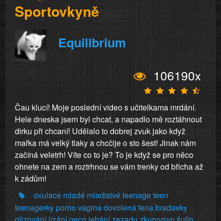
Sportovkyně
Equilibrium
106190x
Čau klucí! Moje poslední video s učitelkama mrdání.
Hele dneska jsem byl chcat, a napadlo mě roztáhnout
dirku při chcaní! Udělalo to dobrej zvuk jako když
mařka má velký tlaky a chcčije o sto šest! Jinak nám
začíná veletrh! Víte co to je? To je když se pro něco
ohnete na zem a roztrhnou se vám trenky od břicha až
k zádům!
ovulace
mladé
mladistvé
teenage
teen
teenagerky
porno
vagina
dovolená
fena
bradavky
olizování
lízání
geco
jebání
zezadu
zkurvysyn
šulin