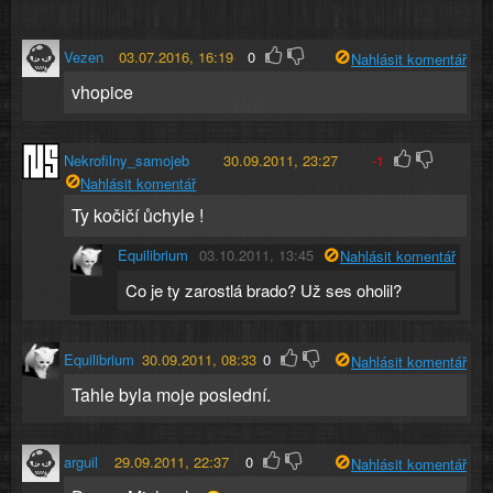
Vezen
03.07.2016, 16:19
0
Nahlásit komentář
vhopice
Nekrofilny_samojeb
30.09.2011, 23:27
-1
Nahlásit komentář
Ty kočičí ůchyle !
Equilibrium
03.10.2011, 13:45
Nahlásit komentář
Co je ty zarostlá brado? Už ses oholil?
Equilibrium
30.09.2011, 08:33
0
Nahlásit komentář
Tahle byla moje poslední.
arguil
29.09.2011, 22:37
0
Nahlásit komentář