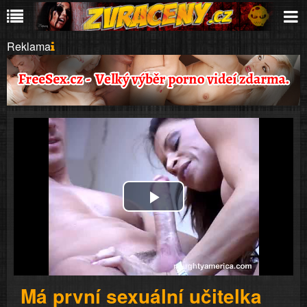
Reklama
Play
Video
Má první sexuální učitelka