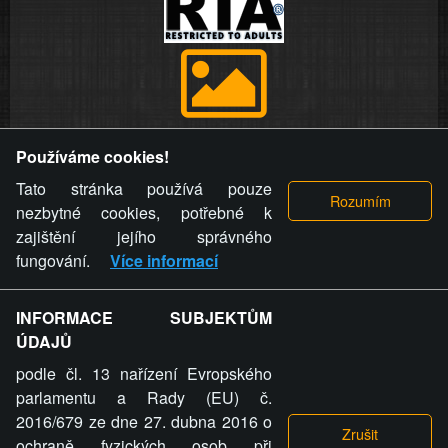
Provozovatel stránky si vyhrazuje právo odstranit fotografie,
Používáme cookies!
videa a komentáře. Osoba, které se toto opatření provozovatele
stránky týče, ani osoba, která umístila fotografii nebo video na
Tato stránka používá pouze
stránku, nemůže z důvodu odstranění fotografie, videa nebo
nezbytné cookies, potřebné k
komentáře pro výše uvedenou okolnost uplatnit vůči
zajištění jejího správného
provozovateli stránky žádný nárok na náhradu škody nebo
fungování.
Více informací
nemajetkové újmy.
INFORMACE SUBJEKTŮM
ZVRÁCENÝ.CZ - Svět není zvrácenej. To jen
ÚDAJŮ
ty lidi...
podle čl. 13 nařízení Evropského
parlamentu a Rady (EU) č.
2016/679 ze dne 27. dubna 2016 o
ochraně fyzických osob při