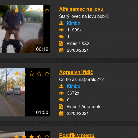
Alfa samec na lovu
Starý lovec na lovu bobrů
Kimbo
11999x
1
Video / XXX
00:12
23/03/2021
Agresivní řidič
Co ho asi na(s)ralo???
Kimbo
3672x
0
Video / Auto-moto
01:50
23/03/2021
Postřik v metru