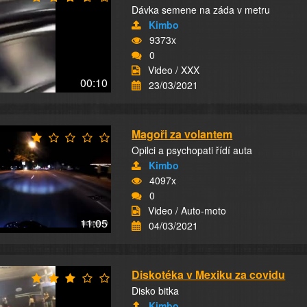
Dávka semene na záda v metru
Kimbo
9373x
0
Video / XXX
00:10
23/03/2021
Magoři za volantem
Opilci a psychopati řídí auta
Kimbo
4097x
0
Video / Auto-moto
11:05
04/03/2021
Diskotéka v Mexiku za covidu
Disko bitka
Kimbo