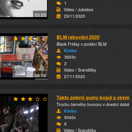
1
Video / Jukebox
03:55
29/11/2020
BLM rabování 2020
Black Friday v podání BLM
Kimbo
3653x
2
Video / Srandičky
08:50
27/11/2020
Takto zelený gumy bojují s virem
Trochu černého humoru v dnešní době
Kimbo
5045x
6
Video / Srandičky