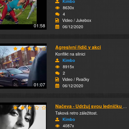
Kimbo
8630x
4
Video / Jukebox
01:58
06/12/2020
Agresivní řidič v akci
Konflikt na silnici
Kimbo
8915x
2
Video / Rvačky
01:07
06/12/2020
Načeva - Udržuj svou ledničku plnou
Taková retro záležitost.
Kimbo
4087x