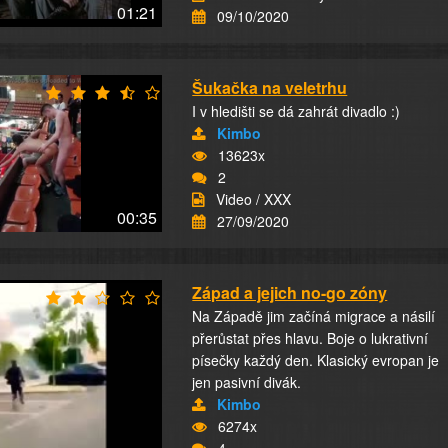
01:21
09/10/2020
Šukačka na veletrhu
I v hledišti se dá zahrát divadlo :)
Kimbo
13623x
2
Video / XXX
00:35
27/09/2020
Západ a jejich no-go zóny
Na Západě jim začíná migrace a násilí
přerůstat přes hlavu. Boje o lukrativní
písečky každý den. Klasický evropan je
jen pasivní divák.
Kimbo
6274x