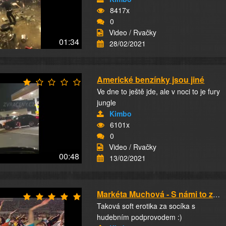
8417x
0
Video / Rvačky
01:34
28/02/2021
Americké benzínky jsou jiné
Ve dne to ještě jde, ale v noci to je fury
jungle
Kimbo
6101x
0
Video / Rvačky
00:48
13/02/2021
Markéta Muchová - S námi to zkus (1985)
Taková soft erotika za socíka s
hudebním podprovodem :)