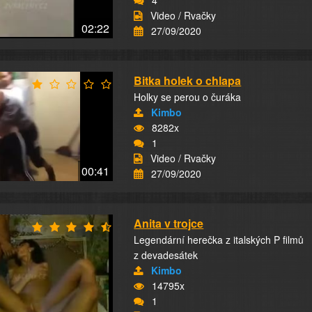
4
Video / Rvačky
02:22
27/09/2020
Bitka holek o chlapa
Holky se perou o čuráka
Kimbo
8282x
1
Video / Rvačky
00:41
27/09/2020
Anita v trojce
Legendární herečka z italských P filmů
z devadesátek
Kimbo
14795x
1