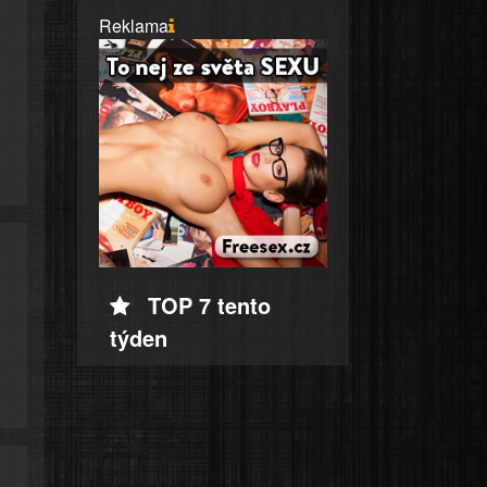
Reklama
TOP 7 tento
týden