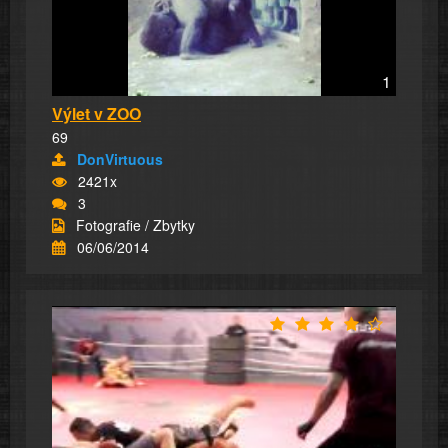
1
Výlet v ZOO
69
DonVirtuous
2421x
3
Fotografie / Zbytky
06/06/2014