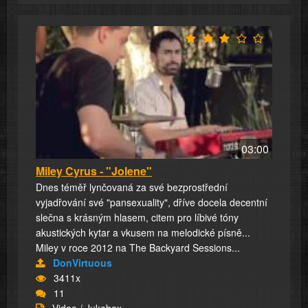
03:00
Miley Cyrus - "Jolene"
Dnes téměř lynčovaná za své bezprostřední
vyjadřování své "pansexuality", dříve docela decentní
slečna s krásným hlasem, citem pro líbivé tóny
akustických kytar a vkusem na melodické písně...
Miley v roce 2012 na The Backyard Sessions...
DonVirtuous
3411x
11