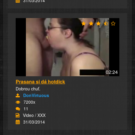
31/03/2014
02:24
Prasana si dá hotdick
Dobrou chuť.
DonVirtuous
7200x
11
Video / XXX
31/03/2014