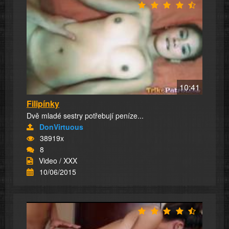
10:41
Filipínky
Dvě mladé sestry potřebují peníze...
DonVirtuous
38919x
8
Video / XXX
10/06/2015