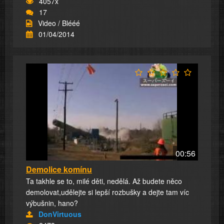
4057x
17
Video / Blééé
01/04/2014
00:56
Demolice komínu
Ta takhle se to, milé děti, nedělá. Až budete něco
demolovat,udělejte si lepší rozbušky a dejte tam víc
výbušnin, hano?
DonVirtuous