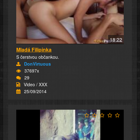
18:22
Mladá Filipínka
S čerstvou občankou.
DonVirtuous
37697x
29
Video / XXX
25/09/2014