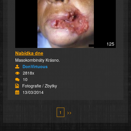
125
Nabídka dne
Masokombináty Krásno.
DonVirtuous
2818x
10
Fotografie / Zbytky
13/03/2014
1
>>