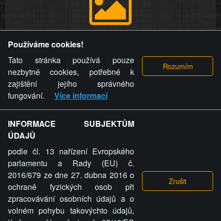
Provozovatel stránky si vyhrazuje právo odstranit fotografie,
Používáme cookies!
videa a komentáře. Osoba, které se toto opatření provozovatele
stránky týče, ani osoba, která umístila fotografii nebo video na
Tato stránka používá pouze
stránku, nemůže z důvodu odstranění fotografie, videa nebo
nezbytné cookies, potřebné k
komentáře pro výše uvedenou okolnost uplatnit vůči
zajištění jejího správného
provozovateli stránky žádný nárok na náhradu škody nebo
fungování.
Více informací
nemajetkové újmy.
INFORMACE SUBJEKTŮM
ZVRÁCENÝ.CZ - Svět není zvrácenej. To jen
ÚDAJŮ
ty lidi...
podle čl. 13 nařízení Evropského
parlamentu a Rady (EU) č.
2016/679 ze dne 27. dubna 2016 o
ochraně fyzických osob při
zpracovávání osobních údajů a o
ZVRÁCENÝ.CZ
volném pohybu takovýchto údajů,