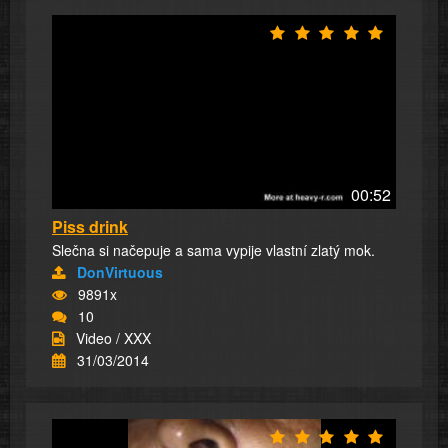
00:52
Piss drink
Slečna si načepuje a sama vypije vlastní zlatý mok.
DonVirtuous
9891x
10
Video / XXX
31/03/2014