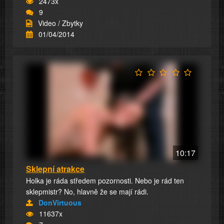
2473x
9
Video / Zbytky
01/04/2014
10:17
Sklepní atrakce
Holka je ráda středem pozornosti. Nebo je rád ten
sklepmistr? No, hlavně že se mají rádi.
DonVirtuous
11637x