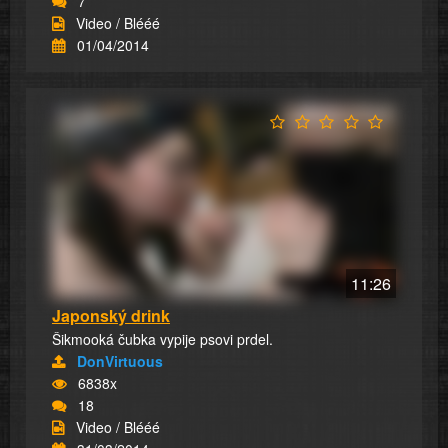
7
Video / Blééé
01/04/2014
11:26
Japonský drink
Šikmooká čubka vypije psovi prdel.
DonVirtuous
6838x
18
Video / Blééé