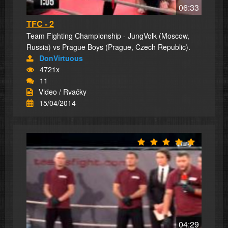
06:33
TFC - 2
Team Fighting Championship - JungVolk (Moscow,
Russia) vs Prague Boys (Prague, Czech Republic).
DonVirtuous
4721x
11
Video / Rvačky
15/04/2014
04:29