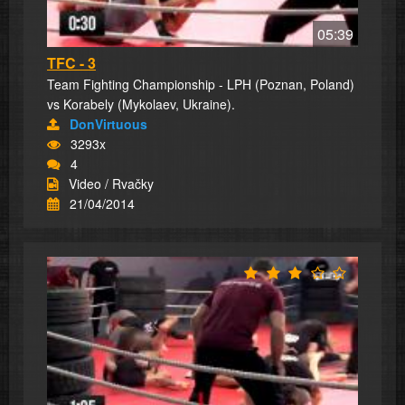
05:39
TFC - 3
Team Fighting Championship - LPH (Poznan, Poland)
vs Korabely (Mykolaev, Ukraine).
DonVirtuous
3293x
4
Video / Rvačky
21/04/2014