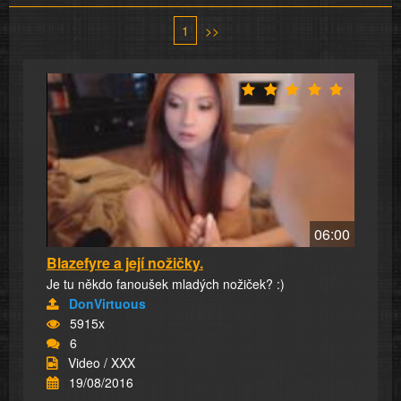
1
>>
06:00
Blazefyre a její nožičky.
Je tu někdo fanoušek mladých nožiček? :)
DonVirtuous
5915x
6
Video / XXX
19/08/2016