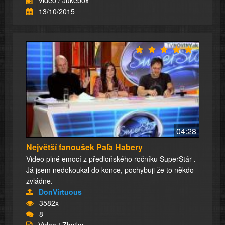
Video / Jukebox
13/10/2015
04:28
Největší fanoušek Paľa Habery
Video plné emocí z předloňského ročníku SuperStár .
Já jsem nedokoukal do konce, pochybuji že to někdo
zvládne.
DonVirtuous
3582x
8
Video / Zbytky