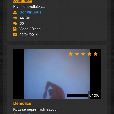
Světluška
První let světlušky...
DonVirtuous
4413x
30
Video / Blééé
02/04/2014
01:06
Demolice
Když se nepřemýšlí hlavou.