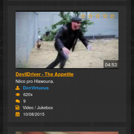
04:53
DevilDriver - The Appetite
Něco pro Hlawouna.
DonVirtuous
620x
9
Video / Jukebox
10/08/2015