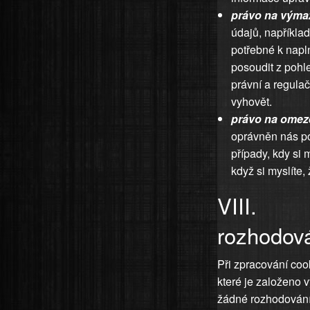
právo na výma
údajů, například
potřebné k napl
posoudit z pohl
právní a regula
vyhovět.
právo na omez
oprávněn nás po
případy, kdy si
když si myslíte
VIII. P
rozhodov
Při zpracování coo
které je založeno 
žádné rozhodování