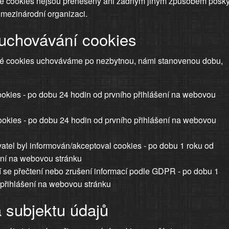
 cookies nejsou přeneseny ani žádným jiným způsobem posky
 mezinárodní organizaci.
uchovávání cookies
é cookies uchováváme po nezbytnou, námi stanovenou dobu,
cookies - po dobu 24 hodin od prvního přihlášení na webovou
okies - po dobu 24 hodin od prvního přihlášení na webovou
vatel byl informován/akceptoval cookies - po dobu 1 roku od
ení na webovou stránku
cí se přečtení nebo zrušení informací podle GDPR - po dobu 1
 přihlášení na webovou stránku
a subjektu údajů