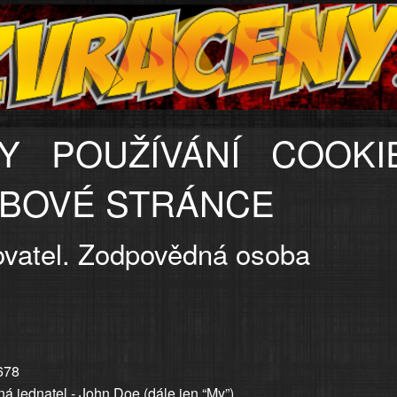
Y POUŽÍVÁNÍ COOKI
BOVÉ STRÁNCE
ovatel. Zodpovědná osoba
678
ná jednatel - John Doe (dále jen “My”).