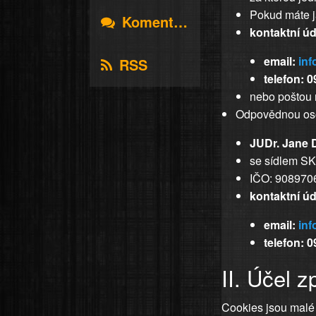
Pokud máte j
Komentáře
kontaktní úd
email:
inf
RSS
telefon: 
nebo poštou 
Odpovědnou oso
JUDr. Jane 
se sídlem SK
IČO: 908970
kontaktní úd
email:
inf
telefon: 
II. Účel 
Cookies jsou malé