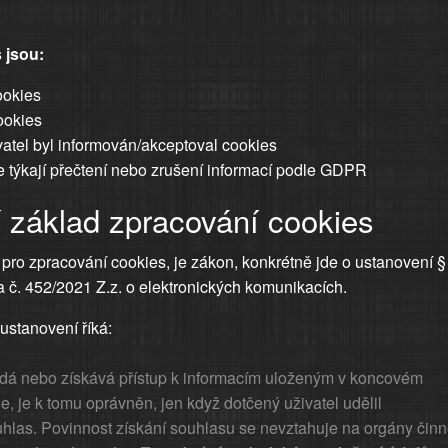
 jsou:
ookies
ookies
vatel byl informován/akceptoval cookies
se týkají přečtení nebo zrušení informací podle GDPR
ní základ zpracování cookies
ro zpracování cookies, je zákon, konkrétně jde o ustanovení §
a č. 452/2021 Z.z. o elektronických komunikacích.
stanovení říká:
dá nebo získává přístup k informacím uloženým v koncovém
le, je k tomu oprávněn, jen když dotčený uživatel udělil
hlas. Povinnost získání souhlasu se nevztahuje na orgány čin