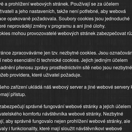
ěvě a prohlížení webových stránek. Používají se za účelem
živateli a jeho nastaveních, takže není potřebné, aby webová
rmace opakovaně požadovala. Soubory cookies jsou jednoduché
teré neprovádějí změny v programu a ani jiné úlohy.
ookies mohou provozovatelé webových stránek zabezpečovat rů
ránce zpracováváme jen tzv. nezbytné cookies. Jsou označová
í nebo esenciální či technické cookies. Jejich jediným účelem
adnění přenosu zprávy prostřednictvím sítě nebo jsou nezbytné
žeb providera, které uživatel požaduje.
šeho zařízení ukládá náš webový server a jiné webové servery 
ají přístup.
abezpečují správné fungování webové stránky a jejich účelem 
vatelského komfortu návštěvníka webové stránky. Nezbytné
í, aby správně fungovalo nejen prohlížení webové stránky, ale
ly i funkcionality, které mají sloužit návštěvníkovi webové