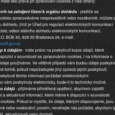
máte tato práva při zpracování cookies z naší strany:
vrh na zahájení řízení k orgánu dohledu
- jestliže se
cookies zpracováváme nespravedlivě nebo nezákonně, můžete 
u dohledu, jímž je Úřad pro regulaci elektronických komunikací
užeb, odbor státního dohledu elektronických komunikací,
.O. BOX 40, 828 55 Bratislava 24, e-mail:
eoff.gov.sk
up k údajům
- máte právo na poskytnutí kopie údajů, které
spozici v souvislosti se zpracováním cookies, i na informace o
 údaje používáme. Ve většině případů vám budou údaje poskytn
né formě, pokud nepožadujete jiný způsob jejich poskytnutí.
poskytnutí těchto informací požádali elektronickými
ou vám poskytnuty elektronicky, bude-li to technicky možné.
vu údajů
- přijímáme přiměřená opatření, abychom zajistili
t a aktuálnost informací, které máme k dispozici v souvislosti
cookies. Pokud si myslíte, že údaje, kterými disponujeme, jsou
né nebo neaktuální, prosím, neváhejte nás požádat, abychom t
li, aktualizovali nebo doplnili.