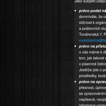
Jako subjekt údajů 
právo podat ná
domníváte, že 
stížnost k orgán
a poštovních sl
Továrenská 7, P
e-podatelna@tel
právo na příst
o vás máme k di
tom, jak takové
v písemné listin
Jestliže jste o 
prostředky, bud
právo na opra
přesnost, úplnos
se zpracováním 
nepřesné, neúpl
informace upravi