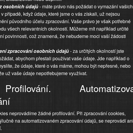
z osobních údajů
- máte právo nás požádat o vymazání vašich
 v případě, když údaje, které jsme o vás získali, už nejsou
nění původního účelu zpracování. Vaše právo je však potřebné
edu všech relevantních okolností. Můžeme mít například určité
ční povinnosti, což znamená, že nebudeme moci vaší žádosti
ení zpracování osobních údajů
- za určitých okolností jste
žádat, abychom přestali používat vaše údaje. Jde například o
 myslíte, že údaje, které o vás máme, mohou být nepřesné, nebo
, že už vaše údaje nepotřebujeme využívat.
rofilování. Automatizov
ání
kies neprovádíme žádné profilování. Při zpracování cookies,
výlučně na automatizovaném zpracování údajů, se neprovádí an
.