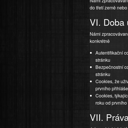
Námi zpracovávané
do třetí země nebo
VI. Doba 
Námi zpracovávan
konkrétně
Autentifikační 
stránku
Bezpečnostní co
stránku
Cookies, že uži
prvního přihláš
Cookies, týkají
roku od prvního
VII. Práv