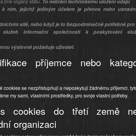
 a jiné orgány státu.
To nebrání technickému uložení údajů
 k nim, jejichž jediným účelem je přenos nebo usnadn
dnictvím sítě, nebo když je to bezpodmínečně potřebné pro
e služeb informační společnosti k poskytování slu
terou výslovně požaduje uživatel.
tifikace příjemce nebo katego
cookies se nezpřístupňují a neposkytují žádnému příjemci, tyt
me my sami, vlastními prostředky, pro svoje vlastní potřeby.
os cookies do třetí země n
ní organizaci