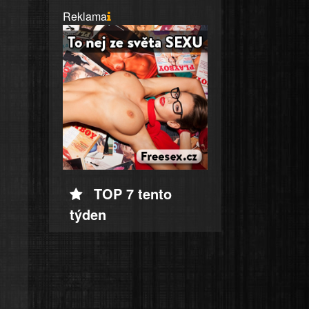
Reklama
TOP 7 tento
týden