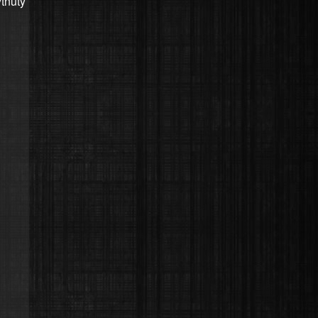
tnuty