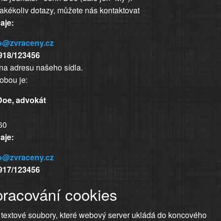
akékoliv dotazy, můžete nás kontaktovat
aje:
o@zvraceny.cz
0918/123456
na adresu našeho sídla.
bou je:
Doe, advokát
60
aje:
o@zvraceny.cz
0917/123456
zpracování cookies
 textové soubory, které webový server ukládá do koncového