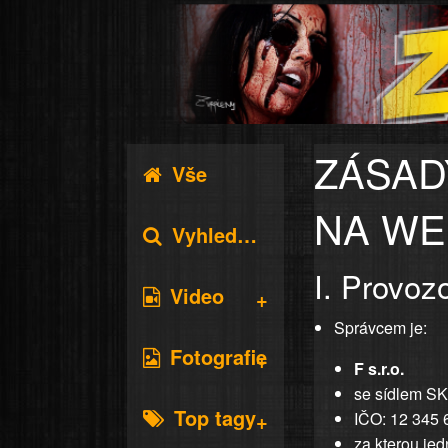
ZÁSAD
Vše
NA WE
Vyhledávání
I. Provoz
Video
Správcem je:
Fotografie
F s.r.o.
se sídlem SK
Top tagy
IČO: 12 345 
za kterou jed