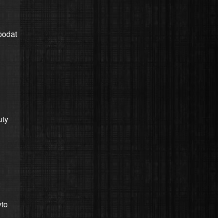
podat
uty
yto