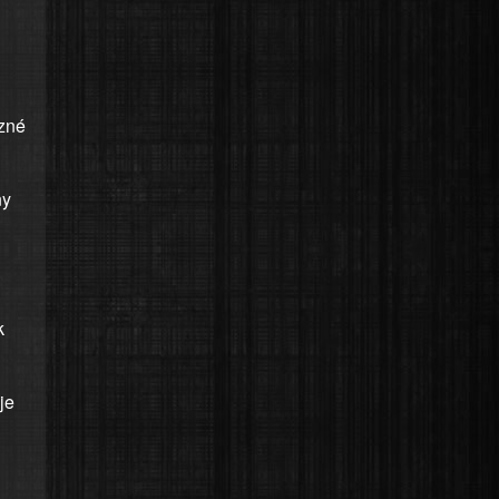
zné
ny
k
je