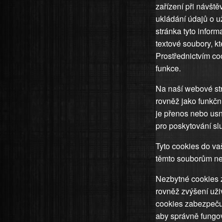
zařízení při návšt
ukládání údajů o u
stránka tyto info
textové soubory, k
Prostřednictvím c
funkce.
Na naší webové st
rovněž jako funkčn
je přenos nebo usn
pro poskytování slu
Tyto cookies do va
těmto souborům nem
Nezbytné cookies z
rovněž zvýšení uži
cookies zabezpečuj
aby správně fungova