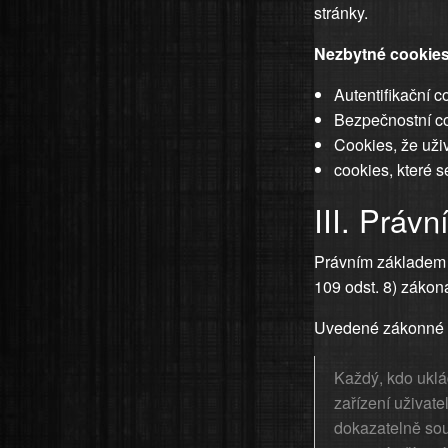
stránky.
Nezbytné cookies
Autentifikační c
Bezpečnostní c
Cookies, že uži
cookies, které 
III. Práv
Právním základem p
109 odst. 8) zákon
Uvedené zákonné u
Každý, kdo uklá
zařízení uživate
dokazatelně sou