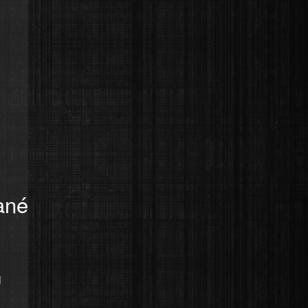
ané
i