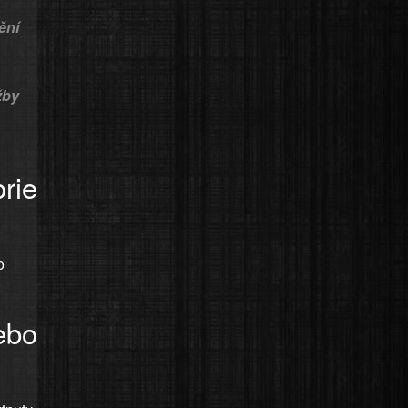
ění
žby
rie
o
ebo