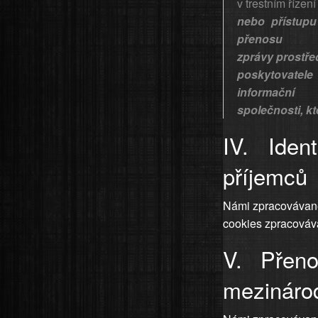
v trestním řízení
nebo přístupu
přenosu
zprávy prostře
poskytovatel
informační
společnosti, k
IV. Iden
příjemců
Námi zpracovávané 
cookies zpracovává
V. Přen
mezinárod