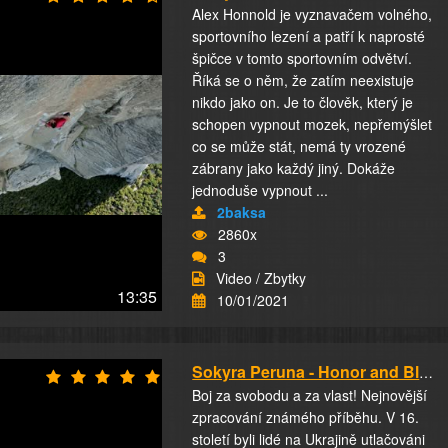
Alex Honnold je vyznavačem volného,
sportovního lezení a patří k naprosté
špičce v tomto sportovním odvětví.
Říká se o něm, že zatím neexistuje
nikdo jako on. Je to člověk, který je
schopen vypnout mozek, nepřemýšlet
co se může stát, nemá ty vrozené
zábrany jako každý jiný. Dokáže
jednoduše vypnout ...
2baksa
2860x
3
Video / Zbytky
13:35
10/01/2021
Sokyra Peruna - Honor and Blood
Boj za svobodu a za vlast! Nejnovější
zpracování známého příběhu. V 16.
století byli lidé na Ukrajině utlačováni