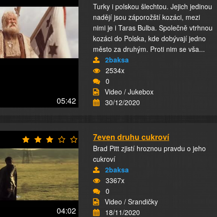
Turky i polskou šlechtou. Jejich jedinou
nadějí jsou záporožští kozáci, mezi
nimi je i Taras Bulba. Společně vtrhnou
kozáci do Polska, kde dobývají jedno
město za druhým. Proti nim se vša...
2baksa
2534x
0
Video / Jukebox
05:42
30/12/2020
7even druhu cukroví
Brad Pitt zjistí hroznou pravdu o jeho
cukroví
2baksa
3367x
0
Video / Srandičky
04:02
18/11/2020