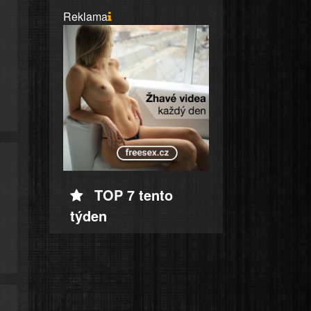
Reklama
TOP 7 tento
týden