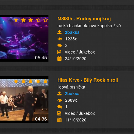
M8l8th - Rodny moj kraj
ruská blackmetalová kapelka živě
2baksa
1235x
2
Video / Jukebox
05:45
24/10/2020
Hlas Krve - Bílý Rock n roll
lidová písnička
2baksa
2689x
1
Video / Jukebox
04:36
11/10/2020