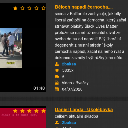
Běloch napadl černocha....
scéna z Kalifornie zachycuje, jak bílý
liberál zaútočil na černocha, který začal
strhávat plakáty Black Lives Matter,
protože se na ně už nechtěl dívat ze
svého domu od naproti! Bílý liberální
degenerát z místní střední školy
černocha napadl, začal na něho řvát a
dokonce zazněly i výhrůžky jeho děte...
2baksa
5835x
6
Video / Rvačky
01:48
04/07/2020
Daniel Landa - Ukolébavka
celkem aktuální skladba
2baksa