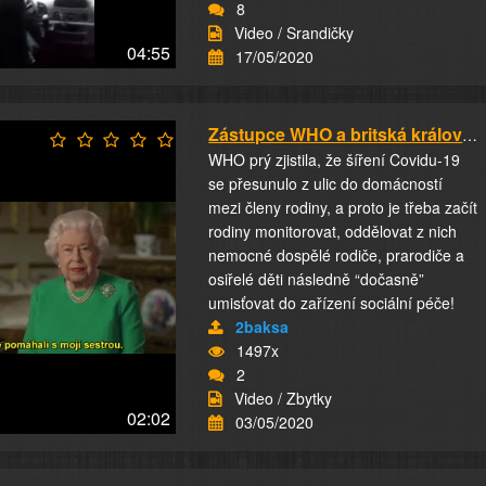
8
Video / Srandičky
04:55
17/05/2020
Zástupce WHO a britská královna oznámili odeb...
WHO prý zjistila, že šíření Covidu-19
se přesunulo z ulic do domácností
mezi členy rodiny, a proto je třeba začít
rodiny monitorovat, oddělovat z nich
nemocné dospělé rodiče, prarodiče a
osiřelé děti následně “dočasně”
umisťovat do zařízení sociální péče!
2baksa
1497x
2
Video / Zbytky
02:02
03/05/2020