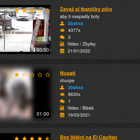
Zavaž si tkaničky pičo
aby ti nespadly boty
2baksa
4377x
2
Video / Zbytky
00:50
21/01/2022
Nosatí
chucpe
2baksa
8630x
1
Video / Blééé
01:00
19/03/2021
Bez jištění na El Capitan