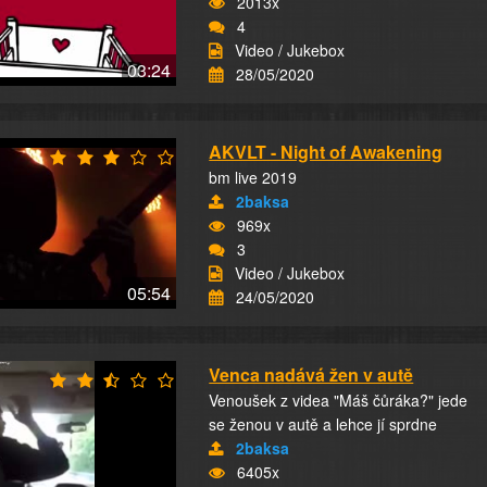
2013x
4
Video / Jukebox
03:24
28/05/2020
AKVLT - Night of Awakening
bm live 2019
2baksa
969x
3
Video / Jukebox
05:54
24/05/2020
Venca nadává žen v autě
Venoušek z videa "Máš čůráka?" jede
se ženou v autě a lehce jí sprdne
2baksa
6405x