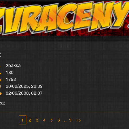
:
2baksa
180
1792
20/02/2025, 22:39
02/06/2008, 02:07
ea:
1
2
3
4
5
6
…
9
>>