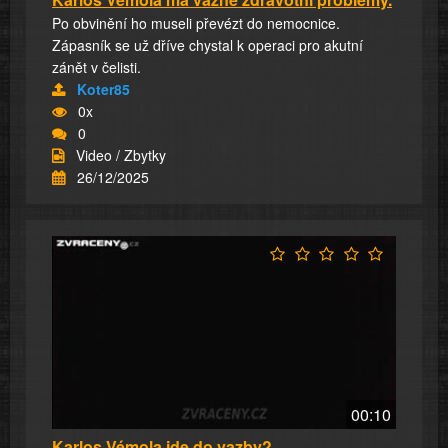
Po obvinění ho museli převézt do nemocnice.
Zápasník se už dříve chystal k operaci pro akutní
zánět v čelisti.
Koter85
0x
0
Video / Zbytky
26/12/2025
00:10
Karlos Vémola jde do vazby?