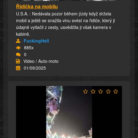
Řidička na mobilu
U.S.A. : Nedávala pozor během jízdy když držela
mobil a ještě se snažila vinu svést na řidiče, který ji
údajně vytlačil z cesty, usvědčila ji však kamera v
kabině.
FuckingHell
885x
0
Video / Auto-moto
01/09/2025