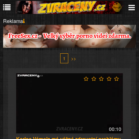
Reklama
1
>>
00:10
Karlos Vémola má vážné zdravotní problémy.