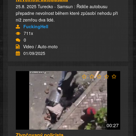
25.8. 2025 Turecko - Samsun : Řidiče autobusu
přepadne nevolnost během které způsobí nehodu při
níž zemřou dva lidé.
FuckingHell
711x
0
Video / Auto-moto
01/09/2025
00:27
Zlynčovaný policista