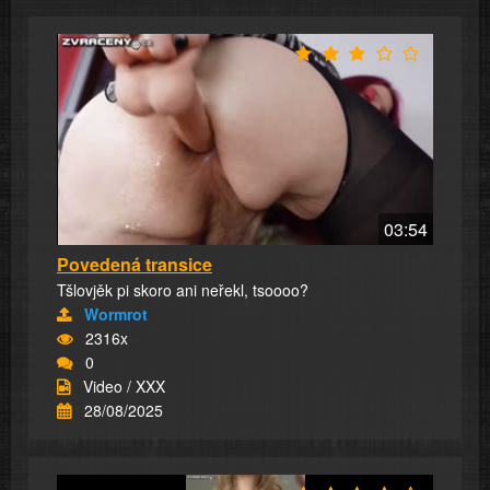
03:54
Povedená transice
Tšlovjěk pi skoro ani neřekl, tsoooo?
Wormrot
2316x
0
Video / XXX
28/08/2025