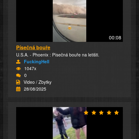
00:08
Písečná bouře
U.S.A. - Phoenix : Písečná bouře na letišti.
FuckingHell
1047x
0
Video / Zbytky
28/08/2025