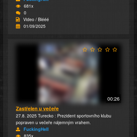
681x
0
Video / Blééé
01/09/2025
00:26
Zastřelen u večeře
27.8. 2025 Turecko : Prezident sportovního klubu
popraven u večeře nájemným vrahem.
FuckingHell
835x