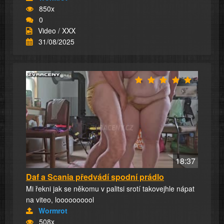
850x
0
Video / XXX
31/08/2025
18:37
Daf a Scania předvádí spodní prádlo
Mi řekni jak se někomu v palitsi srotí takovejhle nápat
na viteo, loooooooool
Wormrot
508x