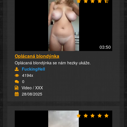
03:50
Oplácaná blondýnka
Oplácaná blondýnka se nám hezky ukáže.
FuckingHell
4194x
0
Video / XXX
28/08/2025