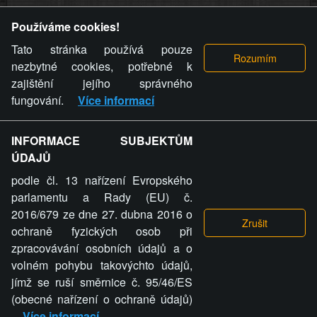
Provozovatel stránky si vyhrazuje právo odstranit fotografie,
Používáme cookies!
videa a komentáře. Osoba, které se toto opatření provozovatele
stránky týče, ani osoba, která umístila fotografii nebo video na
Tato stránka používá pouze
stránku, nemůže z důvodu odstranění fotografie, videa nebo
nezbytné cookies, potřebné k
komentáře pro výše uvedenou okolnost uplatnit vůči
zajištění jejího správného
provozovateli stránky žádný nárok na náhradu škody nebo
fungování.
Více informací
nemajetkové újmy.
INFORMACE SUBJEKTŮM
ZVRÁCENÝ.CZ - Svět není zvrácenej. To jen
ÚDAJŮ
ty lidi...
podle čl. 13 nařízení Evropského
parlamentu a Rady (EU) č.
2016/679 ze dne 27. dubna 2016 o
ochraně fyzických osob při
zpracovávání osobních údajů a o
ZVRÁCENÝ.CZ
volném pohybu takovýchto údajů,
jímž se ruší směrnice č. 95/46/ES
PRAVIDLA A PODMÍNKY
GDPR
COOKIES
(obecné nařízení o ochraně údajů)
Více informací