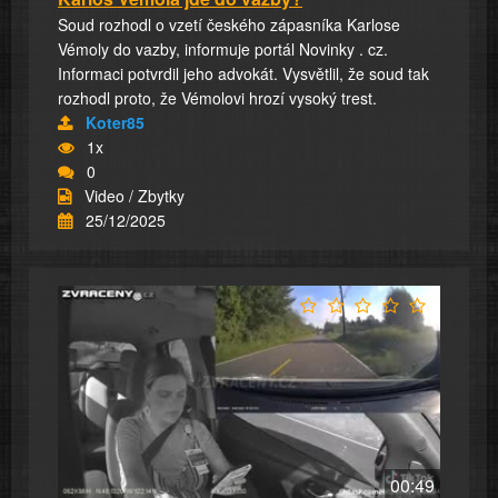
Soud rozhodl o vzetí českého zápasníka Karlose
Vémoly do vazby, informuje portál Novinky . cz.
Informaci potvrdil jeho advokát. Vysvětlil, že soud tak
rozhodl proto, že Vémolovi hrozí vysoký trest.
Koter85
1x
0
Video / Zbytky
25/12/2025
00:49