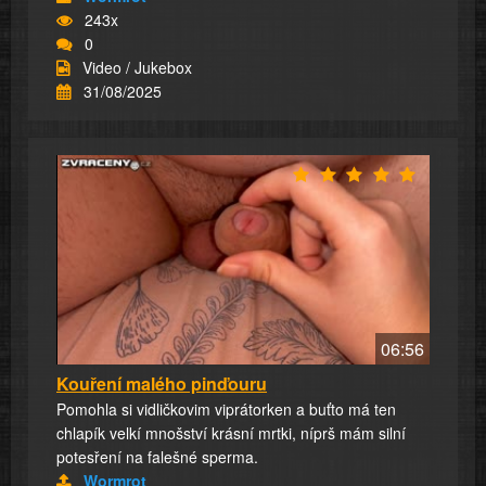
243x
0
Video / Jukebox
31/08/2025
06:56
Kouření malého pinďouru
Pomohla si vidličkovim viprátorken a buťto má ten
chlapík velkí mnošství krásní mrtki, níprš mám silní
potesření na falešné sperma.
Wormrot