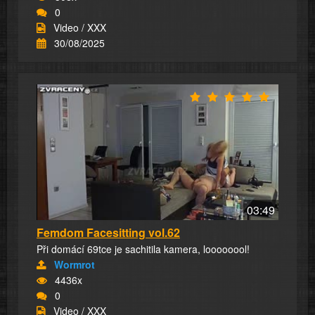
0
Video / XXX
30/08/2025
03:49
Femdom Facesitting vol.62
Při domácí 69tce je sachitila kamera, loooooool!
Wormrot
4436x
0
Video / XXX