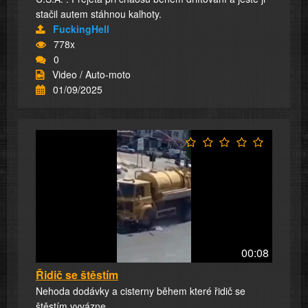
stačil autem stáhnou kalhoty.
FuckingHell
778x
0
Video / Auto-moto
01/09/2025
00:08
Řidič se štěstím
Nehoda dodávky a cisterny během které řidič se
štěstím vyvázne.