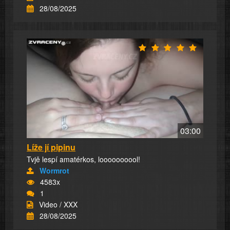
28/08/2025
03:00
Líže jí pipinu
Tvjě lespí amatérkos, loooooooool!
Wormrot
4583x
1
Video / XXX
28/08/2025