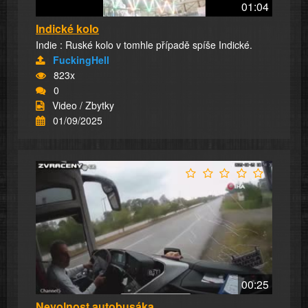
01:04
Indické kolo
Indie : Ruské kolo v tomhle případě spíše Indické.
FuckingHell
823x
0
Video / Zbytky
01/09/2025
00:25
Nevolnost autobusáka