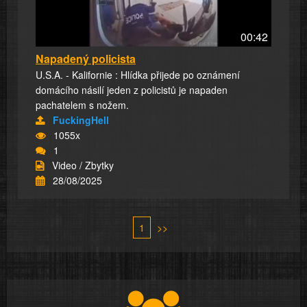
00:42
Napadený policista
U.S.A. - Kalifornie : Hlídka přijede po oznámení
domácího násilí jeden z policistů je napaden
pachatelem s nožem.
FuckingHell
1055x
1
Video / Zbytky
28/08/2025
1
>>