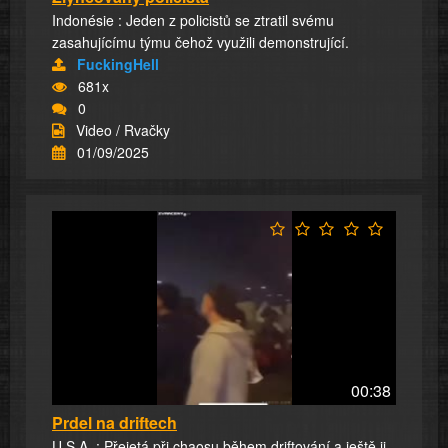
Indonésie : Jeden z policistů se ztratil svému
zasahujícímu týmu čehož využili demonstrující.
FuckingHell
681x
0
Video / Rvačky
01/09/2025
00:38
Prdel na driftech
U.S.A. : Přejetá při chaosu během driftování a ještě ji