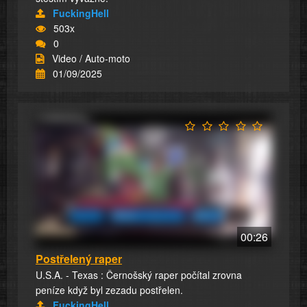
FuckingHell
503x
0
Video / Auto-moto
01/09/2025
00:26
Postřelený raper
U.S.A. - Texas : Černošský raper počítal zrovna
peníze když byl zezadu postřelen.
FuckingHell