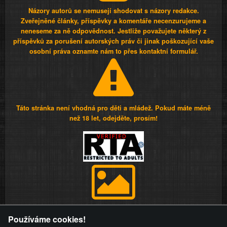
Názory autorů se nemusejí shodovat s názory redakce.
Zveřejněné články, příspěvky a komentáře necenzurujeme a
neneseme za ně odpovědnost. Jestliže považujete některý z
příspěvků za porušení autorských práv či jinak poškozující vaše
osobní práva oznamte nám to přes kontaktní formulář.
Táto stránka není vhodná pro děti a mládež. Pokud máte méně
než 18 let, odejděte, prosím!
Provozovatel stránky si vyhrazuje právo odstranit fotografie,
Používáme cookies!
videa a komentáře. Osoba, které se toto opatření provozovatele