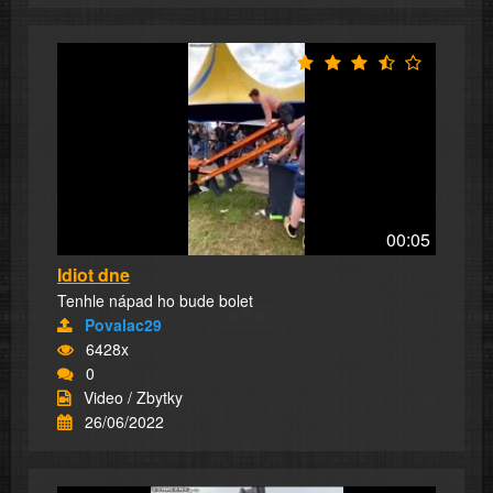
00:05
Idiot dne
Tenhle nápad ho bude bolet
Povalac29
6428x
0
Video / Zbytky
26/06/2022