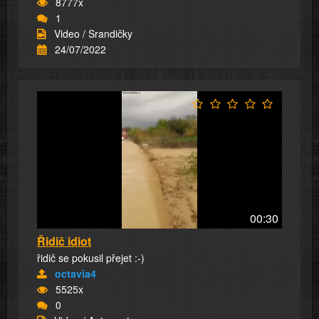
8777x
1
Video / Srandičky
24/07/2022
00:30
Řidič idiot
řidič se pokusil přejet :-)
octavia4
5525x
0