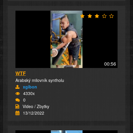
00:56
WTF
Arabský milovník syntholu
xgibon
4330x
0
Video / Zbytky
13/12/2022