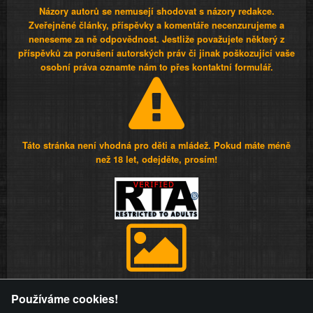
Názory autorů se nemusejí shodovat s názory redakce.
Zveřejněné články, příspěvky a komentáře necenzurujeme a
neneseme za ně odpovědnost. Jestliže považujete některý z
příspěvků za porušení autorských práv či jinak poškozující vaše
osobní práva oznamte nám to přes kontaktní formulář.
Táto stránka není vhodná pro děti a mládež. Pokud máte méně
než 18 let, odejděte, prosím!
Provozovatel stránky si vyhrazuje právo odstranit fotografie,
Používáme cookies!
videa a komentáře. Osoba, které se toto opatření provozovatele