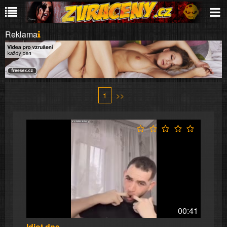
Reklama
1
>>
00:41
Idiot dne