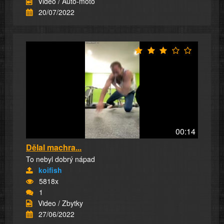
Video / Auto-moto
20/07/2022
00:14
Dělal machra...
To nebyl dobrý nápad
koifish
5818x
1
Video / Zbytky
27/06/2022