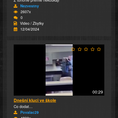
Z tohohle prémie nekoukají
Nezvestny
2607x
0
Video / Zbytky
12/04/2024
00:29
Dnešní kluci ve škole
Co dodat…
Povalac29
4890x