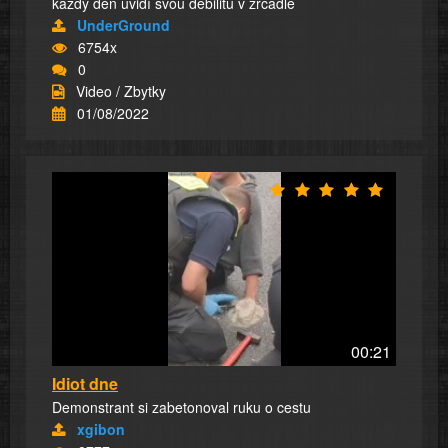
každý den uvidí svou debilitu v zrcadle
UnderGround
6754x
0
Video / Zbytky
01/08/2022
00:21
Idiot dne
Demonstrant si zabetonoval ruku o cestu
xgibon