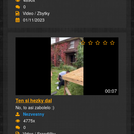
0
Video / Zbytky
01/11/2023
00:07
Ten si hezky dal
No, to asi zabolelo :)
Nezvestny
4775x
0
Video / Srandičky