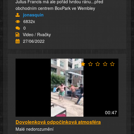
Julius Francis má ale pořád tvrdou ránu...před
obchodním centrem BoxPark ve Wembley
jonasquin
6832x
0
Video / Rvačky
27/06/2022
00:47
Dovolenková odpočinková atmosféra
Malé nedorozumění