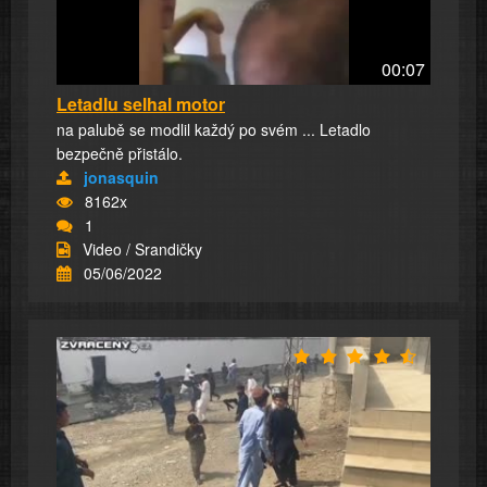
00:07
Letadlu selhal motor
na palubě se modlil každý po svém ... Letadlo
bezpečně přistálo.
jonasquin
8162x
1
Video / Srandičky
05/06/2022