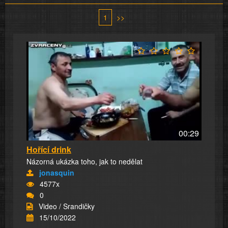
1
>>
00:29
Hořící drink
Názorná ukázka toho, jak to nedělat
jonasquin
4577x
0
Video / Srandičky
15/10/2022