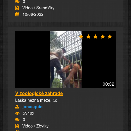
0
Video / Srandičky
10/06/2022
00:32
V zoologické zahradě
Láska nezná meze. :,o
jonasquin
5948x
0
Video / Zbytky