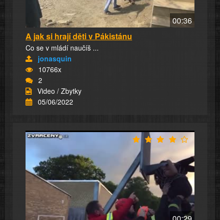
00:36
A jak si hrají děti v Pákistánu
Co se v mládí naučíš ...
jonasquin
10766x
2
Video / Zbytky
05/06/2022
00:29