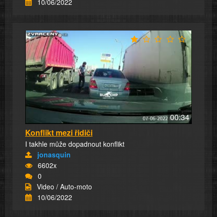
10/06/2022
00:34
Konflikt mezi řidiči
I takhle může dopadnout konflikt
jonasquin
6602x
0
Video / Auto-moto
10/06/2022