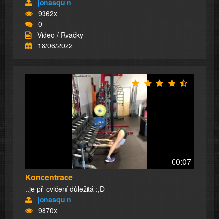
jonasquin
9362x
0
Video / Rvačky
18/06/2022
00:07
Koncentrace
..je při cvičení důležitá :,D
jonasquin
9870x