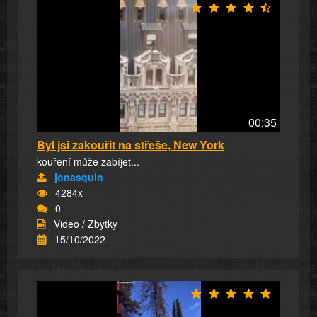
00:35
Byl jsi zakouřit na střeše, New York
kouření může zabíjet...
jonasquin
4284x
0
Video / Zbytky
15/10/2022