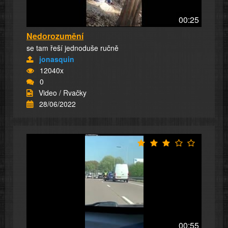
00:25
Nedorozumění
se tam řeší jednoduše ručně
jonasquin
12040x
0
Video / Rvačky
28/06/2022
00:55