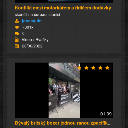
Konflikt mezi motorkářem a řidičem dodávky
skončil na čerpací stanici
jonasquin
7381x
0
Video / Rvačky
28/06/2022
01:09
Bývalý britský boxer jednou ranou zpacifikova...