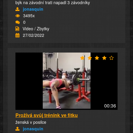
býk na závodní trati napadl 3 závodníky
jonasquin
3495x
0
Video / Zbytky
27/02/2022
00:36
Prožívá svůj trénink ve fitku
ženská v posilce
jonasquin