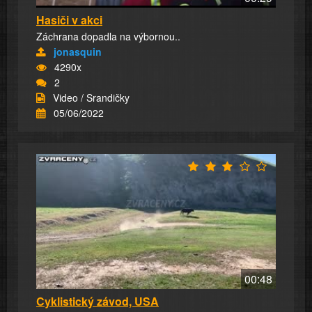
Hasiči v akci
Záchrana dopadla na výbornou..
jonasquin
4290x
2
Video / Srandičky
05/06/2022
00:48
Cyklistický závod, USA