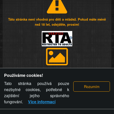
Táto stránka není vhodná pro děti a mládež. Pokud máte méně
než 18 let, odejděte, prosím!
Provozovatel stránky si vyhrazuje právo odstranit fotografie,
Používáme cookies!
videa a komentáře. Osoba, které se toto opatření provozovatele
stránky týče, ani osoba, která umístila fotografii nebo video na
Tato stránka používá pouze
stránku, nemůže z důvodu odstranění fotografie, videa nebo
nezbytné cookies, potřebné k
komentáře pro výše uvedenou okolnost uplatnit vůči
zajištění jejího správného
provozovateli stránky žádný nárok na náhradu škody nebo
fungování.
Více informací
nemajetkové újmy.