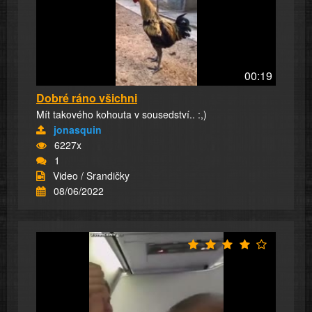
00:19
Dobré ráno všichni
Mít takového kohouta v sousedství.. :,)
jonasquin
6227x
1
Video / Srandičky
08/06/2022