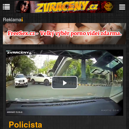
Reklama
Play
Video
Policista