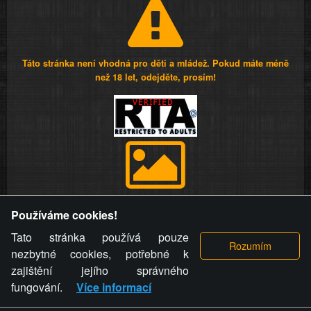
Táto stránka není vhodná pro děti a mládež. Pokud máte méně
než 18 let, odejděte, prosím!
Provozovatel stránky si vyhrazuje právo odstranit fotografie,
Používáme cookies!
videa a komentáře. Osoba, které se toto opatření provozovatele
stránky týče, ani osoba, která umístila fotografii nebo video na
Tato stránka používá pouze
stránku, nemůže z důvodu odstranění fotografie, videa nebo
nezbytné cookies, potřebné k
komentáře pro výše uvedenou okolnost uplatnit vůči
zajištění jejího správného
provozovateli stránky žádný nárok na náhradu škody nebo
fungování.
Více informací
nemajetkové újmy.