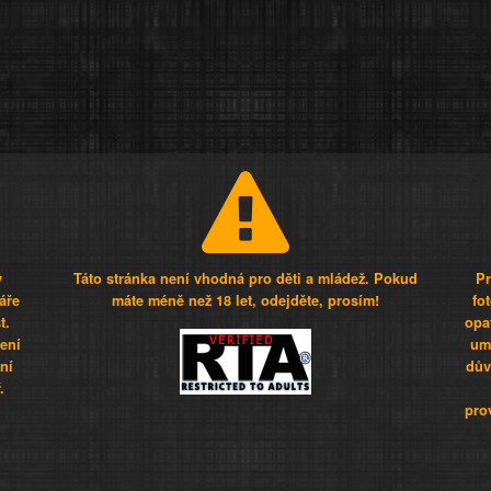
y
Táto stránka není vhodná pro děti a mládež. Pokud
Pr
áře
máte méně než 18 let, odejděte, prosím!
fo
t.
opa
šení
umí
ní
dův
.
pro