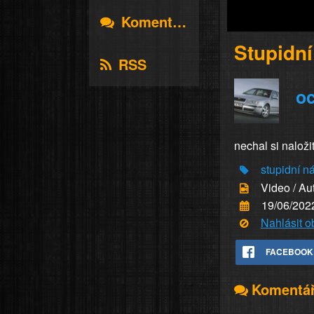
Komentáře
Stupidn
RSS
oc
nechal si naloži
stupidní n
Video / Au
19/06/202
Nahlásit 
FACEBOOK
Komentá