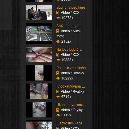
e
Squirt na pedikúře
Video / XXX
10278x
Sražené na přechodu
Video / Auto-
moto
2152x
Na lovu bobrů vol.76
Video / XXX
10888x
Pokus o znásilnění
Video / Rvačky
10229x
Knockautovaná čúza
Video / Rvačky
6719x
Ukamenoval manželku
Video / Zbytky
5112x
Electrostimulace pinďo...
Video / XXX