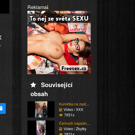
Reklama
x
Související
obsah
Kurvička na zastávce
Video / XXX
7651x
Černoch napadne stařen...
Video / Zbytky
2831x