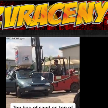
Play
Video