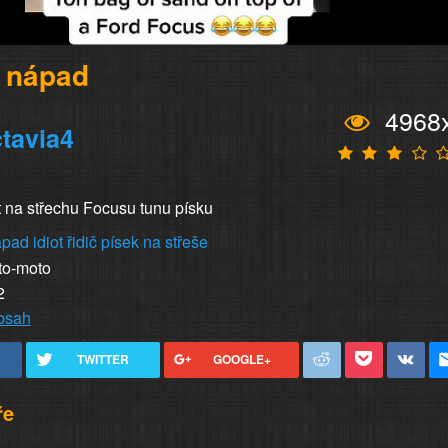
í nápad
4968
tavia4
t na střechu Focusu tunu písku
ápad
idiot
řidič
písek na střeše
to-moto
2
obsah
TWITTER
GOOGLE+
ře