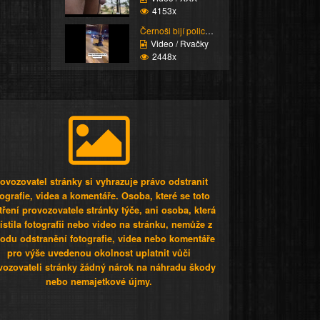
4153x
Černoši bijí policisty
Video / Rvačky
2448x
ovozovatel stránky si vyhrazuje právo odstranit
tografie, videa a komentáře. Osoba, které se toto
tření provozovatele stránky týče, ani osoba, která
stila fotografii nebo video na stránku, nemůže z
odu odstranění fotografie, videa nebo komentáře
pro výše uvedenou okolnost uplatnit vůči
vozovateli stránky žádný nárok na náhradu škody
nebo nemajetkové újmy.