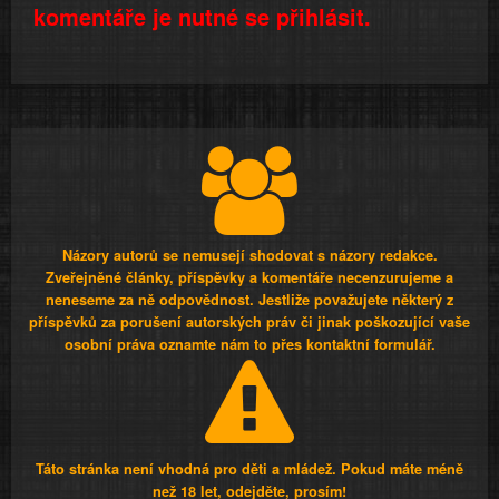
komentáře je nutné se přihlásit.
Názory autorů se nemusejí shodovat s názory redakce.
Zveřejněné články, příspěvky a komentáře necenzurujeme a
neneseme za ně odpovědnost. Jestliže považujete některý z
příspěvků za porušení autorských práv či jinak poškozující vaše
osobní práva oznamte nám to přes kontaktní formulář.
Táto stránka není vhodná pro děti a mládež. Pokud máte méně
než 18 let, odejděte, prosím!