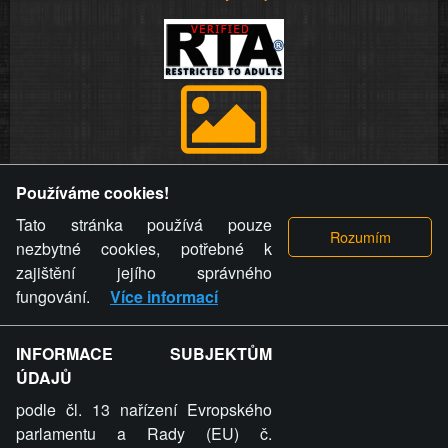
Provozovatel stránky si vyhrazuje právo odstranit fotografie,
Používáme cookies!
videa a komentáře. Osoba, které se toto opatření provozovatele
stránky týče, ani osoba, která umístila fotografii nebo video na
Tato stránka používá pouze
stránku, nemůže z důvodu odstranění fotografie, videa nebo
nezbytné cookies, potřebné k
komentáře pro výše uvedenou okolnost uplatnit vůči
zajištění jejího správného
provozovateli stránky žádný nárok na náhradu škody nebo
fungování.
Více informací
nemajetkové újmy.
INFORMACE SUBJEKTŮM
ZVRÁCENÝ.CZ - Svět není zvrácenej. To jen
ÚDAJŮ
ty lidi...
podle čl. 13 nařízení Evropského
parlamentu a Rady (EU) č.