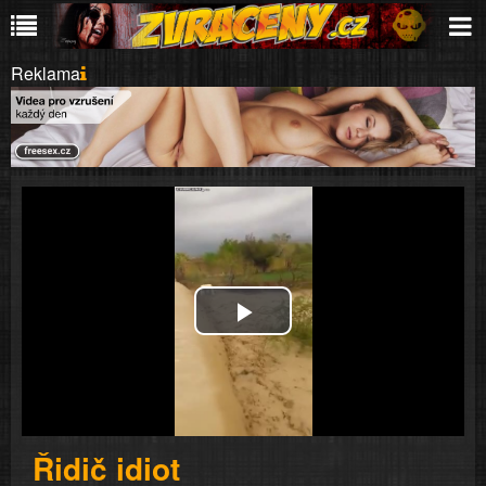
Reklama
Play
Video
Řidič idiot