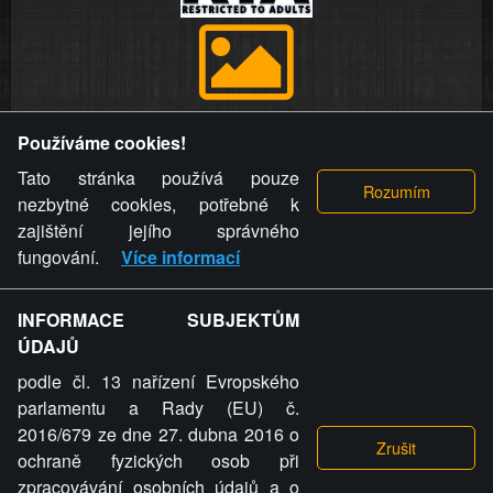
Provozovatel stránky si vyhrazuje právo odstranit fotografie,
Používáme cookies!
videa a komentáře. Osoba, které se toto opatření provozovatele
stránky týče, ani osoba, která umístila fotografii nebo video na
Tato stránka používá pouze
stránku, nemůže z důvodu odstranění fotografie, videa nebo
nezbytné cookies, potřebné k
komentáře pro výše uvedenou okolnost uplatnit vůči
zajištění jejího správného
provozovateli stránky žádný nárok na náhradu škody nebo
fungování.
Více informací
nemajetkové újmy.
INFORMACE SUBJEKTŮM
ZVRÁCENÝ.CZ - Svět není zvrácenej. To jen
ÚDAJŮ
ty lidi...
podle čl. 13 nařízení Evropského
parlamentu a Rady (EU) č.
2016/679 ze dne 27. dubna 2016 o
ochraně fyzických osob při
zpracovávání osobních údajů a o