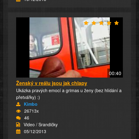
00:40
Ženský v reálu jsou jak chlapy
Ukázka pravých emocí a grimas u ženy (bez hlídání a
přetvářky) :)
Kimbo
26713x
46
Video / Srandičky
05/12/2013