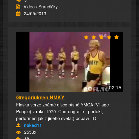
Video / Srandičky
24/05/2013
02:15
Gregoriuksen NMKY
Finská verze známé disco písně YMCA (Village
People) z roku 1979. Choreografie - perfekt,
performeři jak z jiného světa:) pobaví :-D
naked11
2553x
18