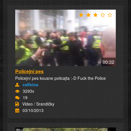
00:32
Policejní pes
Policejní pes kousne policajta :-D Fuck the Police
caffeina
3293x
19
Video / Srandičky
03/10/2013