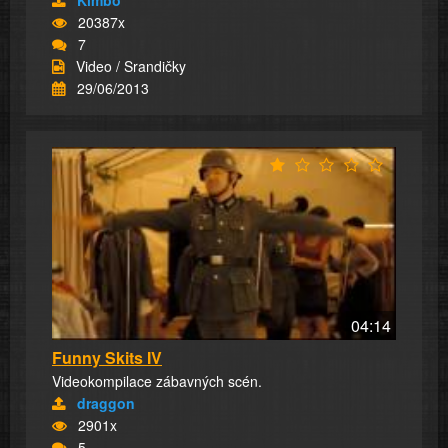
20387x
7
Video / Srandičky
29/06/2013
04:14
Funny Skits IV
Videokompilace zábavných scén.
draggon
2901x
5