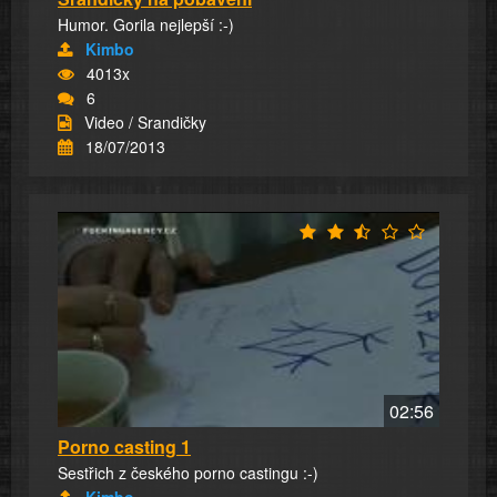
Humor. Gorila nejlepší :-)
Kimbo
4013x
6
Video / Srandičky
18/07/2013
02:56
Porno casting 1
Sestřich z českého porno castingu :-)
Kimbo