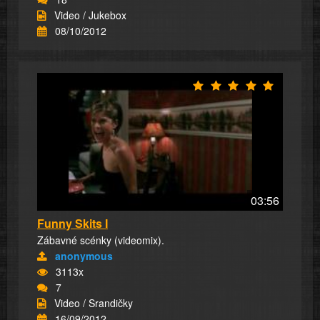
Video / Jukebox
08/10/2012
03:56
Funny Skits I
Zábavné scénky (videomix).
anonymous
3113x
7
Video / Srandičky
16/09/2012