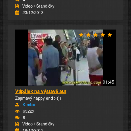
Video / Srandičky
23/12/2013
01:45
Vtipálek na výstavě aut
Zajímavý happy end :-)))
Kimbo
6322x
8
Video / Srandičky
19/12/2013