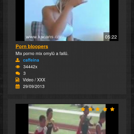
05:22
Porn bloopers
Mix porno mix omylů a failů.
caffeina
34442x
3
Video / XXX
29/09/2013