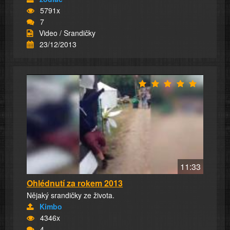
5791x
7
Video / Srandičky
23/12/2013
11:33
Ohlédnutí za rokem 2013
Nějaký srandičky ze života.
Kimbo
4346x
4