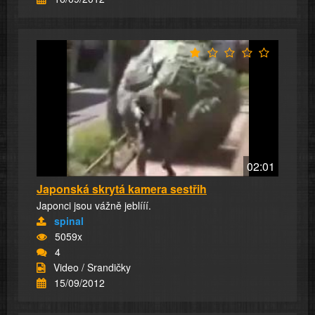
02:01
Japonská skrytá kamera sestřih
Japonci jsou vážně jeblííí.
spinal
5059x
4
Video / Srandičky
15/09/2012