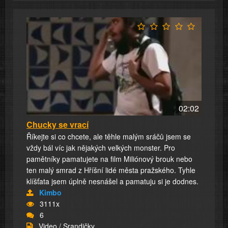
02:02
Chucky se vrací
Říkejte si co chcete, ale těhle malým sráčů jsem se
vždy bál víc jak nějakých velkých monster. Pro
pamětníky pamatujete na film Miliónový brouk nebo
ten malý smrad z Hříšní lidé města pražského. Tyhle
klíšťata jsem úplně nesnášel a pamatuju si je dodnes.
Kimbo
3111x
6
Video / Srandičky