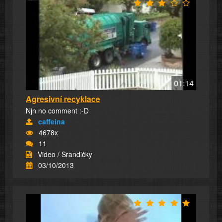
01:14
Agresivní recyklace
Njn no comment :-D
caffeina
4678x
11
Video / Srandičky
03/10/2013