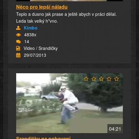
Něco pro lepší náladu
Teplo a dusno jak prase a ještě abych v práci dělal.
Leda tak velký h*vno.
Kimbo
4838x
14
Video / Srandičky
29/07/2013
04:21
Srandičky na pobavení