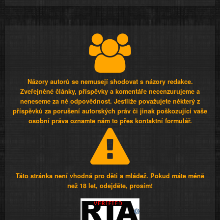
Názory autorů se nemusejí shodovat s názory redakce.
Zveřejněné články, příspěvky a komentáře necenzurujeme a
neneseme za ně odpovědnost. Jestliže považujete některý z
příspěvků za porušení autorských práv či jinak poškozující vaše
osobní práva oznamte nám to přes kontaktní formulář.
Táto stránka není vhodná pro děti a mládež. Pokud máte méně
než 18 let, odejděte, prosím!