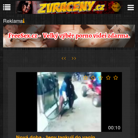
Reklama
<<
>>
00:10
Nová doba - ženy tankují do vagín