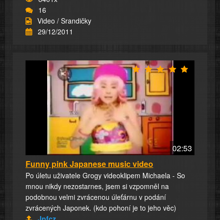
16
Video / Srandičky
29/12/2011
02:53
Funny pink Japanese music video
Po úletu uživatele Grogy videoklipem Michaela - So
mnou nikdy nezostarnes, jsem si vzpomněl na
podobnou velmi zvrácenou úleťárnu v podání
zvrácených Japonek. (kdo pohoní je to jeho věc)
Jpfcz