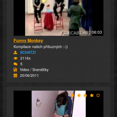
06:03
Funny Monkey
Kompilace našich příbuzných :-))
SCHATZI
2116x
5
Video / Srandičky
20/06/2011