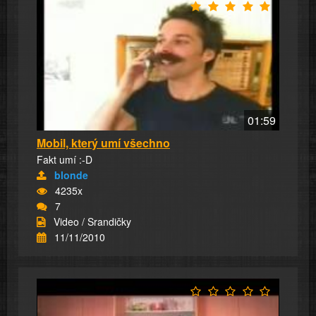
01:59
Mobil, který umí všechno
Fakt umí :-D
blonde
4235x
7
Video / Srandičky
11/11/2010