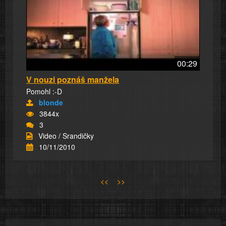
00:29
V nouzi poznáš manžela
Pomohl :-D
blonde
3844x
3
Video / Srandičky
10/11/2010
<<
>>