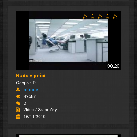
00:20
Nuda v práci
Ooops :-D
blonde
4958x
3
Video / Srandičky
16/11/2010