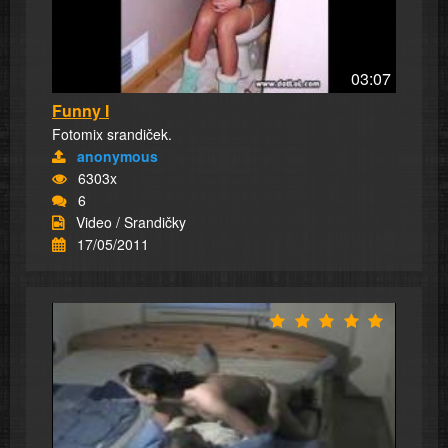
03:07
Funny I
Fotomix srandiček.
anonymous
6303x
6
Video / Srandičky
17/05/2011