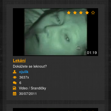
01:19
Lekání
Dokážete se leknout?
ojulik
3637x
6
Video / Srandičky
30/07/2011