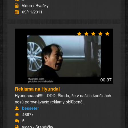
Video / Rvačky
09/11/2011
00:37
Reklama na Hyundai
Hyundaaaaai!!!!! :DDD. Škoda, že v našich končinách
nesú porovnávacie reklamy obľúbené.
besseter
4667x
5
Video / Srandičky