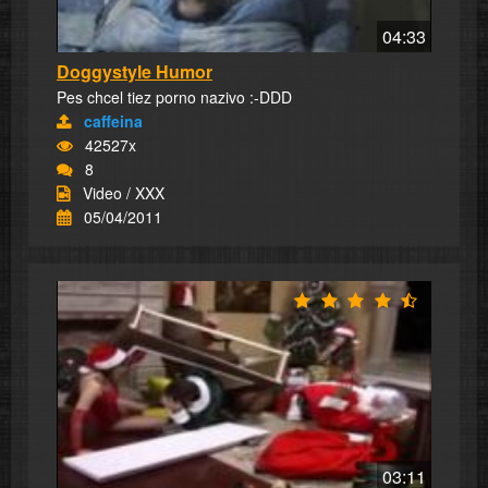
04:33
Doggystyle Humor
Pes chcel tiez porno nazivo :-DDD
caffeina
42527x
8
Video / XXX
05/04/2011
03:11