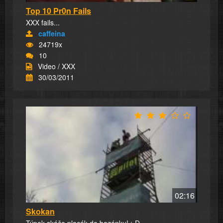
Top 10 Pr0n Fails
XXX fails...
caffeina
24719x
10
Video / XXX
30/03/2011
02:16
Skokan