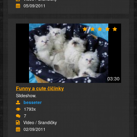
05/09/2011
03:30
Funny a cute čičinky
Slideshow.
besseter
1793x
7
Video / Srandičky
02/09/2011