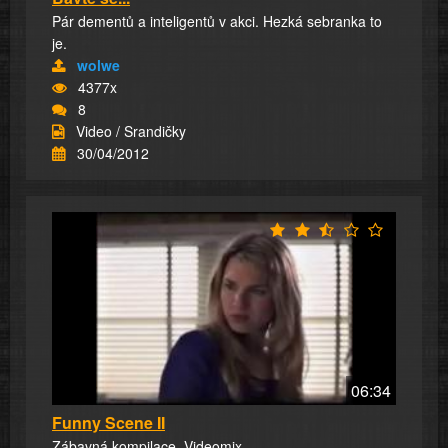
Pár dementů a inteligentů v akci. Hezká sebranka to
je.
wolwe
4377x
8
Video / Srandičky
30/04/2012
06:34
Funny Scene II
Zábavná kompilace. Videomix.