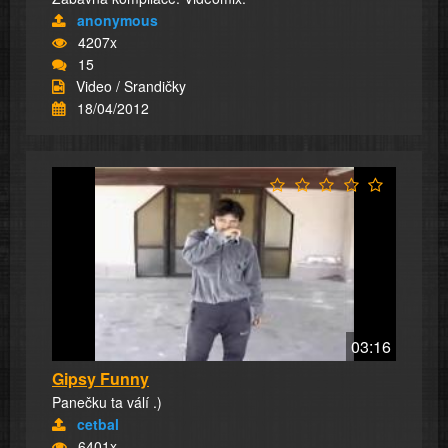
anonymous
4207x
15
Video / Srandičky
18/04/2012
03:16
Gipsy Funny
Panečku ta válí .)
cetbal
6401x