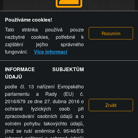
Provozovatel stránky si vyhrazuje právo odstranit fotografie,
Používáme cookies!
videa a komentáře. Osoba, které se toto opatření provozovatele
stránky týče, ani osoba, která umístila fotografii nebo video na
Tato stránka používá pouze
stránku, nemůže z důvodu odstranění fotografie, videa nebo
nezbytné cookies, potřebné k
komentáře pro výše uvedenou okolnost uplatnit vůči
zajištění jejího správného
provozovateli stránky žádný nárok na náhradu škody nebo
fungování.
Více informací
nemajetkové újmy.
INFORMACE SUBJEKTŮM
ZVRÁCENÝ.CZ - Svět není zvrácenej. To jen
ÚDAJŮ
ty lidi...
podle čl. 13 nařízení Evropského
parlamentu a Rady (EU) č.
2016/679 ze dne 27. dubna 2016 o
ochraně fyzických osob při
zpracovávání osobních údajů a o
ZVRÁCENÝ.CZ
volném pohybu takovýchto údajů,
jímž se ruší směrnice č. 95/46/ES
PRAVIDLA A PODMÍNKY
GDPR
COOKIES