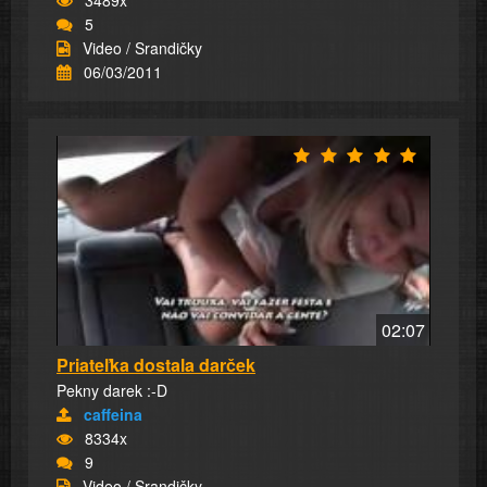
5
Video / Srandičky
06/03/2011
02:07
Priateľka dostala darček
Pekny darek :-D
caffeina
8334x
9
Video / Srandičky