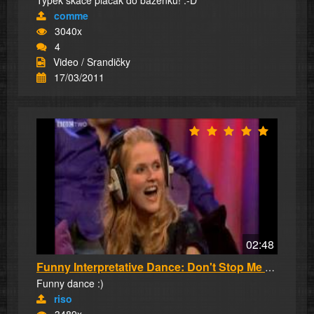
Týpek skáče placák do bazénku! :-D
comme
3040x
4
Video / Srandičky
17/03/2011
02:48
Funny Interpretative Dance: Don't Stop Me Now
Funny dance :)
riso
3489x