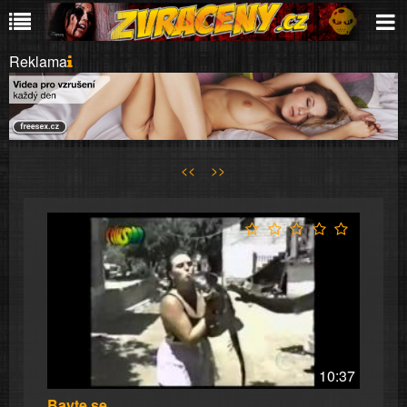
Reklama
<<
>>
10:37
Bavte se...