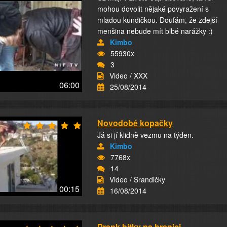
mohou dovolit nějaké povyražení s
mladou kundičkou. Doufám, že zdejší
menšina nebude mít blbé narážky :)
Kimbo
55930x
3
Video / XXX
06:00
25/08/2014
Novodobé kopačky
Já si jí klidně vezmu na týden.
Kimbo
7768x
14
Video / Srandičky
00:15
16/08/2014
Prank bitky na hranici