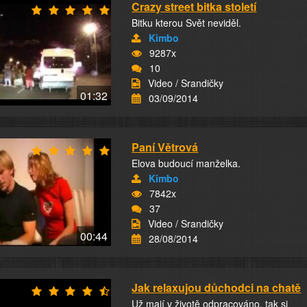
Crazy street bitka století
Bitku kterou Svět neviděl.
Kimbo
9287x
10
Video / Srandičky
01:32
03/09/2014
Paní Větrová
Elova budoucí manželka.
Kimbo
7842x
37
Video / Srandičky
00:44
28/08/2014
Jak relaxujou důchodci na chatě
Už mají v životě odpracováno, tak si