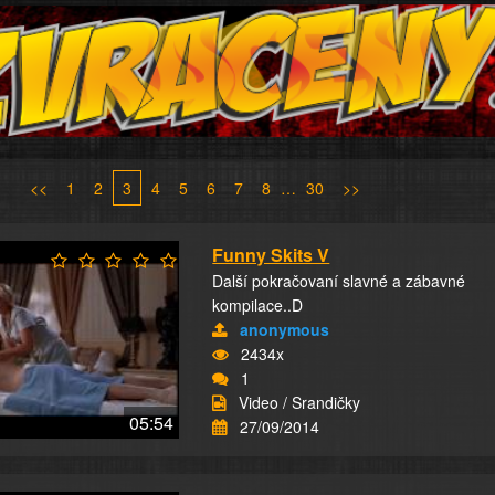
<<
1
2
3
4
5
6
7
8
…
30
>>
Funny Skits V
Další pokračovaní slavné a zábavné
kompilace..D
anonymous
2434x
1
Video / Srandičky
05:54
27/09/2014