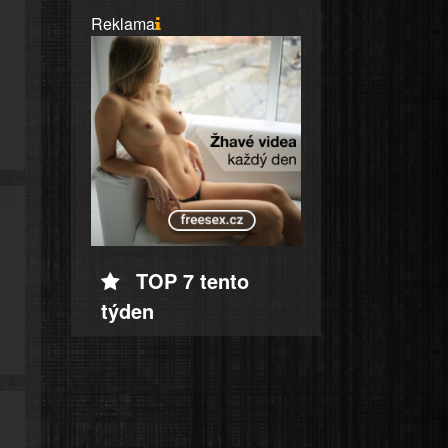
Reklama
TOP 7 tento
týden