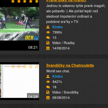
Jednou to odserou tyhle prank magoři,
ale pobavilo :) Ale pořád lepší než
sledovat impotentní ordinaci a
podobné sra*ky v TV.
Kimbo
7990x
13
Video / Rvačky
08:21
14/08/2014
Srandičky na Chatroulette
World sex chat.
Kimbo
8427x
18
Video / Srandičky
04:28
08/08/2014