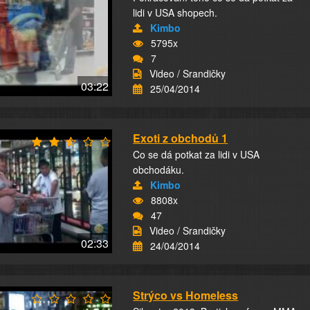
lidi v USA shopech.
Kimbo
5795x
7
Video / Srandičky
03:22
25/04/2014
Exoti z obchodů 1
Co se dá potkat za lidi v USA
obchodáku.
Kimbo
8808x
47
Video / Srandičky
02:33
24/04/2014
Strýco vs Homeless