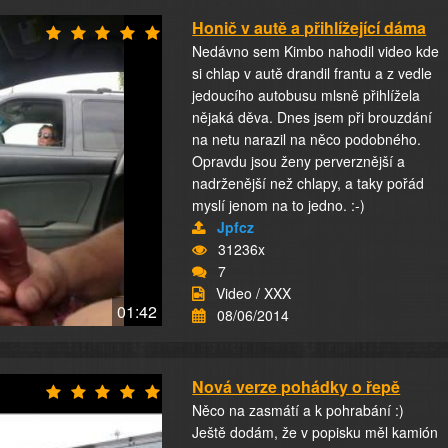
Honič v autě a přihlížející dáma
Nedávno sem Kimbo nahodil video kde
si chlap v autě drandil frantu a z vedle
jedoucího autobusu mlsně přihlížela
nějaká děva. Dnes jsem při brouzdání
na netu narazil na něco podobného.
Opravdu jsou ženy perverznější a
nadrženější než chlapy, a taky pořád
myslí jenom na to jedno. :-)
Jpfcz
31236x
7
Video / XXX
01:42
08/06/2014
Nová verze pohádky o řepě
Něco na zasmátí a k pohrabání :)
Ještě dodám, že v popisku měl kamión