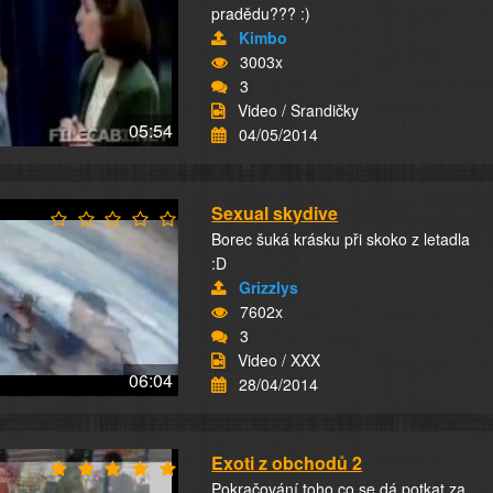
pradědu??? :)
Kimbo
3003x
3
Video / Srandičky
05:54
04/05/2014
Sexual skydive
Borec šuká krásku při skoko z letadla
:D
Grizzlys
7602x
3
Video / XXX
06:04
28/04/2014
Exoti z obchodů 2
Pokračování toho co se dá potkat za