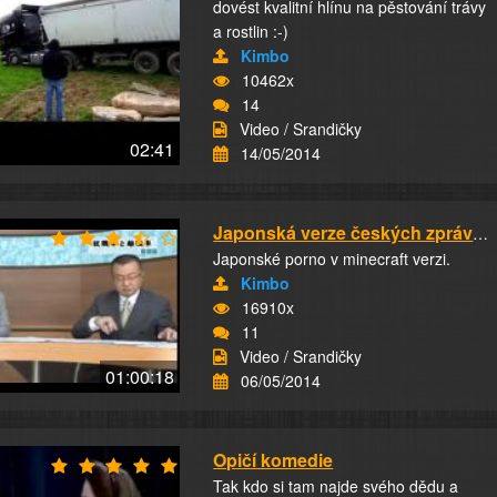
dovést kvalitní hlínu na pěstování trávy
a rostlin :-)
Kimbo
10462x
14
Video / Srandičky
02:41
14/05/2014
Japonská verze českých zpráv na ČT24
Japonské porno v minecraft verzi.
Kimbo
16910x
11
Video / Srandičky
01:00:18
06/05/2014
Opičí komedie
Tak kdo si tam najde svého dědu a