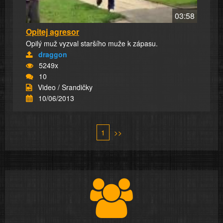
03:58
Opitej agresor
Opilý muž vyzval staršího muže k zápasu.
draggon
5249x
10
Video / Srandičky
10/06/2013
1
>>