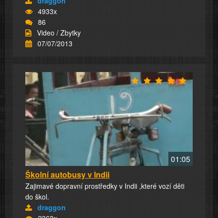
draggon
4933x
86
Video / Zbytky
07/07/2013
01:05
Školní autobusy v Indii
Zajimavé dopravní prostředky v Indii ,které vozí děti
do škol.
draggon