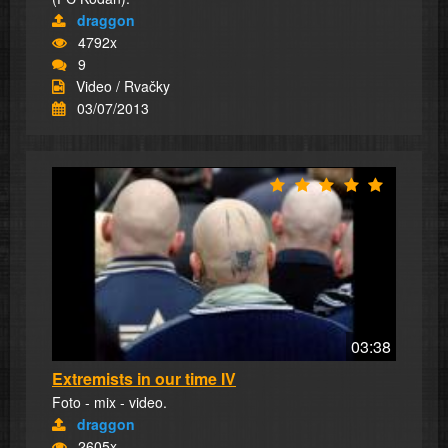
draggon
4792x
9
Video / Rvačky
03/07/2013
03:38
Extremists in our time IV
Foto - mix - video.
draggon
2605x