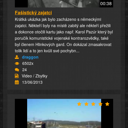
00:38
Fašistický zajatci
Krátká ukázka jak bylo zacházeno s německými
zajatci. Někteří byly na místě zabitý ale někteří přežili
a dokonce otočili kartu jako např. Karol Pazúr který byl
poručík komunistické vojenské kontrarozvědky, také
byl členem Hlinkových gard. On dokázal zmasakrovat
tolik lidí a to jen kvůli své pochybn...
draggon
6502x
24
Video / Zbytky
13/06/2013