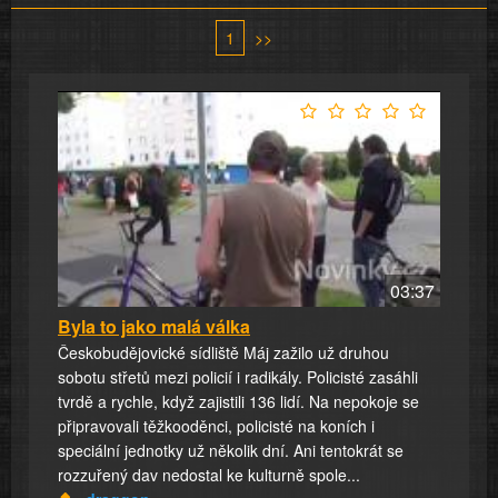
1
>>
03:37
Byla to jako malá válka
Českobudějovické sídliště Máj zažilo už druhou
sobotu střetů mezi policií i radikály. Policisté zasáhli
tvrdě a rychle, když zajistili 136 lidí. Na nepokoje se
připravovali těžkooděnci, policisté na koních i
speciální jednotky už několik dní. Ani tentokrát se
rozzuřený dav nedostal ke kulturně spole...