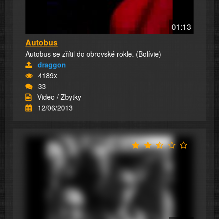
01:13
Autobus
Autobus se zřítil do obrovské rokle. (Bolívie)
draggon
4189x
33
Video / Zbytky
12/06/2013