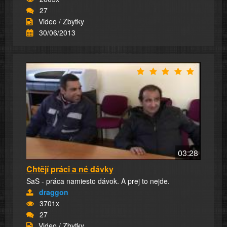
27
Video / Zbytky
30/06/2013
03:28
Chtějí práci a né dávky
SaS - práca namiesto dávok. A prej to nejde.
draggon
3701x
27
Video / Zbytky