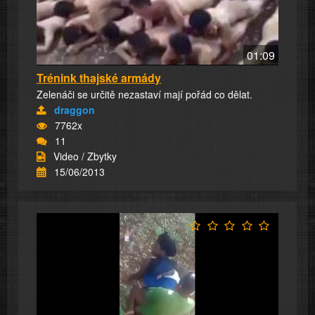
01:09
Trénink thajské armády
Zelenáči se určitě nezastaví mají pořád co dělat.
draggon
7762x
11
Video / Zbytky
15/06/2013