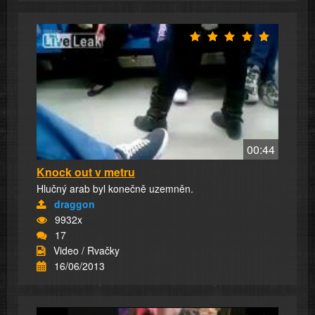
00:44
Knock out v metru
Hlučný arab byl konečně uzemněn.
draggon
9932x
17
Video / Rvačky
16/06/2013