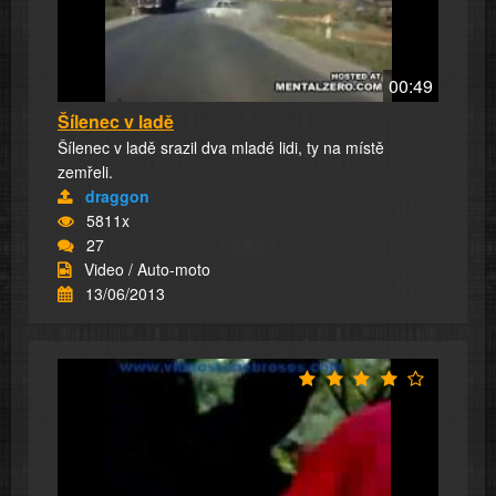
00:49
Šílenec v ladě
Šílenec v ladě srazil dva mladé lidi, ty na místě
zemřeli.
draggon
5811x
27
Video / Auto-moto
13/06/2013