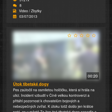
8
Video / Zbytky
03/07/2013
00:20
Útok tibetské dogy
Pes zaútočil na osmiletou holčičku, která si hrála na
ulici. Incident vzbudil v Číně velkou kontroverzi a
přitáhl pozornost k chovatelům bojových a
nebezpečných zvířat. K útoku totiž došlo jen krátce
poté, co v městě Ta-lien jiná tibetská doga napadla a