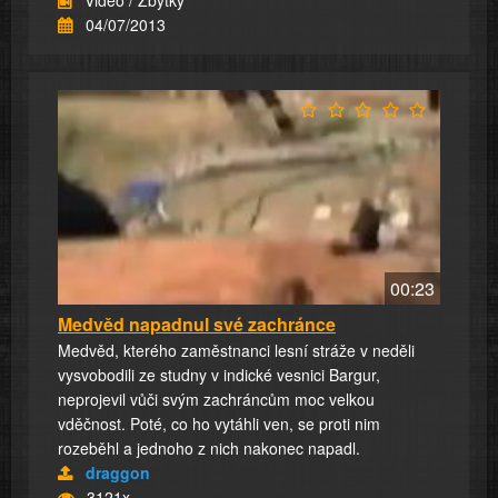
04/07/2013
00:23
Medvěd napadnul své zachránce
Medvěd, kterého zaměstnanci lesní stráže v neděli
vysvobodili ze studny v indické vesnici Bargur,
neprojevil vůči svým zachráncům moc velkou
vděčnost. Poté, co ho vytáhli ven, se proti nim
rozeběhl a jednoho z nich nakonec napadl.
draggon
3121x