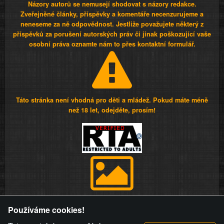
Názory autorů se nemusejí shodovat s názory redakce.
Zveřejněné články, příspěvky a komentáře necenzurujeme a
neneseme za ně odpovědnost. Jestliže považujete některý z
příspěvků za porušení autorských práv či jinak poškozující vaše
osobní práva oznamte nám to přes kontaktní formulář.
Táto stránka není vhodná pro děti a mládež. Pokud máte méně
než 18 let, odejděte, prosím!
Provozovatel stránky si vyhrazuje právo odstranit fotografie,
Používáme cookies!
videa a komentáře. Osoba, které se toto opatření provozovatele
stránky týče, ani osoba, která umístila fotografii nebo video na