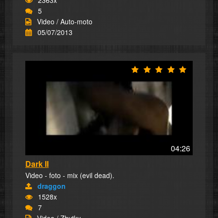
2363x
5
Video / Auto-moto
05/07/2013
04:26
Dark II
Video - foto - mix (evil dead).
draggon
1528x
7
Video / Zbytky