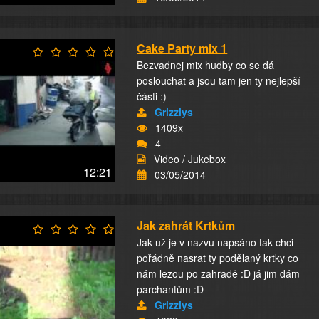
Cake Party mix 1
Bezvadnej mix hudby co se dá
poslouchat a jsou tam jen ty nejlepší
části :)
Grizzlys
1409x
4
Video / Jukebox
12:21
03/05/2014
Jak zahrát Krtkům
Jak už je v nazvu napsáno tak chci
pořádně nasrat ty podělaný krtky co
nám lezou po zahradě :D já jim dám
parchantům :D
Grizzlys