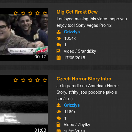
Mlg Get Rrekt Dew
I enjoyed making this video, hope you
enjoy too! Sony Vegas Pro 12
Grizzlys
1354x
1
Video / Srandičky
00:17
17/05/2015
Czech Horror Story Intro
Je to parodie na American Horror
Story, střihy jsou podobné jako u
seriálu :)
Grizzlys
1180x
1
Video / Zbytky
01:03
10/05/2014