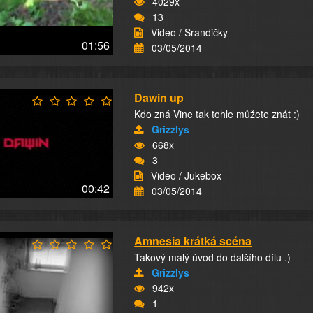
4029x
13
Video / Srandičky
01:56
03/05/2014
Dawin up
Kdo zná Vine tak tohle můžete znát :)
Grizzlys
668x
3
Video / Jukebox
00:42
03/05/2014
Amnesia krátká scéna
Takový malý úvod do dalšího dílu .)
Grizzlys
942x
1