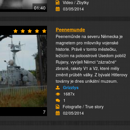
Video / Zbytky
01:40
03/05/2014
Peenemunde
Peeneműnde na severu Německa je
magnetem pro milovníky vojenské
historie. Právě v tomto městečku,
ležícím na poloostrově Usedom poblíž
Rujany, vyvíjeli Němci "zázračné"
zbraně, rakety V1 a V2, které měly
změnit průběh války. Z bývalé Hitlerovy
továrny je dnes unikátní muzeum.
Grizzlys
1687x
1
Fotografie / True story
7
02/05/2014