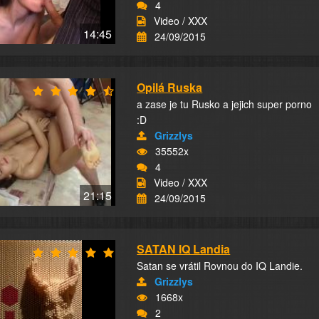
4
Video / XXX
14:45
24/09/2015
Opilá Ruska
a zase je tu Rusko a jejich super porno
:D
Grizzlys
35552x
4
Video / XXX
21:15
24/09/2015
SATAN IQ Landia
Satan se vrátil Rovnou do IQ Landie.
Grizzlys
1668x
2