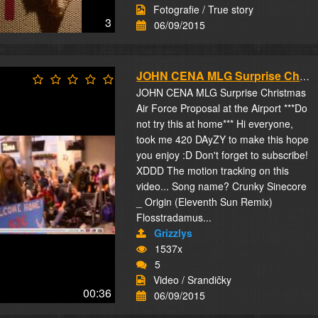
Fotografie / True story
3
06/09/2015
JOHN CENA MLG Surprise Christmas Air Force Pr...
JOHN CENA MLG Surprise Christmas
Air Force Proposal at the Airport ***Do
not try this at home*** Hi everyone,
took me 420 DAyZY to make this hope
you enjoy :D Don't forget to subscribe!
XDDD The motion tracking on this
video... Song name? Crunky Sinecore
_ Origin (Eleventh Sun Remix)
Flosstradamus...
Grizzlys
1537x
5
Video / Srandičky
00:36
06/09/2015