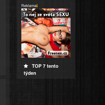
Reklama
TOP 7 tento
týden