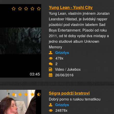
Yung Lean - Yoshi City
Yung Lean, vlastním jménem Jonatan
Leandoer Håstad, je švédský rapper
působící pod vlastním labelem Sad
Boys Entertainment. Působí od roku
2011, od té doby vydal dva mixtapy a
jedno studiové album Unknown
Memory
Grizzlys
479x
2
Video / Jukebox
03:45
26/06/2016
Ségra podrží bratrovi
Dobrý porno s ruskou tematikou
Grizzlys
24878x