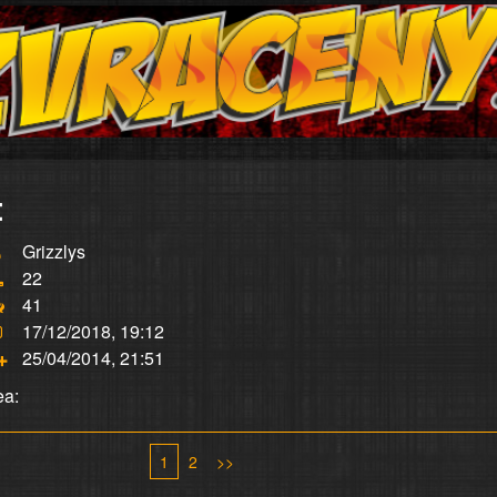
:
Grizzlys
22
41
17/12/2018, 19:12
25/04/2014, 21:51
ea:
1
2
>>