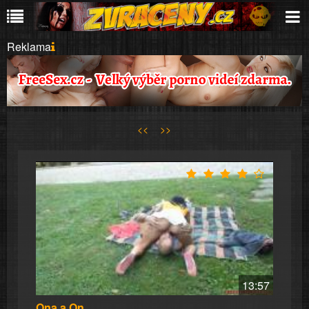
Reklama
<<
>>
13:57
Ona a On