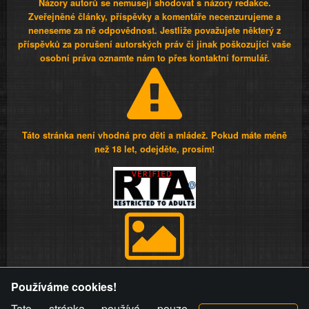
Názory autorů se nemusejí shodovat s názory redakce.
Zveřejněné články, příspěvky a komentáře necenzurujeme a
neneseme za ně odpovědnost. Jestliže považujete některý z
příspěvků za porušení autorských práv či jinak poškozující vaše
osobní práva oznamte nám to přes kontaktní formulář.
Táto stránka není vhodná pro děti a mládež. Pokud máte méně
než 18 let, odejděte, prosím!
Provozovatel stránky si vyhrazuje právo odstranit fotografie,
Používáme cookies!
videa a komentáře. Osoba, které se toto opatření provozovatele
stránky týče, ani osoba, která umístila fotografii nebo video na
Tato stránka používá pouze