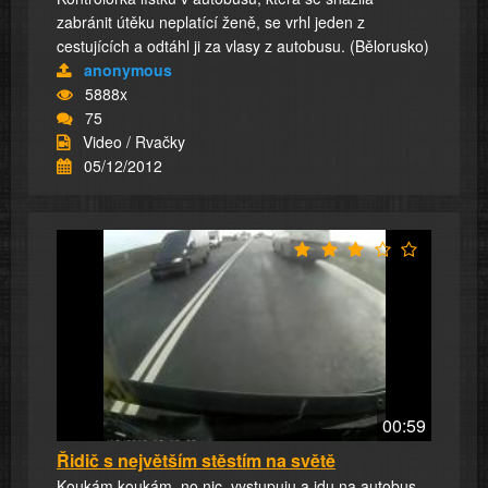
zabránit útěku neplatící ženě, se vrhl jeden z
cestujících a odtáhl ji za vlasy z autobusu. (Bělorusko)
anonymous
5888x
75
Video / Rvačky
05/12/2012
00:59
Řidič s největším stěstím na světě
Koukám koukám, no nic, vystupuju a jdu na autobus..