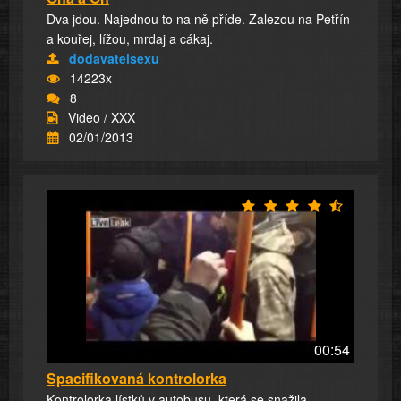
Dva jdou. Najednou to na ně příde. Zalezou na Petřín
a kouřej, lížou, mrdaj a cákaj.
dodavatelsexu
14223x
8
Video / XXX
02/01/2013
00:54
Spacifikovaná kontrolorka
Kontrolorka lístků v autobusu, která se snažila