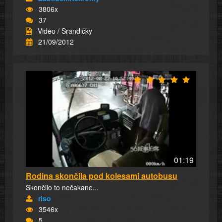
3806x
37
Video / Srandičky
21/09/2012
01:19
Rodina skončila pod kolesami autobusu
Skončilo to nečakane...
riso
3546x
5