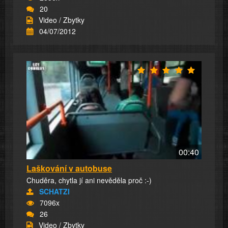
20
Video / Zbytky
04/07/2012
00:40
Laškování v autobuse
Chuděra, chytla jí ani nevěděla proč :-)
SCHATZI
7096x
26
Video / Zbytky