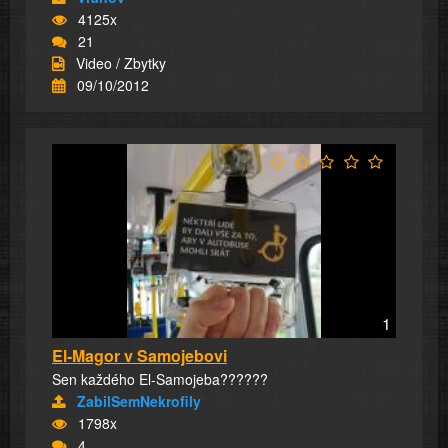
4125x
21
Video / Zbytky
09/10/2012
1
El-Magor v Samojebovi
Sen každého El-Samojeba??????
ZabilSemNekrofily
1798x
4