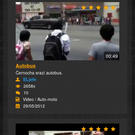
00:49
Autobus
Černocha srazí autobus.
ELjefe
2658x
10
Video / Auto-moto
29/05/2012