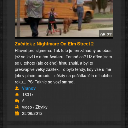
05:27
Začátek z Nightmare On Elm Street 2
Hlavně pro sigmena. Tak toto je ten záhadný autobus,
jež se jeví i v mém Avataru. Temné co? Už dříve jsem
se u tohoto (ale celého) filmu zhulil, a byl to
překvapivě velký zážitek. To bylo tehdy, kdy vše u mě
jelo v plném proudu - někdy na počátku léta minulého
roku... PS: Takhle se vozí smradi.
Vranov
1831x
6
Video / Zbytky
25/06/2012