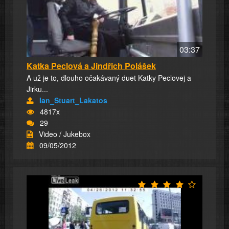
03:37
Katka Peclová a Jindřich Polášek
A už je to, dlouho očakávaný duet Katky Peclovej a
Jirku...
Ian_Stuart_Lakatos
4817x
29
Video / Jukebox
09/05/2012