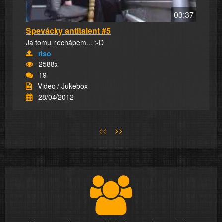
03:37
Spevácky antitalent #5
Ja tomu nechápem... :-D
riso
2588x
19
Video / Jukebox
28/04/2012
<<
>>