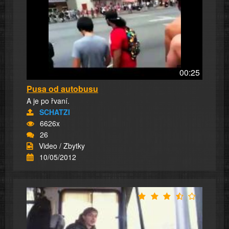
00:25
Pusa od autobusu
A je po řvaní.
SCHATZI
6626x
26
Video / Zbytky
10/05/2012