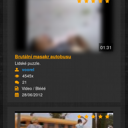
01:31
Brutální masakr autobusu
Lidské puzzle.
voorel
4545x
21
Video / Blééé
28/06/2012