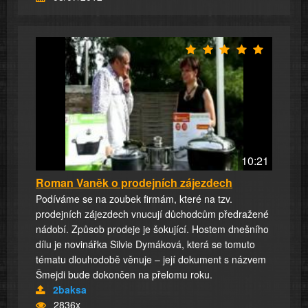
10:21
Roman Vaněk o prodejních zájezdech
Podíváme se na zoubek firmám, které na tzv.
prodejních zájezdech vnucují důchodcům předražené
nádobí. Způsob prodeje je šokující. Hostem dnešního
dílu je novinářka Silvie Dymáková, která se tomuto
tématu dlouhodobě věnuje – její dokument s názvem
Šmejdi bude dokončen na přelomu roku.
2baksa
2836x