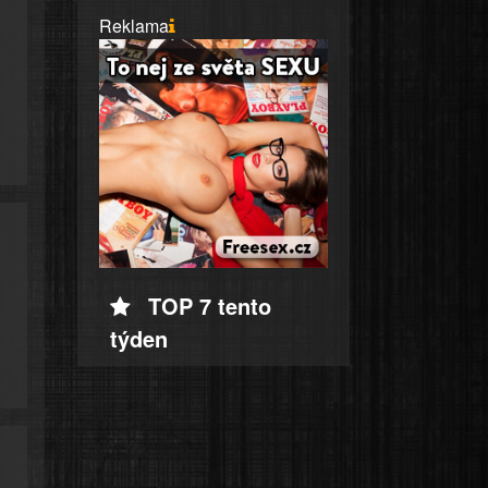
Reklama
TOP 7 tento
týden