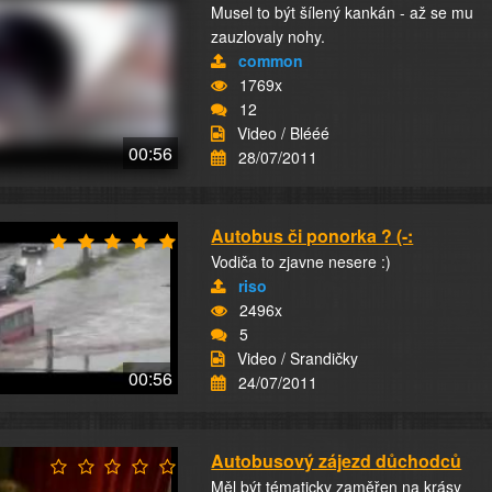
Musel to být šílený kankán - až se mu
zauzlovaly nohy.
common
1769x
12
Video / Blééé
00:56
28/07/2011
Autobus či ponorka ? (-:
Vodiča to zjavne nesere :)
riso
2496x
5
Video / Srandičky
00:56
24/07/2011
Autobusový zájezd důchodců
Měl být tématicky zaměřen na krásy