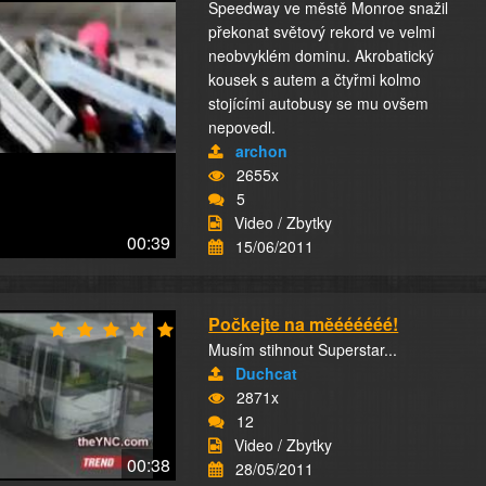
Speedway ve městě Monroe snažil
překonat světový rekord ve velmi
neobvyklém dominu. Akrobatický
kousek s autem a čtyřmi kolmo
stojícími autobusy se mu ovšem
nepovedl.
archon
2655x
5
Video / Zbytky
00:39
15/06/2011
Počkejte na měéééééé!
Musím stihnout Superstar...
Duchcat
2871x
12
Video / Zbytky
00:38
28/05/2011