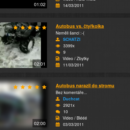
01:02
14/03/2011
Autobus vs. čtyřkolka
Neměli šanci :-(
SCHATZI
3399x
9
Video / Zbytky
02:01
11/03/2011
Autobus narazil do stromu
Bez komentáře...
Duchcat
2921x
10
Video / Blééé
02:00
03/03/2011