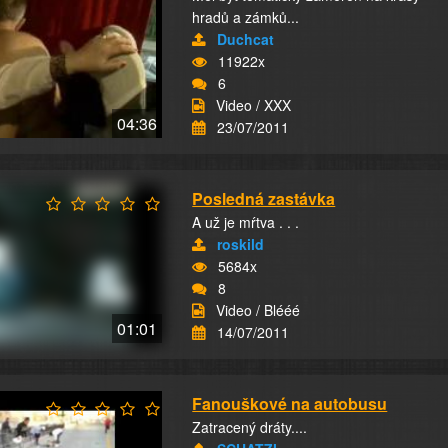
hradů a zámků...
Duchcat
11922x
6
Video / XXX
04:36
23/07/2011
Posledná zastávka
A už je mŕtva . . .
roskild
5684x
8
Video / Blééé
01:01
14/07/2011
Fanouškové na autobusu
Zatracený dráty....