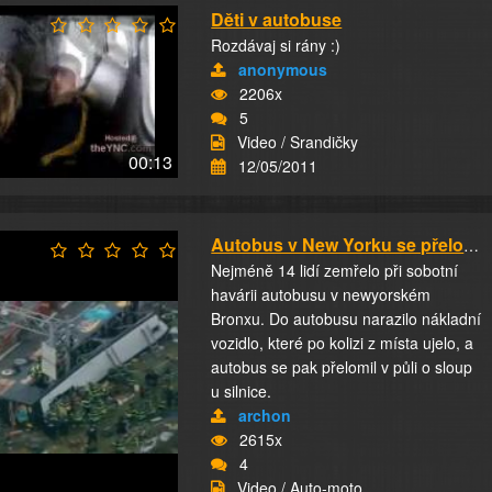
Děti v autobuse
Rozdávaj si rány :)
anonymous
2206x
5
Video / Srandičky
00:13
12/05/2011
Autobus v New Yorku se přelomil o sloup
Nejméně 14 lidí zemřelo při sobotní
havárii autobusu v newyorském
Bronxu. Do autobusu narazilo nákladní
vozidlo, které po kolizi z místa ujelo, a
autobus se pak přelomil v půli o sloup
u silnice.
archon
2615x
4
Video / Auto-moto