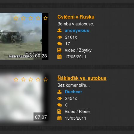
Cvičení v Rusku
Bomba v autobuse.
anonymous
2161x
17
Video / Zbytky
00:28
17/05/2011
Ňáklaďák vs. autobus
Bez komentáře...
Duchcat
2454x
6
Video / Blééé
07:07
13/05/2011