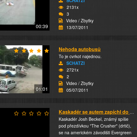
SCHATZI
2131x
3
Video / Zbytky
00:39
13/07/2011
Nehoda autobusů
To je cvrkot najednou.
SCHATZI
2721x
2
Video / Zbytky
01:01
05/07/2011
Kaskadér se autem zapíchl do autobusu
Kaskadér Josh Beckel, známý spíše
pod přezdívkou "The Crusher" (drtič),
se na americkém závodišti Evergreen