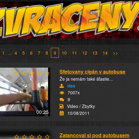
1
…
4
5
6
7
8
9
10
11
12
13
14
>>
Sfetovany cigán v autobuse
Že ja nemám také šťastie...
riso
7007x
9
Video / Zbytky
00:25
10/08/2011
Zatancoval si pod autobusem