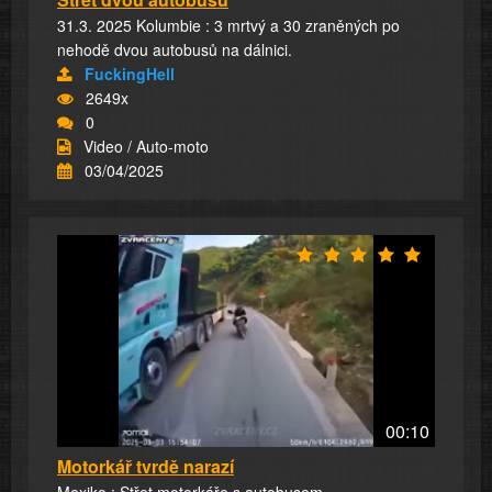
31.3. 2025 Kolumbie : 3 mrtvý a 30 zraněných po
nehodě dvou autobusů na dálnici.
FuckingHell
2649x
0
Video / Auto-moto
03/04/2025
00:10
Motorkář tvrdě narazí