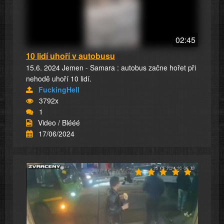
02:45
10 lidí uhoří v autobusu
15.6. 2024 Jemen - Samara : autobus začne hořet při
nehodě uhoří 10 lidí.
FuckingHell
3792x
1
Video / Blééé
17/06/2024