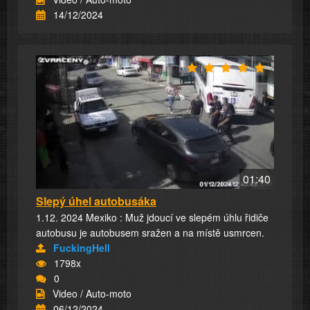
14/12/2024
01:40
Slepý úhel autobusáka
1.12. 2024 Mexiko : Muž jdoucí ve slepém úhlu řidiče
autobusu je autobusem sražen a na místě usmrcen.
FuckingHell
1798x
0
Video / Auto-moto
06/12/2024