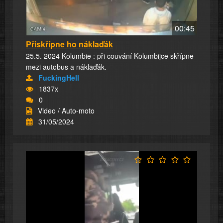
00:45
Přiskřípne ho náklaďák
25.5. 2024 Kolumbie : při couvání Kolumbijce skřípne
mezi autobus a náklaďák.
FuckingHell
1837x
0
Video / Auto-moto
31/05/2024