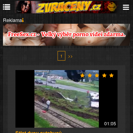
Reklama
1
>>
01:05
Střet dvou autobusů