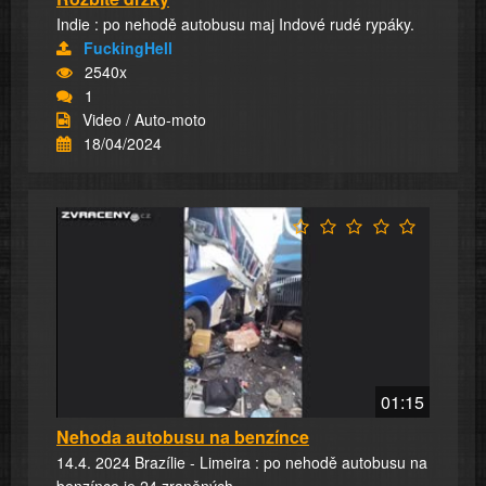
Indie : po nehodě autobusu maj Indové rudé rypáky.
FuckingHell
2540x
1
Video / Auto-moto
18/04/2024
01:15
Nehoda autobusu na benzínce
14.4. 2024 Brazílie - Limeira : po nehodě autobusu na
benzínce je 24 zraněných.