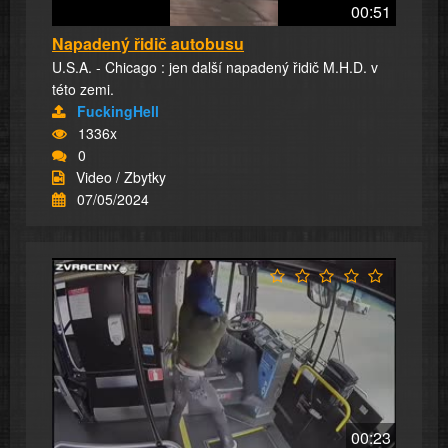
00:51
Napadený řidič autobusu
U.S.A. - Chicago : jen další napadený řidič M.H.D. v
této zemi.
FuckingHell
1336x
0
Video / Zbytky
07/05/2024
00:23