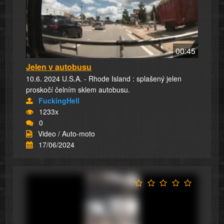
00:45
Jelen v autobusu
10.6. 2024 U.S.A. - Rhode Island : splašený jelen
proskočí čelním sklem autobusu.
FuckingHell
1233x
0
Video / Auto-moto
17/06/2024