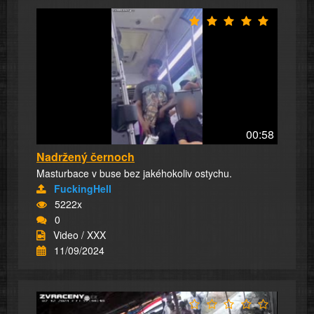
00:58
Nadržený černoch
Masturbace v buse bez jakéhokoliv ostychu.
FuckingHell
5222x
0
Video / XXX
11/09/2024