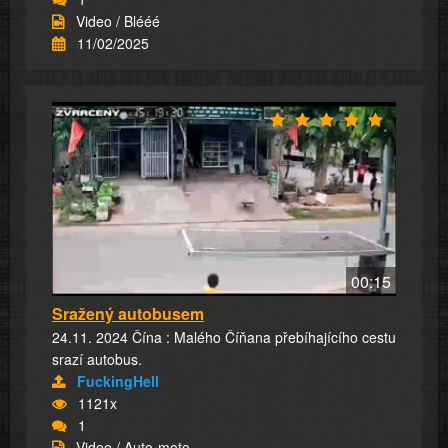
Video / Blééé
11/02/2025
00:15
Sražený autobusem
24.11. 2024 Čína : Malého Číňana přebíhajícího cestu
srazí autobus.
FuckingHell
1121x
1
Video / Auto-moto