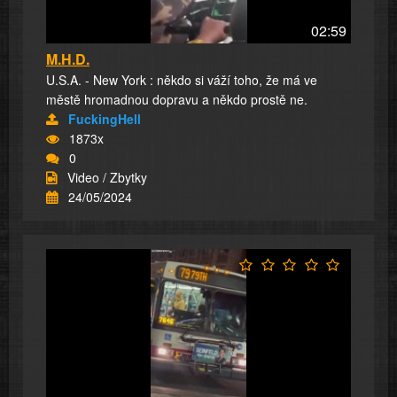
02:59
M.H.D.
U.S.A. - New York : někdo si váží toho, že má ve
městě hromadnou dopravu a někdo prostě ne.
FuckingHell
1873x
0
Video / Zbytky
24/05/2024