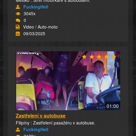
Mexiko : Střet motorkáře s autobusem.
FuckingHell
3045x
0
Video / Auto-moto
09/03/2025
01:00
Zastřelení v autobuse
Filipíny : Zastřelení pasažéru v autobuse.
FuckingHell
3130x