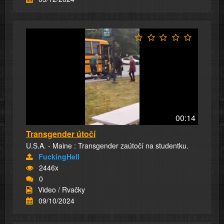
00:14
Transgender útočí
U.S.A. - Maine : Transgender zaútočí na studentku.
FuckingHell
2446x
0
Video / Rvačky
09/10/2024