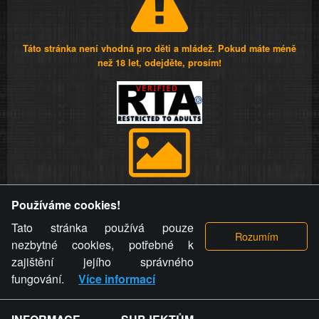
Táto stránka není vhodná pro děti a mládež. Pokud máte méně
než 18 let, odejděte, prosím!
Provozovatel stránky si vyhrazuje právo odstranit fotografie,
Používáme cookies!
videa a komentáře. Osoba, které se toto opatření provozovatele
stránky týče, ani osoba, která umístila fotografii nebo video na
Tato stránka používá pouze
stránku, nemůže z důvodu odstranění fotografie, videa nebo
nezbytné cookies, potřebné k
komentáře pro výše uvedenou okolnost uplatnit vůči
zajištění jejího správného
provozovateli stránky žádný nárok na náhradu škody nebo
fungování.
Více informací
nemajetkové újmy.