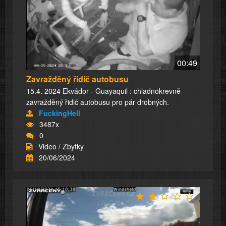
00:49
Zavražděný řidič autobusu
15.4. 2024 Ekvádor - Guayaquil : chladnokrevně
zavražděný řidič autobusu pro pár drobných.
FuckingHell
3487x
0
Video / Zbytky
20/06/2024