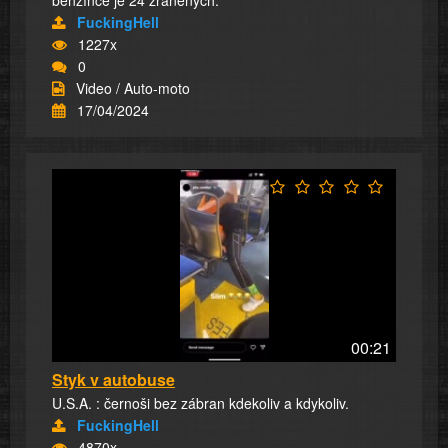
FuckingHell
1227x
0
Video / Auto-moto
17/04/2024
00:21
Styk v autobuse
U.S.A. : černoši bez zábran kdekoliv a kdykoliv.
FuckingHell
4870x