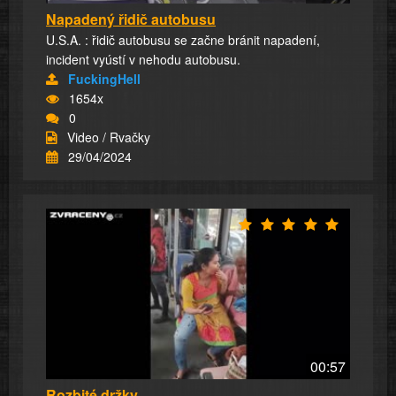
Napadený řidič autobusu
U.S.A. : řidič autobusu se začne bránit napadení,
incident vyústí v nehodu autobusu.
FuckingHell
1654x
0
Video / Rvačky
29/04/2024
00:57
Rozbité držky