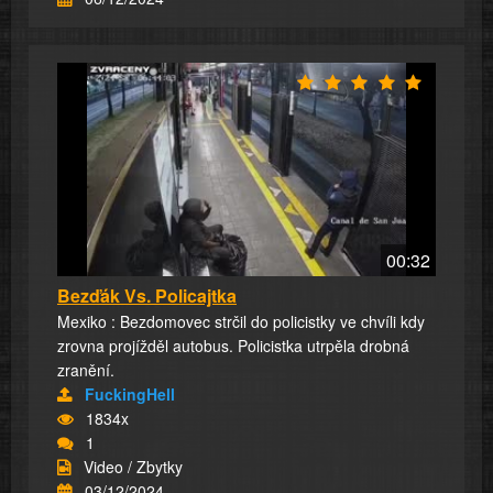
00:32
Bezďák Vs. Policajtka
Mexiko : Bezdomovec strčil do policistky ve chvíli kdy
zrovna projížděl autobus. Policistka utrpěla drobná
zranění.
FuckingHell
1834x
1
Video / Zbytky
03/12/2024