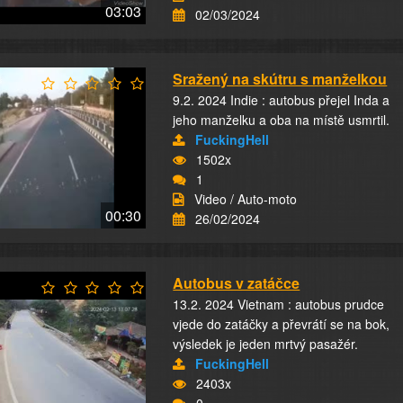
03:03
02/03/2024
Sražený na skútru s manželkou
9.2. 2024 Indie : autobus přejel Inda a
jeho manželku a oba na místě usmrtil.
FuckingHell
1502x
1
Video / Auto-moto
00:30
26/02/2024
Autobus v zatáčce
13.2. 2024 Vietnam : autobus prudce
vjede do zatáčky a převrátí se na bok,
výsledek je jeden mrtvý pasažér.
FuckingHell
2403x