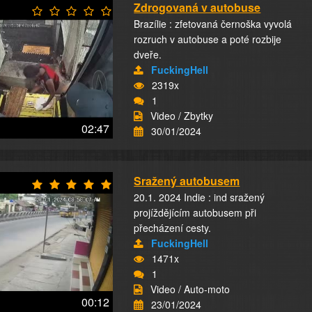
Zdrogovaná v autobuse
Brazílie : zfetovaná černoška vyvolá
rozruch v autobuse a poté rozbije
dveře.
FuckingHell
2319x
1
Video / Zbytky
02:47
30/01/2024
Sražený autobusem
20.1. 2024 Indie : ind sražený
projíždějícím autobusem při
přecházení cesty.
FuckingHell
1471x
1
Video / Auto-moto
00:12
23/01/2024