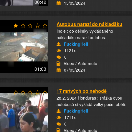
00:42
15/03/2024
Autobus narazí do náklaďáku
Indie : do dělníky vykládaného
náklaďáku narazí autobus.
FuckingHell
1121x
0
Video / Auto-moto
01:03
07/03/2024
17 mrtvých po nehodě
28.2. 2024 Honduras : srážka dvou
autobusů si vyžádá velký počet obětí.
FuckingHell
1711x
0
Video / Auto-moto