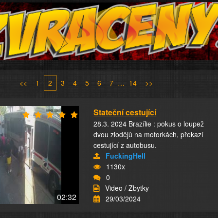
<<
1
2
3
4
5
6
7
…
14
>>
Stateční cestující
28.3. 2024 Brazílie : pokus o loupež
dvou zlodějů na motorkách, překazí
cestující z autobusu.
FuckingHell
1130x
0
Video / Zbytky
02:32
29/03/2024