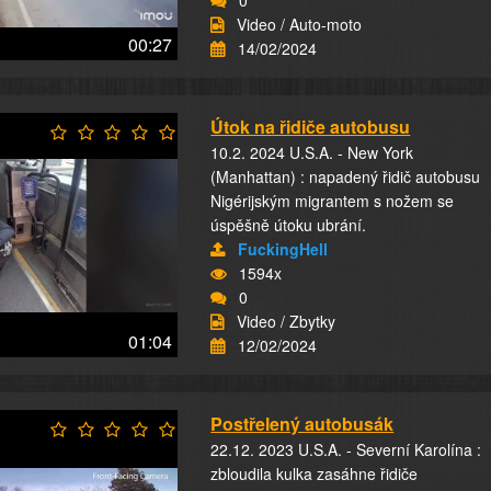
0
Video / Auto-moto
00:27
14/02/2024
Útok na řidiče autobusu
10.2. 2024 U.S.A. - New York
(Manhattan) : napadený řidič autobusu
Nigérijským migrantem s nožem se
úspěšně útoku ubrání.
FuckingHell
1594x
0
Video / Zbytky
01:04
12/02/2024
Postřelený autobusák
22.12. 2023 U.S.A. - Severní Karolína :
zbloudila kulka zasáhne řidiče