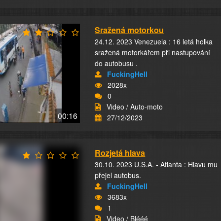
Sražená motorkou
24.12. 2023 Venezuela : 16 letá holka
sražená motorkářem při nastupování
do autobusu .
FuckingHell
2028x
0
Video / Auto-moto
00:16
27/12/2023
Rozjetá hlava
30.10. 2023 U.S.A. - Atlanta : Hlavu mu
přejel autobus.
FuckingHell
3683x
1
Video / Blééé