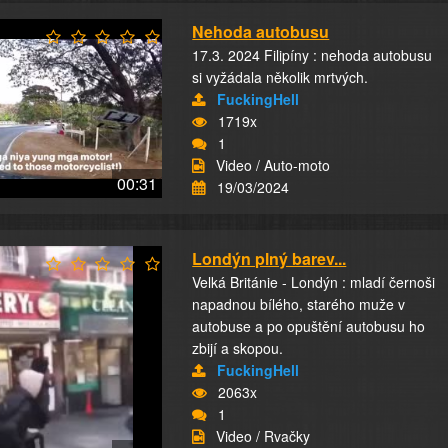
Nehoda autobusu
17.3. 2024 Filipíny : nehoda autobusu
si vyžádala několik mrtvých.
FuckingHell
1719x
1
Video / Auto-moto
00:31
19/03/2024
Londýn plný barev...
Velká Británie - Londýn : mladí černoši
napadnou bílého, starého muže v
autobuse a po opuštění autobusu ho
zbijí a skopou.
FuckingHell
2063x
1
Video / Rvačky