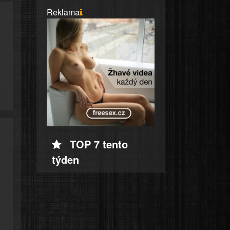
Reklama
TOP 7 tento
týden