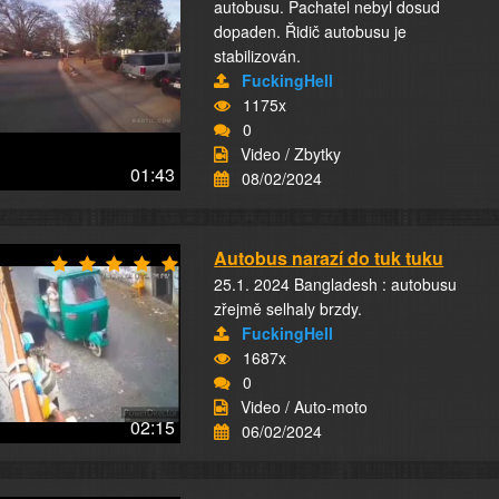
autobusu. Pachatel nebyl dosud
dopaden. Řidič autobusu je
stabilizován.
FuckingHell
1175x
0
Video / Zbytky
01:43
08/02/2024
Autobus narazí do tuk tuku
25.1. 2024 Bangladesh : autobusu
zřejmě selhaly brzdy.
FuckingHell
1687x
0
Video / Auto-moto
02:15
06/02/2024