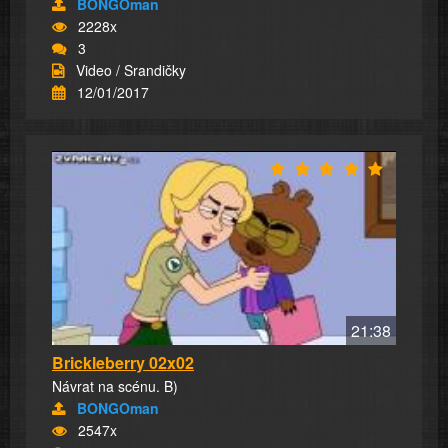
BONGOman
2228x
3
Video / Srandičky
12/01/2017
21:38
Brickleberry 02x02
Návrat na scénu. B)
BONGOman
2547x