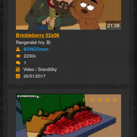
21:38
Brickleberry 02x06
Rangerské hry. B)
BONGOman
2230x
1
Video / Srandičky
20/01/2017