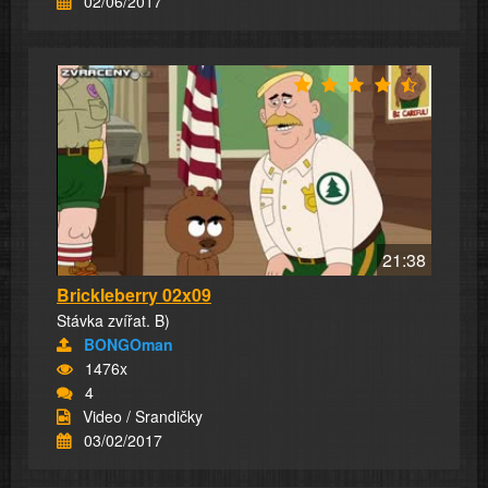
02/06/2017
21:38
Brickleberry 02x09
Stávka zvířat. B)
BONGOman
1476x
4
Video / Srandičky
03/02/2017