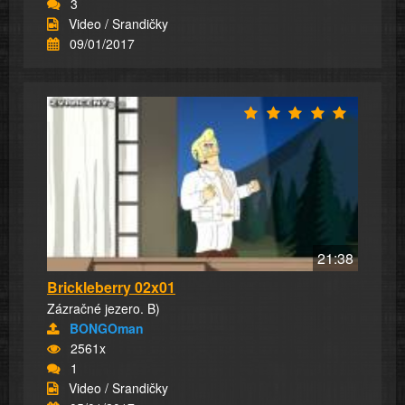
3
Video / Srandičky
09/01/2017
21:38
Brickleberry 02x01
Zázračné jezero. B)
BONGOman
2561x
1
Video / Srandičky