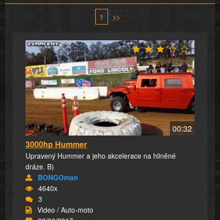
1
>>
00:32
3000hp Hummer
Upravený Hummer a jeho akcelerace na hliněné
dráze. B)
BONGOman
4640x
3
Video / Auto-moto