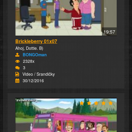
19:57
Brickleberry 01x07
Ahoj, Dottie. B)
BONGOman
2328x
3
Video / Srandičky
30/12/2016