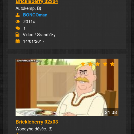
Brickleberry 02x04
Autokemp. B)
BONGOman
2311x
1
Video / Srandičky
14/01/2017
21:38
Brickleberry 02x03
Woodyho děvče. B)