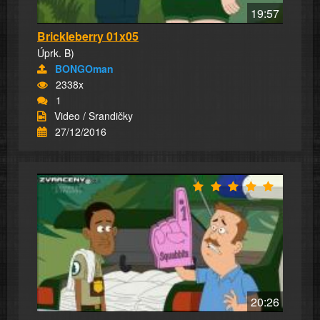
19:57
Brickleberry 01x05
Úprk. B)
BONGOman
2338x
1
Video / Srandičky
27/12/2016
20:26