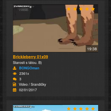
19:38
Brickleberry 01x09
Starosti s tátou. B)
BONGOman
2361x
3
Video / Srandičky
02/01/2017