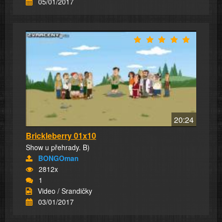
05/01/2017
20:24
Brickleberry 01x10
Show u přehrady. B)
BONGOman
2812x
1
Video / Srandičky
03/01/2017