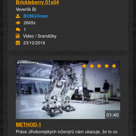
Brickleberry 01x04
Veverlík B)
BONGOman
2665x
1
Video / Srandičky
23/12/2016
01:40
METHOD-1
Práce Jihokorejských inženýrů nám ukazuje, že to co