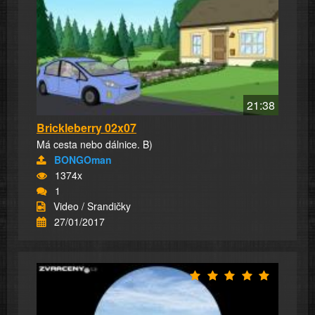
21:38
Brickleberry 02x07
Má cesta nebo dálnice. B)
BONGOman
1374x
1
Video / Srandičky
27/01/2017