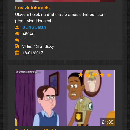
Lov zlatokopek.
Ulovení holek na drahé auto a následné ponížení
před kolemjdoucími.
BONGOman
4604x
11
Video / Srandičky
18/01/2017
21:38