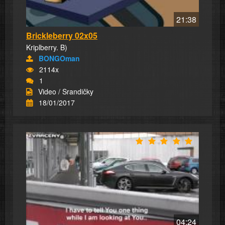
21:38
Brickleberry 02x05
Kriplberry. B)
BONGOman
2114x
1
Video / Srandičky
18/01/2017
04:24