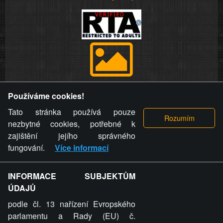
Provozovatel stránky si vyhrazuje právo odstranit fotografie,
Používáme cookies!
videa a komentáře. Osoba, které se toto opatření provozovatele
stránky týče, ani osoba, která umístila fotografii nebo video na
Tato stránka používá pouze
stránku, nemůže z důvodu odstranění fotografie, videa nebo
nezbytné cookies, potřebné k
komentáře pro výše uvedenou okolnost uplatnit vůči
zajištění jejího správného
provozovateli stránky žádný nárok na náhradu škody nebo
fungování.
Více informací
nemajetkové újmy.
INFORMACE SUBJEKTŮM
ZVRÁCENÝ.CZ - Svět není zvrácenej. To jen
ÚDAJŮ
ty lidi...
podle čl. 13 nařízení Evropského
parlamentu a Rady (EU) č.