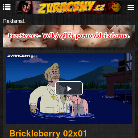
Reklama
Play
Video
Brickleberry 02x01