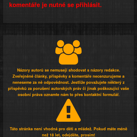
komentáře je nutné se přihlásit.
Názory autorů se nemusejí shodovat s názory redakce.
Zveřejněné články, příspěvky a komentáře necenzurujeme a
neneseme za ně odpovědnost. Jestliže považujete některý z
příspěvků za porušení autorských práv či jinak poškozující vaše
osobní práva oznamte nám to přes kontaktní formulář.
Táto stránka není vhodná pro děti a mládež. Pokud máte méně
než 18 let, odejděte, prosím!