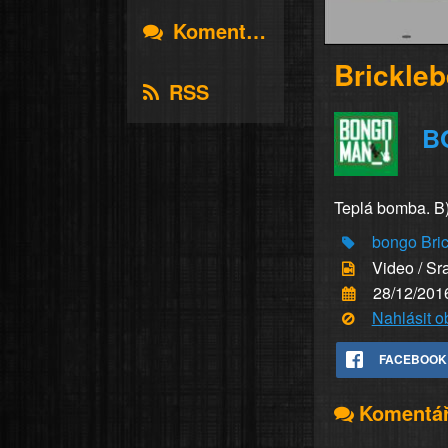
Komentáře
Brickleb
RSS
B
Teplá bomba. B
bongo
Bri
Video / Sr
28/12/201
Nahlásit 
FACEBOOK
Komentá