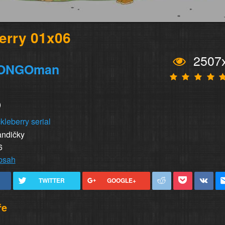
erry 01x06
2507
ONGOman
)
ckleberry
serial
andičky
6
obsah
TWITTER
GOOGLE+
ře