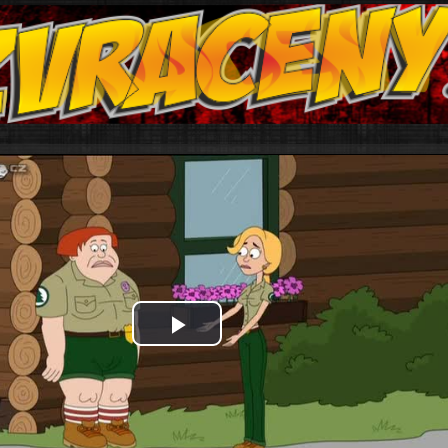
Play
Video