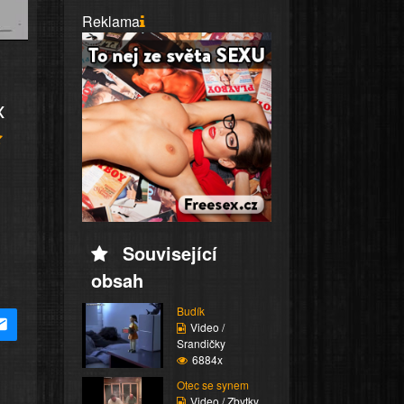
Reklama
x
Související
obsah
Budík
Video /
Srandičky
6884x
Otec se synem
Video / Zbytky