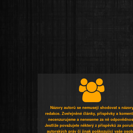
Názory autorů se nemusejí shodovat s názor
redakce. Zveřejněné články, příspěvky a koment
necenzurujeme a neneseme za ně odpovědnos
Jestliže považujete některý z příspěvků za poru
autorských práv či jinak poškozující vaše osob