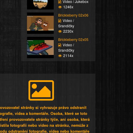
Video / Jukebox
1246x
Brickleberry 02x06
Video /
Srandičky
2230x
Brickleberry 02x05
Video /
Srandičky
2114x
ovozovatel stránky si vyhrazuje právo odstranit
tografie, videa a komentáře. Osoba, které se toto
tření provozovatele stránky týče, ani osoba, která
stila fotografii nebo video na stránku, nemůže z
odu odstranění fotografie, videa nebo komentáře