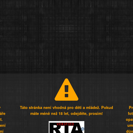
y
Táto stránka není vhodná pro děti a mládež. Pokud
Pr
áře
máte méně než 18 let, odejděte, prosím!
fo
t.
opa
šení
umí
ní
dův