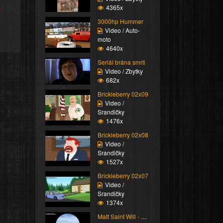
e
4365x
3000hp Hummer
Video / Auto-
moto
4640x
Seriál brána smrti
Video / Zbytky
682x
Brickleberry 02x09
Video /
Srandičky
1476x
Brickleberry 02x08
Video /
Srandičky
1527x
Brickleberry 02x07
Video /
Srandičky
1374x
Matt Saint Will - Panc...