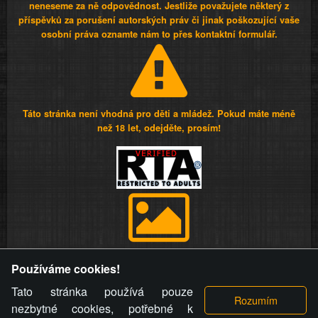
neneseme za ně odpovědnost. Jestliže považujete některý z
příspěvků za porušení autorských práv či jinak poškozující vaše
osobní práva oznamte nám to přes kontaktní formulář.
Táto stránka není vhodná pro děti a mládež. Pokud máte méně
než 18 let, odejděte, prosím!
Provozovatel stránky si vyhrazuje právo odstranit fotografie,
Používáme cookies!
videa a komentáře. Osoba, které se toto opatření provozovatele
stránky týče, ani osoba, která umístila fotografii nebo video na
Tato stránka používá pouze
stránku, nemůže z důvodu odstranění fotografie, videa nebo
nezbytné cookies, potřebné k
komentáře pro výše uvedenou okolnost uplatnit vůči