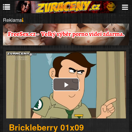
Reklama
Play
Video
Brickleberry 01x09