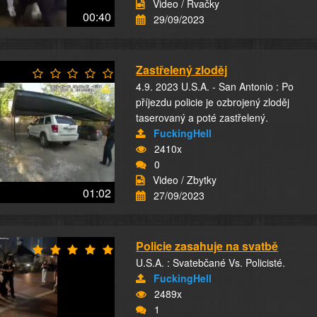
Video / Rvačky
00:40
29/09/2023
Zastřelený zloděj
4.9. 2023 U.S.A. - San Antonio : Po
příjezdu policie je ozbrojený zloděj
taserovaný a poté zastřelený.
FuckingHell
2410x
0
Video / Zbytky
01:02
27/09/2023
Policie zasahuje na svatbě
U.S.A. : Svatebčané Vs. Policisté.
FuckingHell
2489x
1