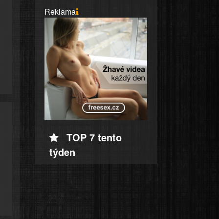
Reklama
TOP 7 tento
týden