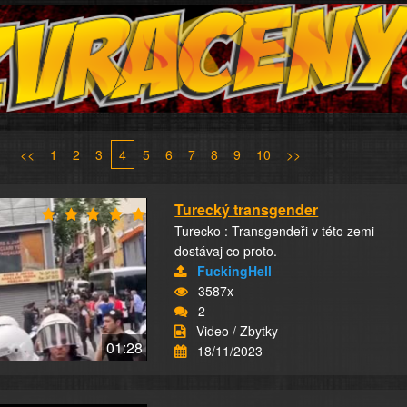
<<
1
2
3
4
5
6
7
8
9
10
>>
Turecký transgender
Turecko : Transgendeři v této zemi
dostávaj co proto.
FuckingHell
3587x
2
Video / Zbytky
01:28
18/11/2023