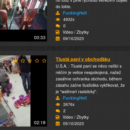
ho totiž v plné rychlosti venkovní objekt
do lokte.
FuckingHell
4932x
0
Video / Zbytky
00:33
09/10/2023
Tlustá paní v obchoďáku
U.S.A. : Tlusté paní se něco nelíbí s
něčím je velice nespokojená, načež
zasáhne ochranka obchodu, během
zásahu začne tlusťoška vykřikovat, že
je "wallmart rasistický".
FuckingHell
2676x
2
Video / Zbytky
02:18
05/10/2023