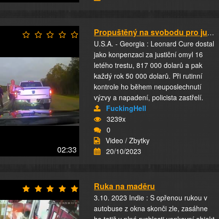
Propuštěný na svobodu pro justiční omyl
U.S.A. - Georgia : Leonard Cure dostal
jako konpenzaci za justiční omyl 16
letého trestu, 817 000 dolarů a pak
každý rok 50 000 dolarů. Při rutinní
kontrole ho během neuposlechnutí
výzvy a napadení, policista zastřelí.
FuckingHell
3239x
0
Video / Zbytky
02:33
20/10/2023
Ruka na maděru
3.10. 2023 Indie : S opřenou rukou v
autobuse z okna skonči zle, zasáhne