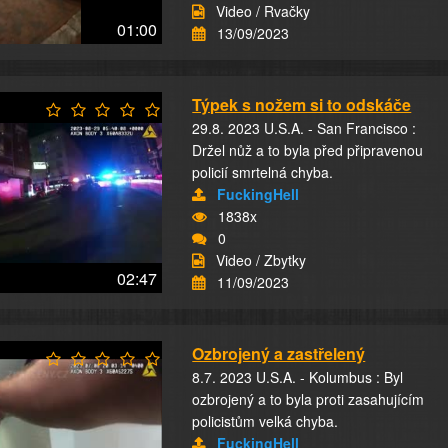
Video / Rvačky
01:00
13/09/2023
Týpek s nožem si to odskáče
29.8. 2023 U.S.A. - San Francisco :
Držel nůž a to byla před připravenou
policií smrtelná chyba.
FuckingHell
1838x
0
Video / Zbytky
02:47
11/09/2023
Ozbrojený a zastřelený
8.7. 2023 U.S.A. - Kolumbus : Byl
ozbrojený a to byla proti zasahujícím
policistům velká chyba.
FuckingHell