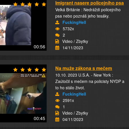
Imigrant nasere policejního psa
Velká Británie : Nedráždi policejního
psa nebo poznáš jeho tesáky.
FuckingHell
5732x
2
Video / Zbytky
00:56
14/11/2023
Na muže zákona s mečem
10.10. 2023 U.S.A. - New York :
Zaútočil s mečem na policisty NYDP a
to ho stálo život.
FuckingHell
2591x
1
Video / Zbytky
00:45
04/11/2023