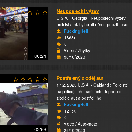
Neuposlechl výzev
U.S.A. - Georgia : Neuposlechl výzev
policisty tak byl proti němu použit taser.
FuckingHell
1368x
0
Video / Zbytky
00:24
30/10/2023
Postřelený zloděj aut
17.2. 2023 U.S.A. - Oakland : Policisté
na policejních mašinách, dopadnou
zloděje aut a postřelí ho.
FuckingHell
1215x
0
Video / Auto-moto
02:56
25/10/2023