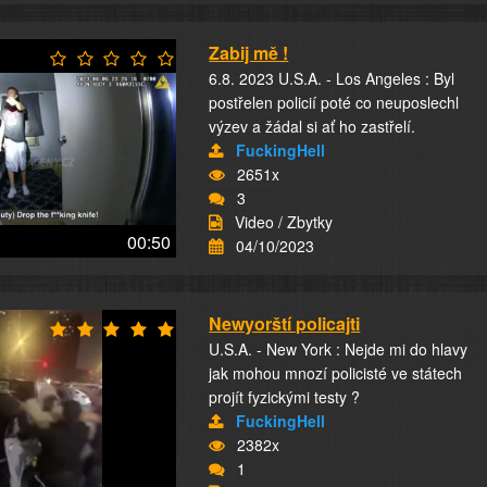
Zabij mě !
6.8. 2023 U.S.A. - Los Angeles : Byl
postřelen policií poté co neuposlechl
výzev a žádal si ať ho zastřelí.
FuckingHell
2651x
3
Video / Zbytky
00:50
04/10/2023
Newyorští policajti
U.S.A. - New York : Nejde mi do hlavy
jak mohou mnozí policisté ve státech
projít fyzickými testy ?
FuckingHell
2382x
1