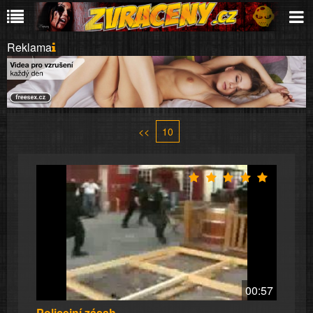
Reklama
<<
10
00:57
Policejní zásah