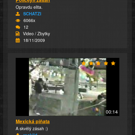
Opravdu elita.
SCHATZI
6066x
12
Video / Zbytky
18/11/2009
00:14
Mexická piňata
A skvělý zásah :)