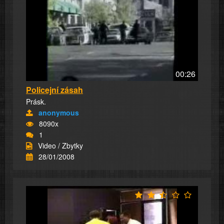
00:26
Policejní zásah
Prásk.
anonymous
8090x
1
Video / Zbytky
28/01/2008