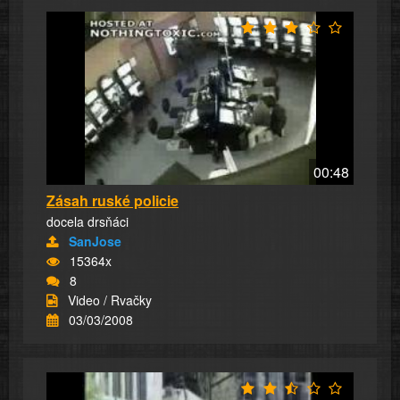
00:48
Zásah ruské policie
docela drsňáci
SanJose
15364x
8
Video / Rvačky
03/03/2008