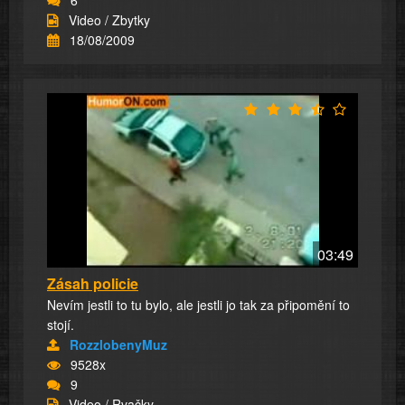
Video / Zbytky
18/08/2009
03:49
Zásah policie
Nevím jestli to tu bylo, ale jestli jo tak za připomění to
stojí.
RozzlobenyMuz
9528x
9
Video / Rvačky