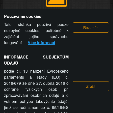
Provozovatel stránky si vyhrazuje právo odstranit fotografie,
Používáme cookies!
videa a komentáře. Osoba, které se toto opatření provozovatele
stránky týče, ani osoba, která umístila fotografii nebo video na
Tato stránka používá pouze
stránku, nemůže z důvodu odstranění fotografie, videa nebo
nezbytné cookies, potřebné k
komentáře pro výše uvedenou okolnost uplatnit vůči
zajištění jejího správného
provozovateli stránky žádný nárok na náhradu škody nebo
fungování.
Více informací
nemajetkové újmy.
INFORMACE SUBJEKTŮM
ZVRÁCENÝ.CZ - Svět není zvrácenej. To jen
ÚDAJŮ
ty lidi...
podle čl. 13 nařízení Evropského
parlamentu a Rady (EU) č.
2016/679 ze dne 27. dubna 2016 o
ochraně fyzických osob při
zpracovávání osobních údajů a o
ZVRÁCENÝ.CZ
volném pohybu takovýchto údajů,
jímž se ruší směrnice č. 95/46/ES
PRAVIDLA A PODMÍNKY
GDPR
COOKIES