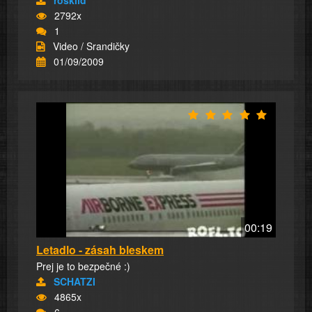
roskild
2792x
1
Video / Srandičky
01/09/2009
00:19
Letadlo - zásah bleskem
Prej je to bezpečné :)
SCHATZI
4865x
6