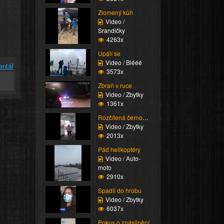
e
Zlomený kůň
Video /
Srandičky
4263x
Upálí se
Video / Blééé
entář
3573x
Zbraň v ruce
Video / Zbytky
1361x
Rozčílená černoška
Video / Zbytky
2013x
Pád helikoptéry
Video / Auto-
moto
2910x
Spadli do hrobu
Video / Zbytky
6037x
Pokus o znásilnění