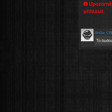
Upozorněn
přihlásit.
GinGer_CZ
To budou