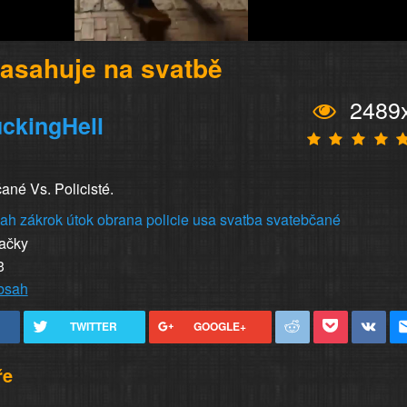
zasahuje na svatbě
2489
ckingHell
ané Vs. Policisté.
sah
zákrok
útok
obrana
policie
usa
svatba
svatebčané
vačky
3
obsah
TWITTER
GOOGLE+
ře