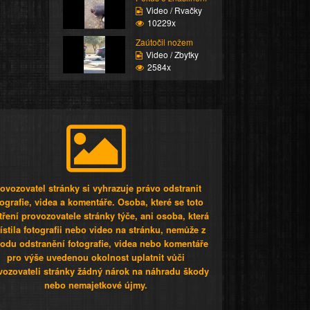
Video / Rvačky
10229x
Zaútočil nožem
Video / Zbytky
2584x
ovozovatel stránky si vyhrazuje právo odstranit
tografie, videa a komentáře. Osoba, které se toto
tření provozovatele stránky týče, ani osoba, která
stila fotografii nebo video na stránku, nemůže z
odu odstranění fotografie, videa nebo komentáře
pro výše uvedenou okolnost uplatnit vůči
vozovateli stránky žádný nárok na náhradu škody
nebo nemajetkové újmy.