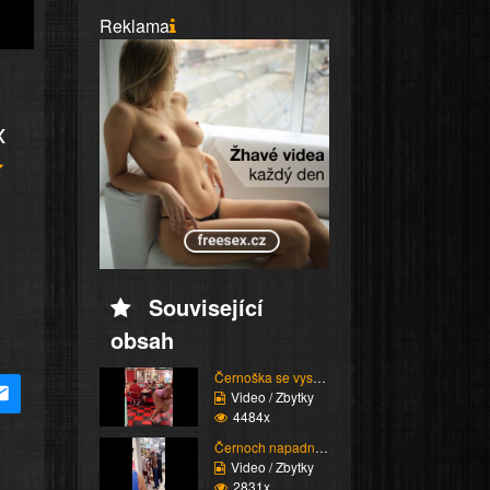
Reklama
x
Související
obsah
Černoška se vysmívá hu...
Video / Zbytky
4484x
Černoch napadne stařen...
Video / Zbytky
2831x