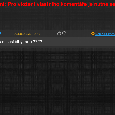
í: Pro vložení vlastního komentáře je nutné s
E
20.09.2023, 12:47
1
Nahlásit kom
 mít asi blbý ráno ????