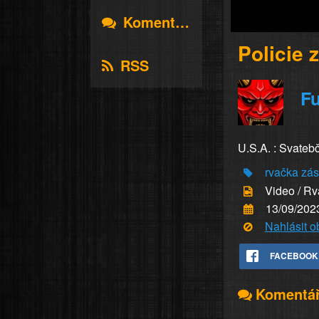
Komentáře
Policie 
RSS
Fu
U.S.A. : Svatebč
rvačka
zá
Video / R
13/09/202
Nahlásit 
FACEBOOK
Komentá