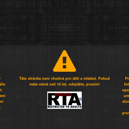
y
Táto stránka není vhodná pro děti a mládež. Pokud
Pr
áře
máte méně než 18 let, odejděte, prosím!
fo
t.
opa
šení
umí
ní
dův
.
pro