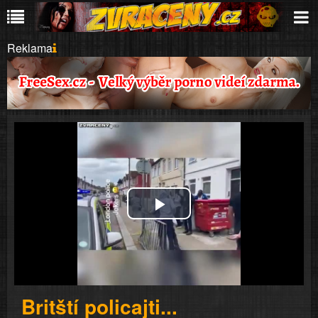
Reklama
Play
Video
Britští policajti...