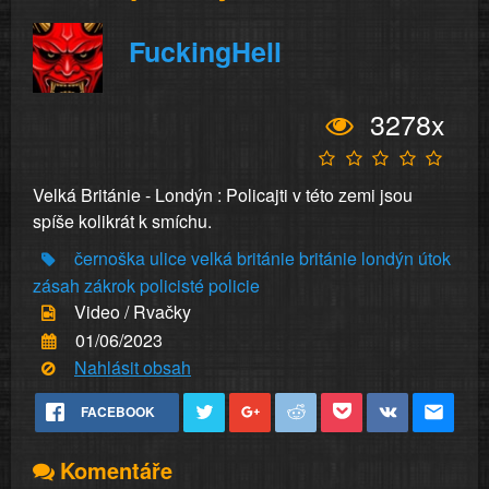
FuckingHell
3278x
Velká Británie - Londýn : Policajti v této zemi jsou
spíše kolikrát k smíchu.
černoška
ulice
velká británie
británie
londýn
útok
zásah
zákrok
policisté
policie
Video / Rvačky
01/06/2023
Nahlásit obsah
FACEBOOK
Komentáře