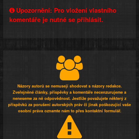
Upozornění: Pro vložení vlastního
komentáře je nutné se přihlásit.
Názory autorů se nemusejí shodovat s názory redakce.
Zveřejněné články, příspěvky a komentáře necenzurujeme a
neneseme za ně odpovědnost. Jestliže považujete některý z
příspěvků za porušení autorských práv či jinak poškozující vaše
osobní práva oznamte nám to přes kontaktní formulář.