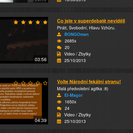
Co jste v superdebatě neviděli
Piráti, Svobodní, Hlavu Vzhůru.
BONGOman
2685x
20
Video / Zbytky
03:56
25/10/2013
Volte Národní fekální stranu!
Malá předvolební agitka :8)
El-Magor
1650x
24
Video / Zbytky
04:39
25/10/2013