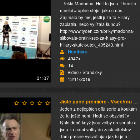
...řekla Madonna. Holt to jsou ti herci a
umělci = úplně stejní jako u nás.
Zajímalo by mě, jestli jí za to Hillary
zaplatila, nebo vylízala kundu?
http://www.tyden.cz/rubriky/madonna-
slibovala-oralni-sex-za-hlasy-pro-
hillary-skutek-utek_405243.html
Hundass
4947x
14
Video / Srandičky
01:07
13/11/2016
Jistě pane premiére - Všechnu moc lidu
Jeden z nejlepších dílů serie a koukám
že tu ještě není. Hodí se obzvlášť v
týhle době když jsou volby do senátu a
jsou za námi volby do zastupitelstev.
Tam přesně vysvětlujou jak to je a i