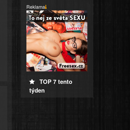
Reklama
TOP 7 tento
týden