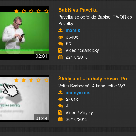
Babiš vs Pavelka
Pavelka se opřel do Babiše, TV-OR do
Pavelky.
montik
3640x
53
Video / Srandičky
02:31
22/10/2013
Štíhlý stát = bohatý občan. Program Svobodnýc...
Volím Svobodné. A koho volíte Vy?
anonymous
2461x
41
Video / Zbytky
01:44
20/10/2013