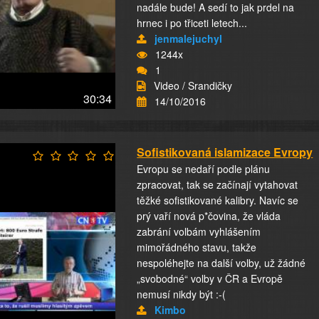
nadále bude! A sedí to jak prdel na
hrnec i po třiceti letech...
jenmalejuchyl
1244x
1
Video / Srandičky
30:34
14/10/2016
Sofistikovaná islamizace Evropy
Evropu se nedaří podle plánu
zpracovat, tak se začínají vytahovat
těžké sofistikované kalibry. Navíc se
prý vaří nová p*čovina, že vláda
zabrání volbám vyhlášením
mimořádného stavu, takže
nespoléhejte na další volby, už žádné
„svobodné“ volby v ČR a Evropě
nemusí nikdy být :-(
Kimbo