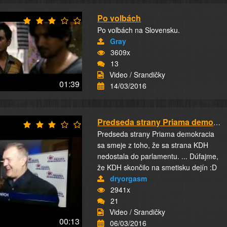
Po volbách
Po volbách na Slovensku.
Gray
3609x
13
Video / Srandičky
01:39
14/03/2016
Predseda strany Priama demokracia
Predseda strany Priama demokracia
sa smeje z toho, že sa strana KDH
nedostala do parlamentu. ... Dúfajme,
že KDH skončilo na smetisku dejín :D
dryorgasm
2941x
21
Video / Srandičky
00:13
06/03/2016