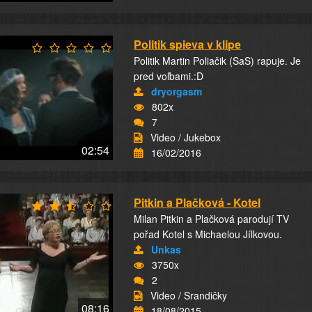
Politik spieva v klipe
Politik Martin Poliačik (SaS) rapuje. Je
pred voľbami.:D
dryorgasm
802x
7
Video / Jukebox
02:54
16/02/2016
Pitkin a Plačková - Kotel
Milan Pitkin a Plačková parodují TV
pořad Kotel s Michaelou Jílkovou.
Unkas
3750x
2
Video / Srandičky
08:16
18/08/2015