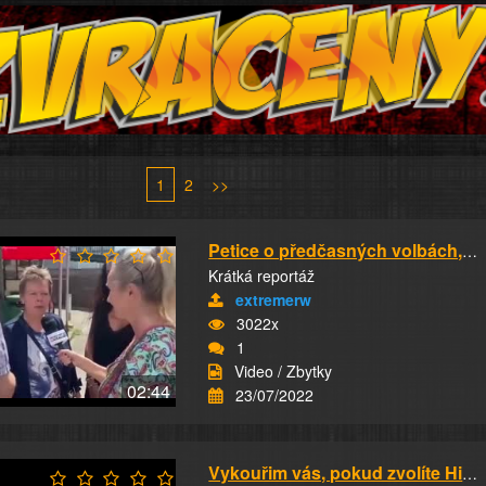
1
2
>>
Petice o předčasných volbách, Slovensko
Krátká reportáž
extremerw
3022x
1
Video / Zbytky
02:44
23/07/2022
Vykouřim vás, pokud zvolíte Hillary