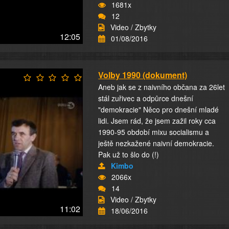
1681x
12
Video / Zbytky
12:05
01/08/2016
Volby 1990 (dokument)
Aneb jak se z naivního občana za 26let
stál zuřivec a odpůrce dnešní
"demokracie" Něco pro dnešní mladé
lidi. Jsem rád, že jsem zažil roky cca
1990-95 období mixu socialismu a
ještě nezkažené naivní demokracie.
Pak už to šlo do (!)
Kimbo
2066x
14
Video / Zbytky
11:02
18/06/2016