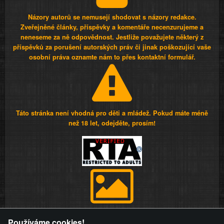
Názory autorů se nemusejí shodovat s názory redakce.
Zveřejněné články, příspěvky a komentáře necenzurujeme a
neneseme za ně odpovědnost. Jestliže považujete některý z
příspěvků za porušení autorských práv či jinak poškozující vaše
osobní práva oznamte nám to přes kontaktní formulář.
Táto stránka není vhodná pro děti a mládež. Pokud máte méně
než 18 let, odejděte, prosím!
Provozovatel stránky si vyhrazuje právo odstranit fotografie,
Používáme cookies!