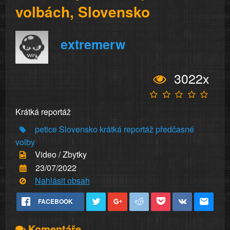
volbách, Slovensko
extremerw
3022x
Krátká reportáž
petice Slovensko
krátká reportáž
předčasné
volby
Video / Zbytky
23/07/2022
Nahlásit obsah
FACEBOOK
Komentáře