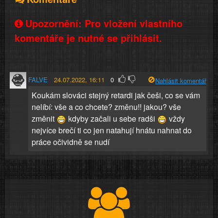
Upozornění: Pro vložení vlastního
komentáře je nutné se přihlásit.
FALVE
24.07.2022, 16:11
0
Nahlásit komentář
Koukám slováci stejný retardi jak češi, co se vám
nelíbí: vše a co chcete? změnu!! jakou? vše
změnit
kdyby začali u sebe radši
vždy
nejvíce brečí ti co jen natahují hnátu nahnat do
práce očividně se nudí