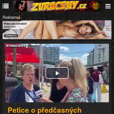
Reklama
Play
Video
Petice o předčasných