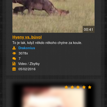
00:41
Hyeny vs. bůvol
To je tak, když někdo někoho chytne za koule.
Drakonius
3078x
7
Video / Zbytky
05/02/2016