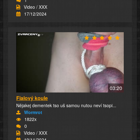
Video / XXX
17/12/2024
03:20
Fialový koule
Nějakej dementek tso uš samou nutou neví tsopi...
Wormrot
1822x
0
Video / XXX
19/11/2024