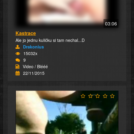
03:06
Kastrace
Ale jo jednu kuličku si tam nechal...D
Drakonius
15032x
9
Video / Blééé
22/11/2015