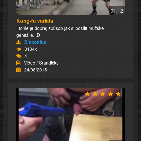
01:12
Kung-fu varlata
I tohle je dobrej způsob jak si posílit mužské
genitálie...D
Drakonius
3134x
4
Video / Srandičky
24/08/2015