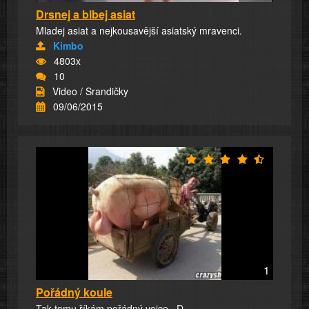
Drsnej a blbej asiat
Mladej asiat a nejkousavější asiatský mravenci.
Kimbo
4803x
10
Video / Srandičky
09/06/2015
1
Pořádný koule
Tak tomu říkám pořádný vejce.. D