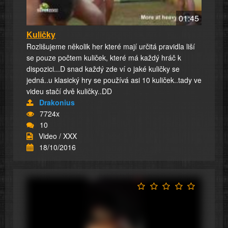
01:45
Kuličky
Rozlišujeme několik her které mají určitá pravidla liší
se pouze počtem kuliček, které má každý hráč k
dispozici...D snad každý zde ví o jaké kuličky se
jedná..u klasický hry se používá asi 10 kuliček..tady ve
videu stačí dvě kuličky..DD
Drakonius
7724x
10
Video / XXX
18/10/2016