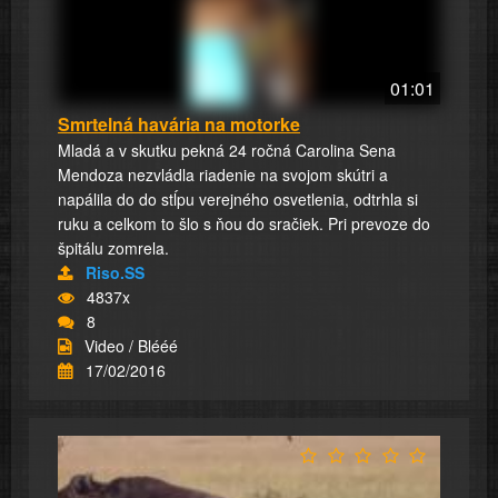
01:01
Smrtelná havária na motorke
Mladá a v skutku pekná 24 ročná Carolina Sena
Mendoza nezvládla riadenie na svojom skútri a
napálila do do stĺpu verejného osvetlenia, odtrhla si
ruku a celkom to šlo s ňou do sračiek. Pri prevoze do
špitálu zomrela.
Riso.SS
4837x
8
Video / Blééé
17/02/2016