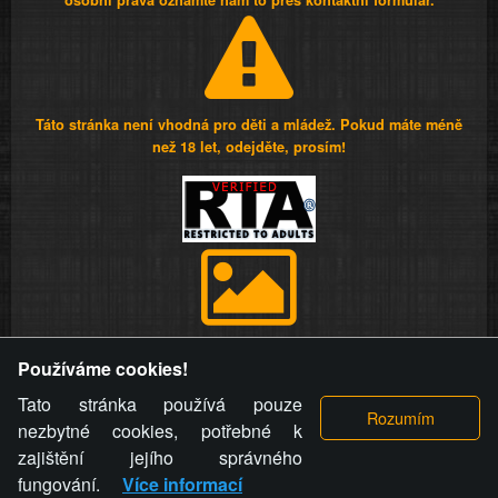
osobní práva oznamte nám to přes kontaktní formulář.
Táto stránka není vhodná pro děti a mládež. Pokud máte méně
než 18 let, odejděte, prosím!
Provozovatel stránky si vyhrazuje právo odstranit fotografie,
Používáme cookies!
videa a komentáře. Osoba, které se toto opatření provozovatele
stránky týče, ani osoba, která umístila fotografii nebo video na
Tato stránka používá pouze
stránku, nemůže z důvodu odstranění fotografie, videa nebo
nezbytné cookies, potřebné k
komentáře pro výše uvedenou okolnost uplatnit vůči
zajištění jejího správného
provozovateli stránky žádný nárok na náhradu škody nebo
fungování.
Více informací
nemajetkové újmy.