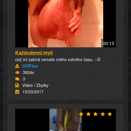
00:13
Každodenní mytí
což mi zabírá nemálo mého volného času. :-D
OOFina
3924x
3
Video / Zbytky
13/03/2017