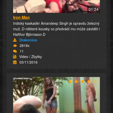
01:24
Iron Man
Indický kaskadér Amandeep Singh je opravdu železný
muž..D některé kousky co předvádí mu může závidět i
Hafthor Björnsson.D
Drakonius
2818x
11
Video / Zbytky
03/11/2016