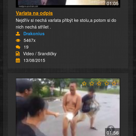
01:05
Varlata na odpis
Nejdřív si nechá varlata přibýt ke stolu,a potom si do
nich nechá střílet .
Drakonius
5467x
19
Video / Srandičky
13/08/2015
01:56