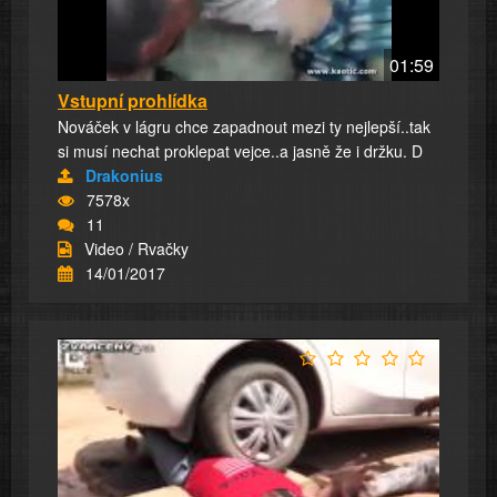
01:59
Vstupní prohlídka
Nováček v lágru chce zapadnout mezi ty nejlepší..tak
si musí nechat proklepat vejce..a jasně že i držku. D
Drakonius
7578x
11
Video / Rvačky
14/01/2017