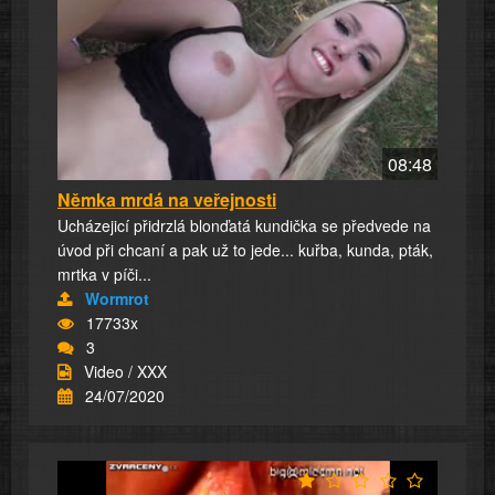
08:48
Němka mrdá na veřejnosti
Ucházejicí přidrzlá blonďatá kundička se předvede na
úvod při chcaní a pak už to jede... kuřba, kunda, pták,
mrtka v píči...
Wormrot
17733x
3
Video / XXX
24/07/2020