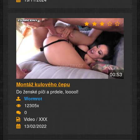
00:53
Montáž kulového čepu
Do ženské píči a prdele, looool!
Wormrot
12305x
0
Video / XXX
13/02/2022