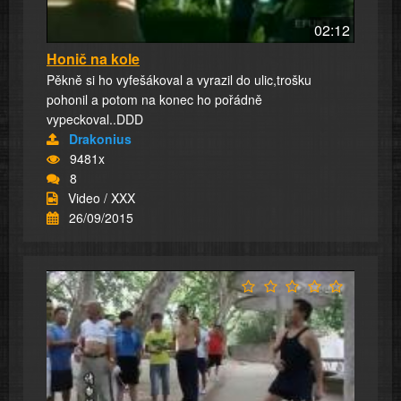
02:12
Honič na kole
Pěkně si ho vyfešákoval a vyrazil do ulic,trošku
pohonil a potom na konec ho pořádně
vypeckoval..DDD
Drakonius
9481x
8
Video / XXX
26/09/2015