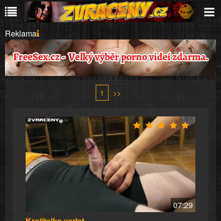
Reklama
1
>>
07:29
Krotitelka varlat