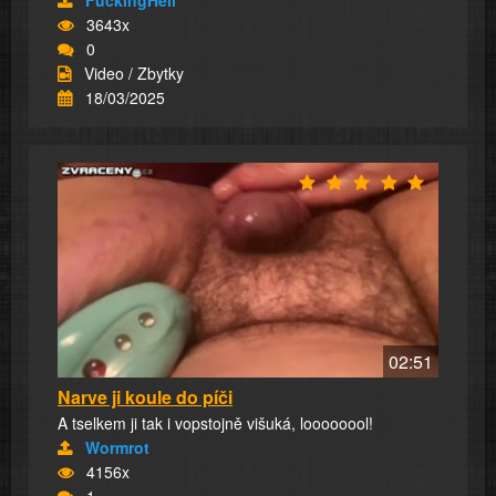
FuckingHell
3643x
0
Video / Zbytky
18/03/2025
02:51
Narve ji koule do píči
A tselkem ji tak i vopstojně višuká, loooooool!
Wormrot
4156x
1