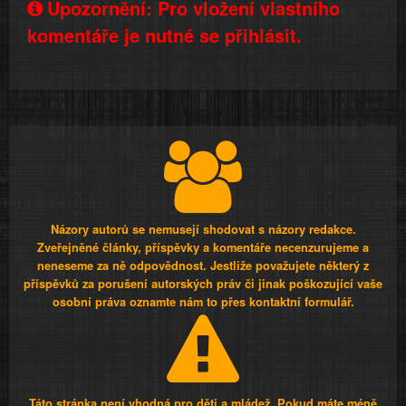
Upozornění: Pro vložení vlastního
komentáře je nutné se přihlásit.
Názory autorů se nemusejí shodovat s názory redakce.
Zveřejněné články, příspěvky a komentáře necenzurujeme a
neneseme za ně odpovědnost. Jestliže považujete některý z
příspěvků za porušení autorských práv či jinak poškozující vaše
osobní práva oznamte nám to přes kontaktní formulář.
Táto stránka není vhodná pro děti a mládež. Pokud máte méně