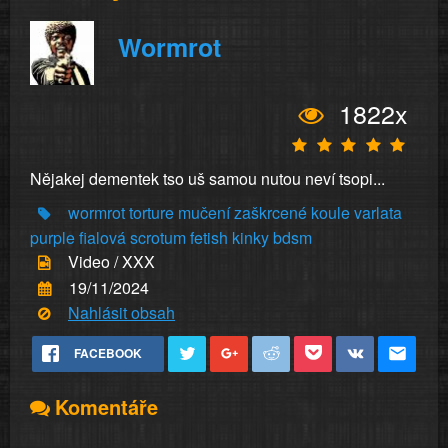
Wormrot
1822x
Nějakej dementek tso uš samou nutou neví tsopi...
wormrot
torture
mučení
zaškrcené
koule
varlata
purple
fialová
scrotum
fetish
kinky
bdsm
Video / XXX
19/11/2024
Nahlásit obsah
FACEBOOK
Komentáře