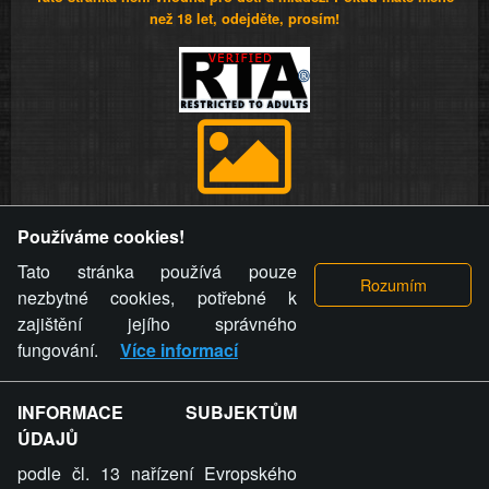
než 18 let, odejděte, prosím!
Provozovatel stránky si vyhrazuje právo odstranit fotografie,
Používáme cookies!
videa a komentáře. Osoba, které se toto opatření provozovatele
stránky týče, ani osoba, která umístila fotografii nebo video na
Tato stránka používá pouze
stránku, nemůže z důvodu odstranění fotografie, videa nebo
nezbytné cookies, potřebné k
komentáře pro výše uvedenou okolnost uplatnit vůči
zajištění jejího správného
provozovateli stránky žádný nárok na náhradu škody nebo
fungování.
Více informací
nemajetkové újmy.
INFORMACE SUBJEKTŮM
ZVRÁCENÝ.CZ - Svět není zvrácenej. To jen
ÚDAJŮ
ty lidi...
podle čl. 13 nařízení Evropského