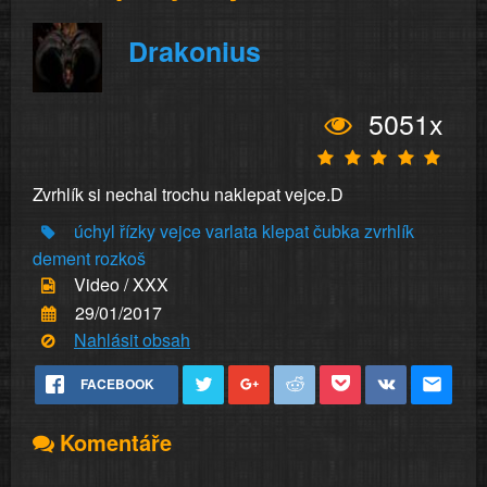
Drakonius
5051x
Zvrhlík si nechal trochu naklepat vejce.D
úchyl
řízky
vejce
varlata
klepat
čubka
zvrhlík
dement
rozkoš
Video / XXX
29/01/2017
Nahlásit obsah
FACEBOOK
Komentáře