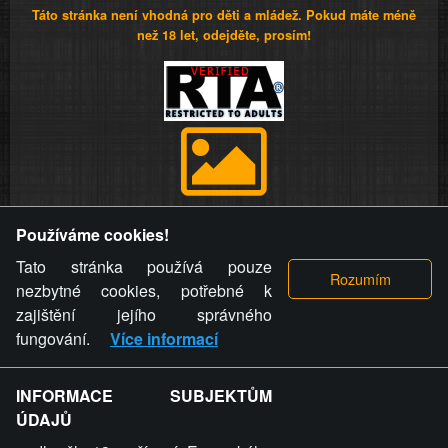
Táto stránka není vhodná pro děti a mládež. Pokud máte méně
než 18 let, odejděte, prosím!
Provozovatel stránky si vyhrazuje právo odstranit fotografie,
Používáme cookies!
videa a komentáře. Osoba, které se toto opatření provozovatele
stránky týče, ani osoba, která umístila fotografii nebo video na
Tato stránka používá pouze
stránku, nemůže z důvodu odstranění fotografie, videa nebo
nezbytné cookies, potřebné k
komentáře pro výše uvedenou okolnost uplatnit vůči
zajištění jejího správného
provozovateli stránky žádný nárok na náhradu škody nebo
fungování.
Více informací
nemajetkové újmy.
INFORMACE SUBJEKTŮM
ZVRÁCENÝ.CZ - Svět není zvrácenej. To jen
ÚDAJŮ
ty lidi...