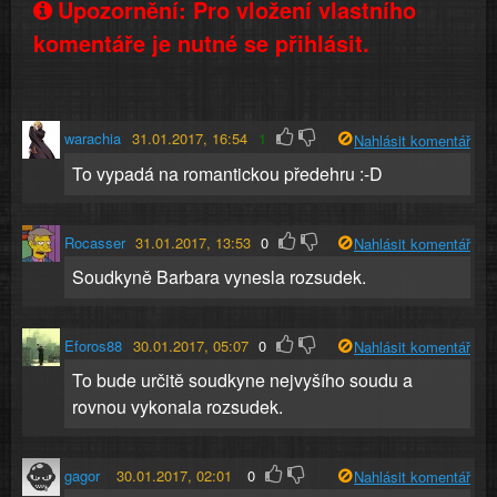
Upozornění: Pro vložení vlastního
komentáře je nutné se přihlásit.
warachia
31.01.2017, 16:54
1
Nahlásit komentář
To vypadá na romantickou předehru :-D
Rocasser
31.01.2017, 13:53
0
Nahlásit komentář
Soudkyně Barbara vynesla rozsudek.
Eforos88
30.01.2017, 05:07
0
Nahlásit komentář
To bude určitě soudkyne nejvyšího soudu a
rovnou vykonala rozsudek.
gagor
30.01.2017, 02:01
0
Nahlásit komentář