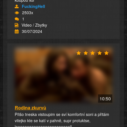
FuckingHell
2503x
1
Video / Zbytky
30/07/2024
10:50
Rodina zkurvů
Pítšo tneska vistoupim se sví komfortní soni a přitám
vitejko kte se katí v pahně, supr protuktse,
looooooooooooooooooooooool!