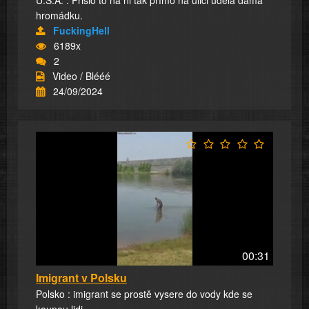
U.S.A. : Přišlo to na ni tak přímo na ulici udělá dáma
hromádku.
FuckingHell
6189x
2
Video / Blééé
24/09/2024
00:31
Imigrant v Polsku
Polsko : imigrant se prostě vysere do vody kde se
koupou lidi