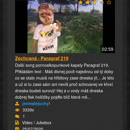
02:59
Zechcaná - Paragraf 219
Další song pornoalkopunkové kapely Paragraf 219.
Přikládám text - Máš divnej pocit najednou od tý doby
co se stalo musíš na hřbitovy zase dneska jít... Je léto
a už si tu zase sám ani nevíš proč schovanej ve křoví
dneska budeš surový! Hej a u vody máš dneska
dobrej flek holčičky pojďte blíž která mě...
jenmalejuchyl
3339x
1
Video / Jukebox
25/07/2020