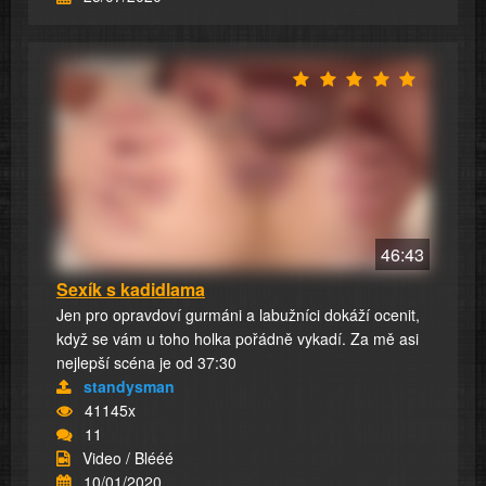
46:43
Sexík s kadidlama
Jen pro opravdoví gurmáni a labužníci dokáží ocenit,
když se vám u toho holka pořádně vykadí. Za mě asi
nejlepší scéna je od 37:30
standysman
41145x
11
Video / Blééé
10/01/2020