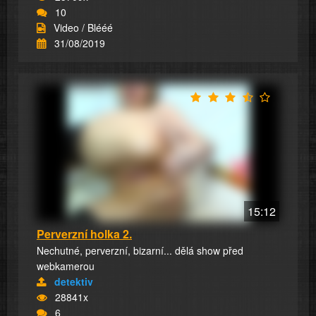
10
Video / Blééé
31/08/2019
15:12
Perverzní holka 2.
Nechutné, perverzní, bizarní... dělá show před
webkamerou
detektiv
28841x
6