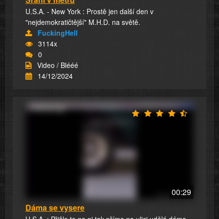
U.S.A. - New York : Prostě jen další den v
"nejdemokratičtější" M.H.D. na světě.
FuckingHell
3114x
0
Video / Blééé
14/12/2024
00:29
Dáma se vysere