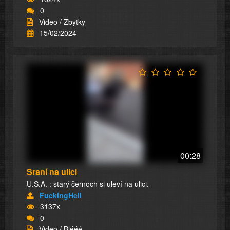
0
Video / Zbytky
15/02/2024
00:28
Sraní na ulici
U.S.A. : starý černoch si uleví na ulici.
FuckingHell
3137x
0
Video / Blééé