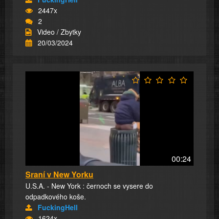
2447x
2
Video / Zbytky
20/03/2024
00:24
Sraní v New Yorku
U.S.A. - New York : černoch se vysere do
odpadkového koše.
FuckingHell
1624x