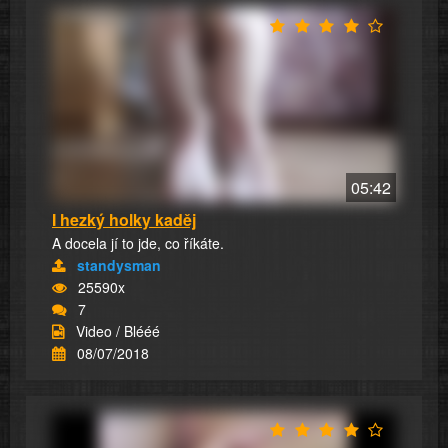
05:42
I hezký holky kaděj
A docela jí to jde, co říkáte.
standysman
25590x
7
Video / Blééé
08/07/2018