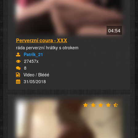
04:54
Perverzní coura - XXX
ráda perverzní hrátky s otrokem
Patrik_21
27457x
8
Video / Blééé
31/05/2018