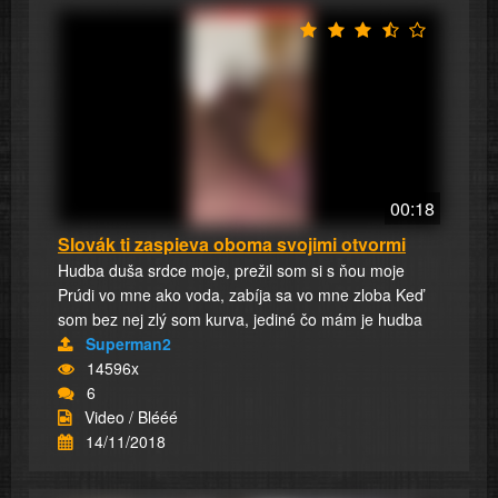
00:18
Slovák ti zaspieva oboma svojimi otvormi
Hudba duša srdce moje, prežil som si s ňou moje
Prúdi vo mne ako voda, zabíja sa vo mne zloba Keď
som bez nej zlý som kurva, jediné čo mám je hudba
Superman2
14596x
6
Video / Blééé
14/11/2018