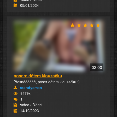
05/01/2024
02:00
posere dětem klouzačku
Přesněěěěěě, poser dětem klouzačku :)
standysman
9479x
1
Video / Blééé
14/10/2023