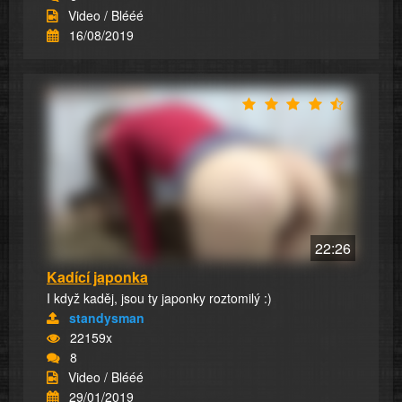
Video / Blééé
16/08/2019
22:26
Kadící japonka
I když kaděj, jsou ty japonky roztomilý :)
standysman
22159x
8
Video / Blééé
29/01/2019