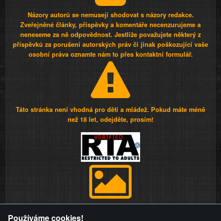
Názory autorů se nemusejí shodovat s názory redakce.
Zveřejněné články, příspěvky a komentáře necenzurujeme a
neneseme za ně odpovědnost. Jestliže považujete některý z
příspěvků za porušení autorských práv či jinak poškozující vaše
osobní práva oznamte nám to přes kontaktní formulář.
Táto stránka není vhodná pro děti a mládež. Pokud máte méně
než 18 let, odejděte, prosím!
Provozovatel stránky si vyhrazuje právo odstranit fotografie,
Používáme cookies!
videa a komentáře. Osoba, které se toto opatření provozovatele