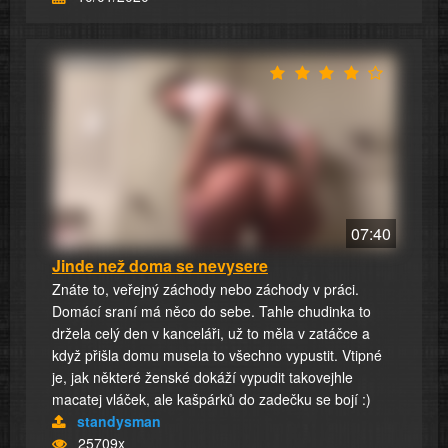
07:40
Jinde než doma se nevysere
Znáte to, veřejný záchody nebo záchody v práci.
Domácí sraní má něco do sebe. Tahle chudinka to
držela celý den v kanceláři, už to měla v zatáčce a
když přišla domu musela to všechno vypustit. Vtipné
je, jak některé ženské dokáží vypudit takovejhle
macatej vláček, ale kašpárků do zadečku se bojí :)
standysman
25709x