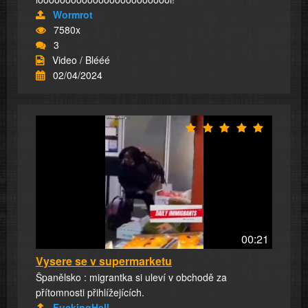
Wormrot
7580x
3
Video / Blééé
02/04/2024
00:21
Vysere se v supermarketu
Španělsko : migrantka si uleví v obchodě za
přítomnosti přihlížejících.
FuckingHell