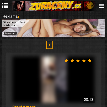
Reklama
1
>>
00:18
Sraní v metru