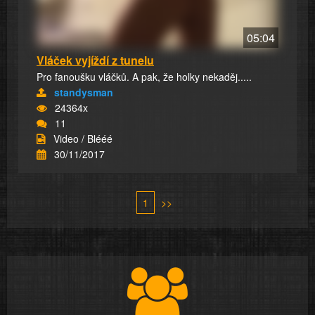
05:04
Vláček vyjíždí z tunelu
Pro fanoušku vláčků. A pak, že holky nekaděj.....
standysman
24364x
11
Video / Blééé
30/11/2017
1
>>