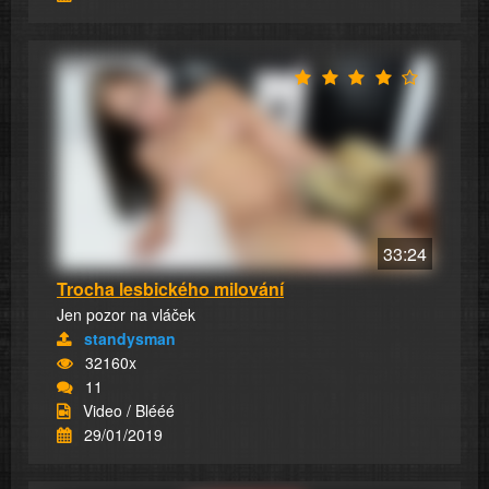
33:24
Trocha lesbického milování
Jen pozor na vláček
standysman
32160x
11
Video / Blééé
29/01/2019