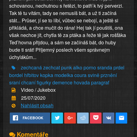
schovanou, nechutnou s řetězi, to patří k tvý perverzi.
Tak tě tu vítám, tady se nemusíš bát, a už ti začíná
stát... Průser, jí se to líbí, vůbec se nebojí, a ještě si
přikládá, a chce mučit do rána! Hej tak jí pouštíš, ona
však nechce jít, chytla tě za ptáka a řeže tě jak rošťáka
Teď hovna přijdou, a sám se začínáš bát, do huby
bude ti srát! Příjemný poslech všem správnejm
úchylákům...
zechcaná
zechcat
punk
alko
porno
sranda
prdel
bordel
hřbitov
kopka
modelka
coura
svině
prznění
sraní
chcaní
figurky
demence
hovada
paragraf
Video / Jukebox
25/07/2020
Nahlásit obsah
FACEBOOK
Komentáře