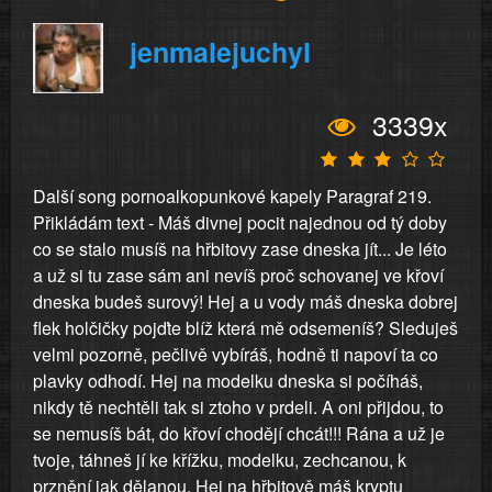
jenmalejuchyl
3339x
Další song pornoalkopunkové kapely Paragraf 219.
Přikládám text - Máš divnej pocit najednou od tý doby
co se stalo musíš na hřbitovy zase dneska jít... Je léto
a už si tu zase sám ani nevíš proč schovanej ve křoví
dneska budeš surový! Hej a u vody máš dneska dobrej
flek holčičky pojďte blíž která mě odsemeníš? Sleduješ
velmi pozorně, pečlivě vybíráš, hodně ti napoví ta co
plavky odhodí. Hej na modelku dneska si počíháš,
nikdy tě nechtěli tak si ztoho v prdeli. A oni přijdou, to
se nemusíš bát, do křoví chodějí chcát!!! Rána a už je
tvoje, táhneš jí ke křížku, modelku, zechcanou, k
prznění jak dělanou. Hej na hřbitově máš kryptu