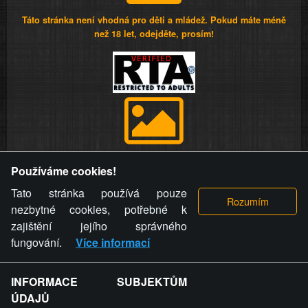
Táto stránka není vhodná pro děti a mládež. Pokud máte méně
než 18 let, odejděte, prosím!
Provozovatel stránky si vyhrazuje právo odstranit fotografie,
Používáme cookies!
videa a komentáře. Osoba, které se toto opatření provozovatele
stránky týče, ani osoba, která umístila fotografii nebo video na
Tato stránka používá pouze
stránku, nemůže z důvodu odstranění fotografie, videa nebo
nezbytné cookies, potřebné k
komentáře pro výše uvedenou okolnost uplatnit vůči
zajištění jejího správného
provozovateli stránky žádný nárok na náhradu škody nebo
fungování.
Více informací
nemajetkové újmy.
INFORMACE SUBJEKTŮM
ZVRÁCENÝ.CZ - Svět není zvrácenej. To jen
ÚDAJŮ