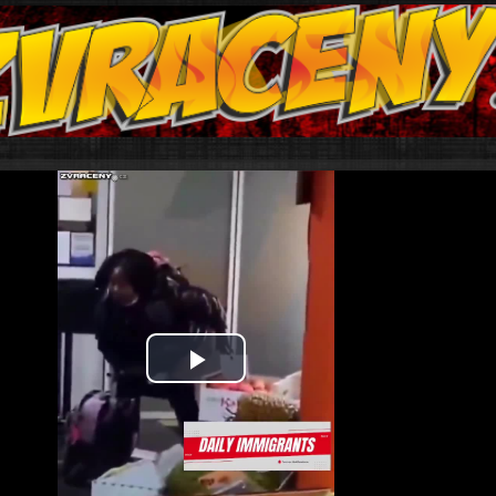
Play
Video