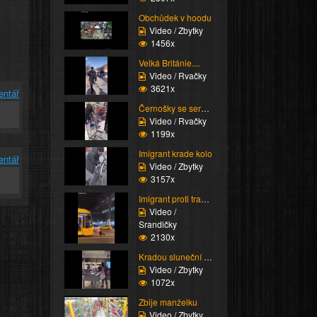
e
Obchůdek v hoodu
Video / Zbytky
1456x
Velká Británie....
Video / Rvačky
3621x
entář
Černošky se servou
Video / Rvačky
1199x
Imigrant krade kolo
entář
Video / Zbytky
3157x
Imigrant proti tramvaj...
Video /
Srandičky
2130x
Kradou sluneční brýle
Video / Zbytky
1072x
Zbije manželku
Video / Zbytky