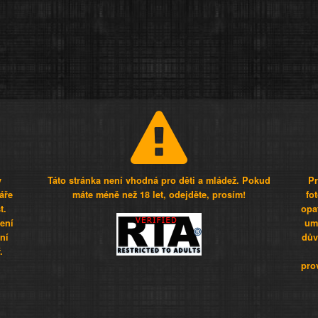
y
Táto stránka není vhodná pro děti a mládež. Pokud
Pr
áře
máte méně než 18 let, odejděte, prosím!
fo
t.
opa
šení
umí
ní
dův
.
pro