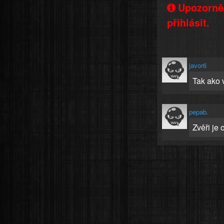
Upozorněn
přihlásit.
javor6
Tak ako 
pepab.
Zvěři je 