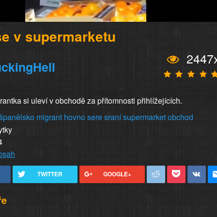
se v supermarketu
2447
ckingHell
antka si uleví v obchodě za přítomnosti přihlížejících.
španělsko
migrant
hovno
sere
sraní
supermarket
obchod
ytky
4
obsah
TWITTER
GOOGLE+
ře