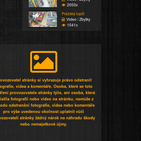
2053x
Pražský lupič
Video / Zbytky
1541x
ovozovatel stránky si vyhrazuje právo odstranit
tografie, videa a komentáře. Osoba, které se toto
tření provozovatele stránky týče, ani osoba, která
stila fotografii nebo video na stránku, nemůže z
odu odstranění fotografie, videa nebo komentáře
pro výše uvedenou okolnost uplatnit vůči
vozovateli stránky žádný nárok na náhradu škody
nebo nemajetkové újmy.