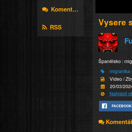
Komentáře
Vysere 
RSS
Fu
Španělsko : migr
migrantka
Video / Zb
20/03/202
Nahlásit 
FACEBOOK
Komentá