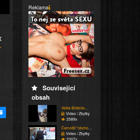
Reklama
x
Související
obsah
Velká Británie...
Video / Zbytky
2589x
Černoští "obchodníci"
Video / Zbytky
2307x