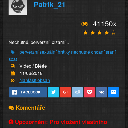
Patrik_21
41150x
Nechutné, perverzní, bizarní...
perverzní sexuální hrátky
nechutné
chcaní
sraní
scat
Video / Blééé
11/06/2018
Nahlásit obsah
FACEBOOK
Komentáře
Upozornění: Pro vložení vlastního