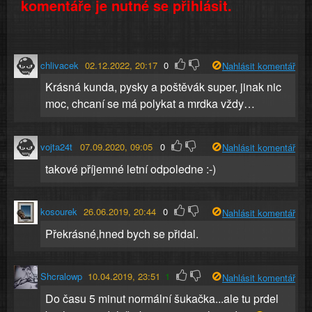
komentáře je nutné se přihlásit.
chlivacek
02.12.2022, 20:17
0
Nahlásit komentář
Krásná kunda, pysky a poštěvák super, jinak nic
moc, chcaní se má polykat a mrdka vždy…
vojta24t
07.09.2020, 09:05
0
Nahlásit komentář
takové příjemné letní odpoledne :-)
kosourek
26.06.2019, 20:44
0
Nahlásit komentář
Překrásné,hned bych se přidal.
Shcralowp
10.04.2019, 23:51
1
Nahlásit komentář
Do času 5 minut normální šukačka...ale tu prdel