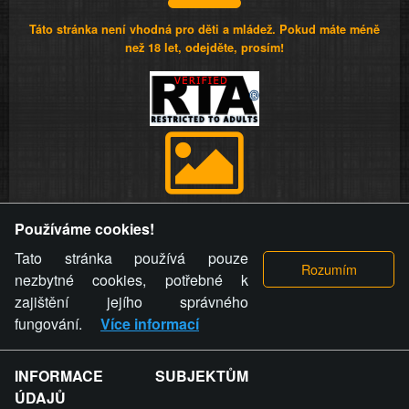
Táto stránka není vhodná pro děti a mládež. Pokud máte méně
než 18 let, odejděte, prosím!
Provozovatel stránky si vyhrazuje právo odstranit fotografie,
Používáme cookies!
videa a komentáře. Osoba, které se toto opatření provozovatele
stránky týče, ani osoba, která umístila fotografii nebo video na
Tato stránka používá pouze
stránku, nemůže z důvodu odstranění fotografie, videa nebo
nezbytné cookies, potřebné k
komentáře pro výše uvedenou okolnost uplatnit vůči
zajištění jejího správného
provozovateli stránky žádný nárok na náhradu škody nebo
fungování.
Více informací
nemajetkové újmy.
INFORMACE SUBJEKTŮM
ZVRÁCENÝ.CZ - Svět není zvrácenej. To jen
ÚDAJŮ