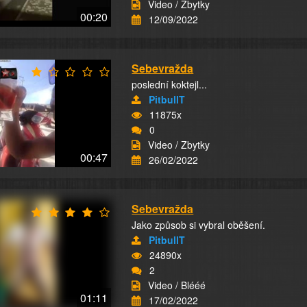
Video / Zbytky
00:20
12/09/2022
Sebevražda
poslední koktejl...
PitbullT
11875x
0
Video / Zbytky
00:47
26/02/2022
Sebevražda
Jako způsob si vybral oběšení.
PitbullT
24890x
2
Video / Blééé
01:11
17/02/2022