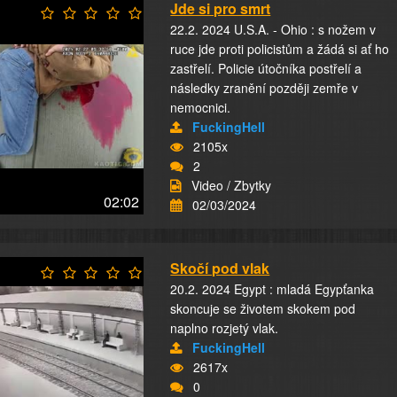
Jde si pro smrt
22.2. 2024 U.S.A. - Ohio : s nožem v
ruce jde proti policistům a žádá si ať ho
zastřelí. Policie útočníka postřelí a
následky zranění později zemře v
nemocnici.
FuckingHell
2105x
2
Video / Zbytky
02:02
02/03/2024
Skočí pod vlak
20.2. 2024 Egypt : mladá Egypťanka
skoncuje se životem skokem pod
naplno rozjetý vlak.
FuckingHell
2617x
0