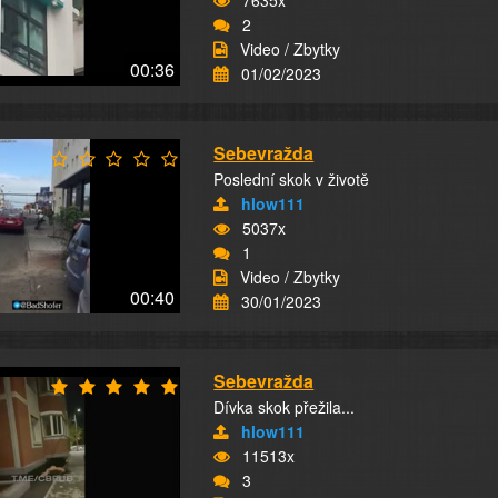
7635x
2
Video / Zbytky
00:36
01/02/2023
Sebevražda
Poslední skok v životě
hlow111
5037x
1
Video / Zbytky
00:40
30/01/2023
Sebevražda
Dívka skok přežila...
hlow111
11513x
3