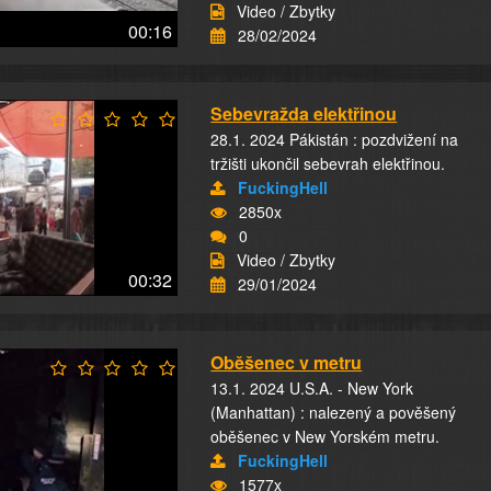
Video / Zbytky
00:16
28/02/2024
Sebevražda elektřinou
28.1. 2024 Pákistán : pozdvižení na
tržišti ukončil sebevrah elektřinou.
FuckingHell
2850x
0
Video / Zbytky
00:32
29/01/2024
Oběšenec v metru
13.1. 2024 U.S.A. - New York
(Manhattan) : nalezený a pověšený
oběšenec v New Yorském metru.
FuckingHell
1577x