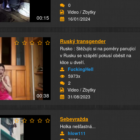
0
Video / Zbytky
00:15
16/01/2024
Ruský transgender
Rusko : Stěžujíc si na poměry panující
v Rusku se vzápětí pokusí oběsit na
klice u dveří.
FuckingHell
5973x
2
Video / Zbytky
00:38
31/08/2023
Sebevražda
Holka nešťastná...
hlow111