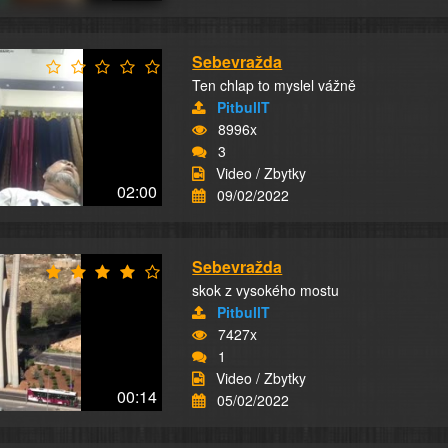
Sebevražda
Ten chlap to myslel vážně
PitbullT
8996x
3
Video / Zbytky
02:00
09/02/2022
Sebevražda
skok z vysokého mostu
PitbullT
7427x
1
Video / Zbytky
00:14
05/02/2022