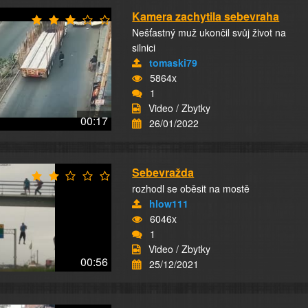
Kamera zachytila sebevraha
Nešťastný muž ukončil svůj život na
silnici
tomaski79
5864x
1
Video / Zbytky
00:17
26/01/2022
Sebevražda
rozhodl se oběsit na mostě
hlow111
6046x
1
Video / Zbytky
00:56
25/12/2021