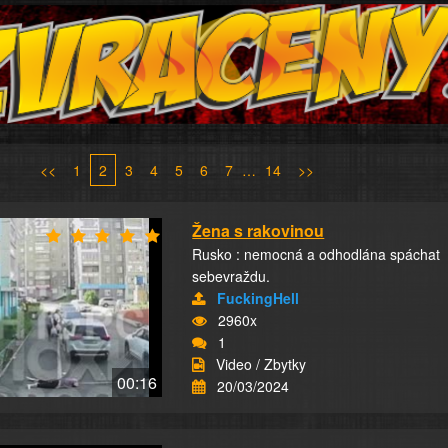
<<
1
2
3
4
5
6
7
…
14
>>
Žena s rakovinou
Rusko : nemocná a odhodlána spáchat
sebevraždu.
FuckingHell
2960x
1
Video / Zbytky
00:16
20/03/2024