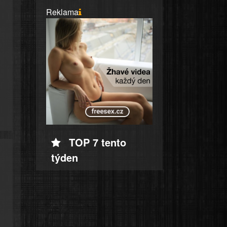
Reklama
TOP 7 tento
týden