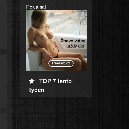
Reklama
TOP 7 tento
týden