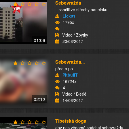
Sebevražda
...skočili ze střechy paneláku
Lick01
1795x
1
Video / Zbytky
01:06
20/08/2017
Sebevražda...
před a po...
PitbullT
16724x
4
Video / Blééé
02:12
14/06/2017
Tibetská doga
aby pes vědomě spáchal sebevraždu,