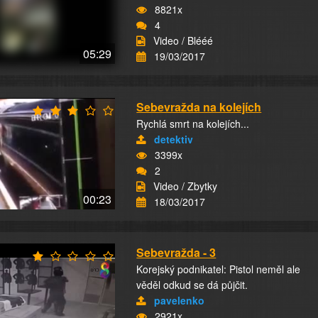
8821x
4
Video / Blééé
05:29
19/03/2017
Sebevražda na kolejích
Rychlá smrt na kolejích...
detektiv
3399x
2
Video / Zbytky
00:23
18/03/2017
Sebevražda - 3
Korejský podnikatel: Pistol neměl ale
věděl odkud se dá půjčit.
pavelenko
2921x