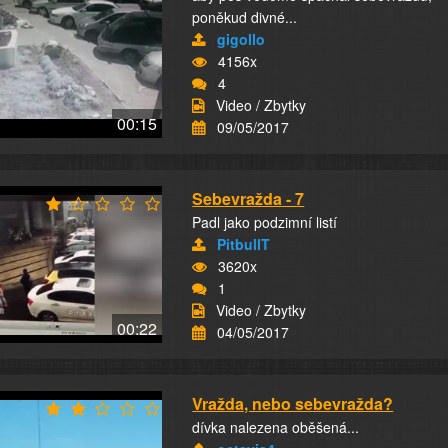
poněkud divné...
gigollo
4156x
4
Video / Zbytky
00:15
09/05/2017
Sebevražda - 7
Padl jako podzimní listí
PitbullT
3620x
1
Video / Zbytky
00:22
04/05/2017
Vražda, nebo sebevražda?
dívka nalezena oběšená...