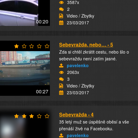
3587x
2
Video / Zbytky
00:20
23/03/2017
Sebevražda, nebo… - 5
Zda si chtěl zkrátit cestu, nebo šlo o
sebevraždu není zatím jasné.
pavelenko
2063x
3
Video / Zbytky
00:27
23/03/2017
Sebevražda - 4
35 letý muž se úspěšně oběsí a vše
přenáší živě na Facebooku.
pavelenko