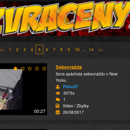
<<
1
2
3
4
5
6
7
8
9
10
…
14
>>
Sebevražda
žena spáchala sebevraždu v New
Yorku
PitbullT
3075x
1
Video / Zbytky
00:27
26/08/2017