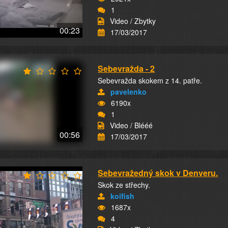
1
Video / Zbytky
00:23
17/03/2017
Sebevražda - 2
Sebevražda skokem z 14. patře.
pavelenko
6190x
1
Video / Blééé
00:56
17/03/2017
Sebevražedný skok v Denveru.
Skok ze střechy.
koifish
1687x
4