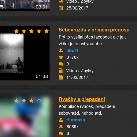
Video / Zbytky
03:01
25/02/2017
Sebevražda v přímém přenosu
Prý to vysílal přes facebook ale jak
vidim je to asi youtube.
tibor1
3778x
9
Video / Zbytky
01:38
11/02/2017
Rvačky a přepadení
Kompilace rvaček, přepadení,
sebevražd, nehod atd.
Hundass
8069x
8