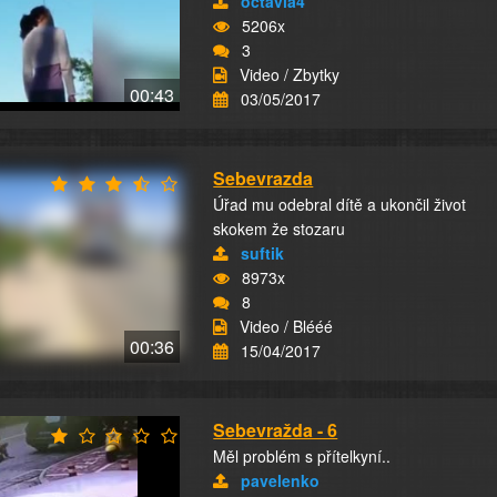
octavia4
5206x
3
Video / Zbytky
00:43
03/05/2017
Sebevrazda
Úřad mu odebral dítě a ukončil život
skokem že stozaru
suftik
8973x
8
Video / Blééé
00:36
15/04/2017
Sebevražda - 6
Měl problém s přítelkyní..
pavelenko