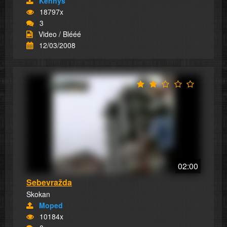
Kennys
18797x
3
Video / Blééé
12/03/2008
02:00
Sebevražda
Skokan
Moped
10184x