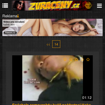
Reklama
<<
14
01:12
Spáchala samovraždu kvôli nešťastnej láske