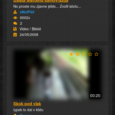
Ďalšia teatrálna samovražda
No proste mu zjavne jeblo... Zvolil istotu...
sNufFk0
6002x
2
Video / Blééé
24/05/2008
00:20
Skok pod vlak
typek to dal v klidu