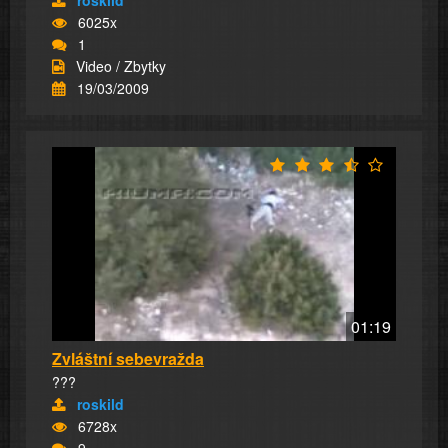
roskild
6025x
1
Video / Zbytky
19/03/2009
01:19
Zvláštní sebevražda
???
roskild
6728x
9