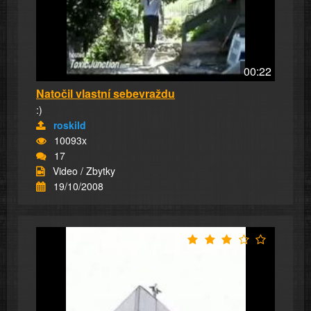
00:22
Natočil vlastní sebevraždu
:)
roskild
10093x
17
Video / Zbytky
19/10/2008