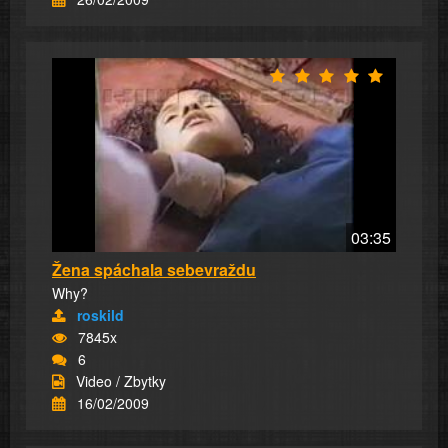
03:35
Žena spáchala sebevraždu
Why?
roskild
7845x
6
Video / Zbytky
16/02/2009