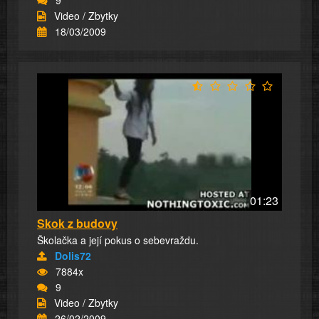
Video / Zbytky
18/03/2009
01:23
Skok z budovy
Školačka a její pokus o sebevraždu.
Dolis72
7884x
9
Video / Zbytky
26/02/2009