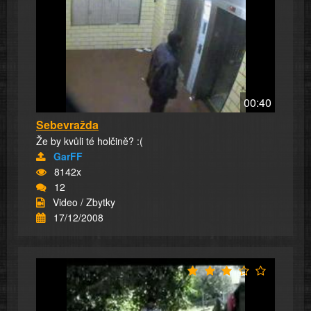
00:40
Sebevražda
Že by kvůli té holčině? :(
GarFF
8142x
12
Video / Zbytky
17/12/2008