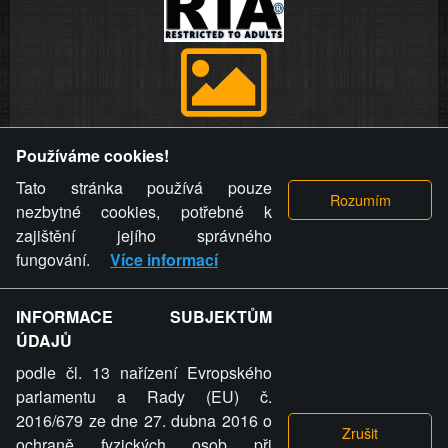
Provozovatel stránky si vyhrazuje právo odstranit fotografie,
Používáme cookies!
videa a komentáře. Osoba, které se toto opatření provozovatele
stránky týče, ani osoba, která umístila fotografii nebo video na
Tato stránka používá pouze
stránku, nemůže z důvodu odstranění fotografie, videa nebo
nezbytné cookies, potřebné k
komentáře pro výše uvedenou okolnost uplatnit vůči
zajištění jejího správného
provozovateli stránky žádný nárok na náhradu škody nebo
fungování.
Více informací
nemajetkové újmy.
INFORMACE SUBJEKTŮM
ZVRÁCENÝ.CZ - Svět není zvrácenej. To jen
ÚDAJŮ
ty lidi...
podle čl. 13 nařízení Evropského
parlamentu a Rady (EU) č.
2016/679 ze dne 27. dubna 2016 o
ochraně fyzických osob při