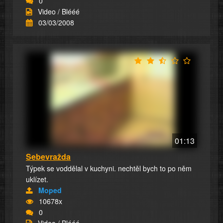
0
Video / Blééé
03/03/2008
01:13
Sebevražda
Týpek se voddělal v kuchyni. nechtěl bych to po něm
uklízet.
Moped
10678x
0