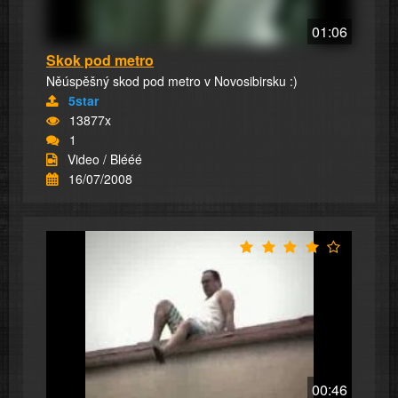
01:06
Skok pod metro
Něúspěšný skod pod metro v Novosibirsku :)
5star
13877x
1
Video / Blééé
16/07/2008
00:46