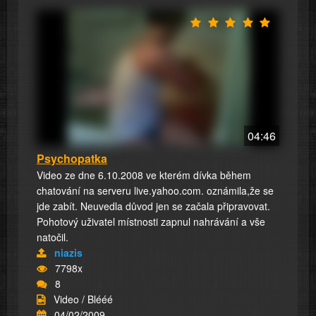
04:46
Psychopatka
Video ze dne 6.10.2008 ve kterém dívka během
chatování na serveru live.yahoo.com. oznámila,že se
jde zabít. Neuvedla důvod jen se začala připravovat.
Pohotový uživatel místnosti zapnul nahrávání a vše
natočil.
niazis
7798x
8
Video / Blééé
04/02/2009