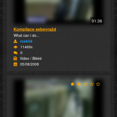
01:36
Kompilace sebevražd
What can i do...
roskild
11469x
0
Video / Blééé
05/08/2008