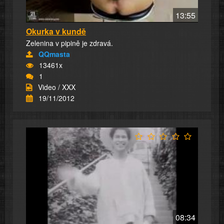
13:55
Okurka v kundě
Zelenina v pipině je zdravá.
QQmasta
13461x
1
Video / XXX
19/11/2012
08:34