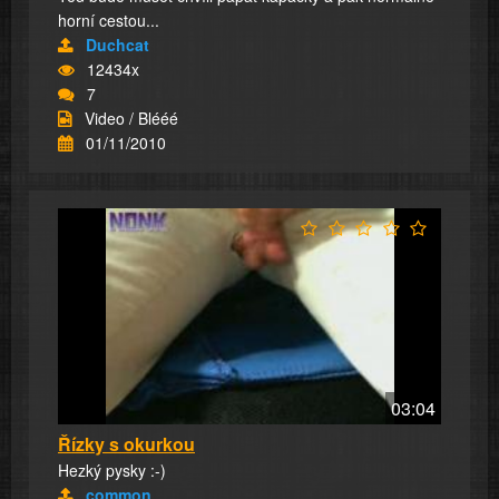
horní cestou...
Duchcat
12434x
7
Video / Blééé
01/11/2010
03:04
Řízky s okurkou
Hezký pysky :-)
common