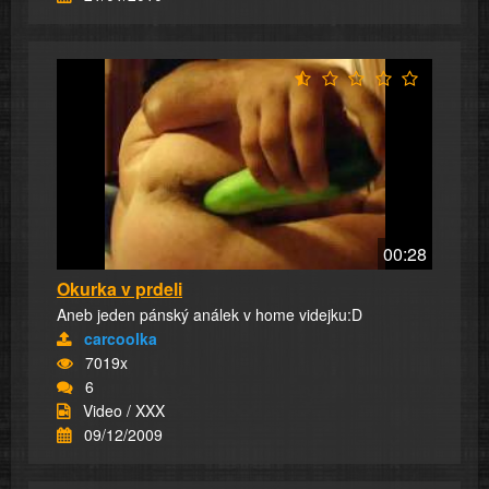
00:28
Okurka v prdeli
Aneb jeden pánský análek v home videjku:D
carcoolka
7019x
6
Video / XXX
09/12/2009