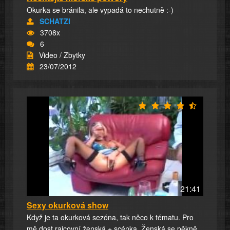
Okurka se bránila, ale vypadá to nechutně :-)
SCHATZI
3708x
6
Video / Zbytky
23/07/2012
21:41
Sexy okurková show
Když je ta okurková sezóna, tak něco k tématu. Pro
mě dost rajcovní ženská + scénka. Ženská se pěkně