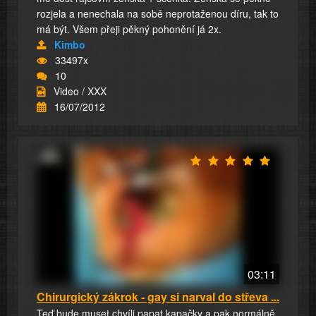
rozjela a nenechala na sobě neprotaženou díru, tak to
má být. Všem přeji pěkný pohonění já 2x.
Kimbo
33497x
10
Video / XXX
16/07/2012
03:11
Chirurgický zákrok - gay si narval do střeva ...
Teď bude muset chvíli papat kapačky a pak normálně