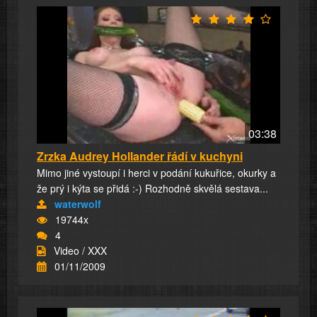
03:38
Zrzka Audrey Hollander řádí v kuchyni
Mimo jiné vystoupí i herci v podání kukuřice, okurky a
že prý i kýta se přidá :-) Rozhodně skvělá sestava...
waterwolf
19744x
4
Video / XXX
01/11/2009