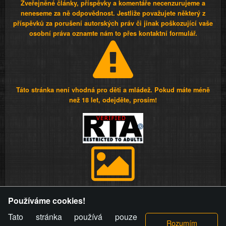
Zveřejněné články, příspěvky a komentáře necenzurujeme a
neneseme za ně odpovědnost. Jestliže považujete některý z
příspěvků za porušení autorských práv či jinak poškozující vaše
osobní práva oznamte nám to přes kontaktní formulář.
Táto stránka není vhodná pro děti a mládež. Pokud máte méně
než 18 let, odejděte, prosím!
Provozovatel stránky si vyhrazuje právo odstranit fotografie,
Používáme cookies!
videa a komentáře. Osoba, které se toto opatření provozovatele
stránky týče, ani osoba, která umístila fotografii nebo video na
Tato stránka používá pouze
stránku, nemůže z důvodu odstranění fotografie, videa nebo