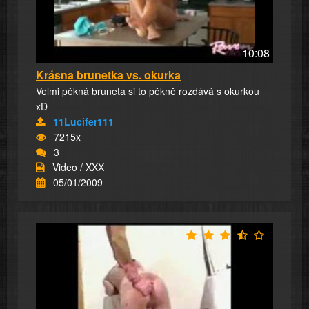
10:08
Krásna brunetka vs. okurka
Velmi pěkná bruneta si to pěkně rozdává s okurkou
xD
11Lucifer111
7215x
3
Video / XXX
05/01/2009