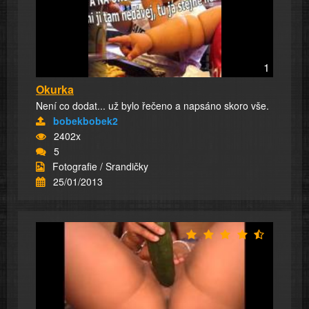
1
Okurka
Není co dodat... už bylo řečeno a napsáno skoro vše.
bobekbobek2
2402x
5
Fotografie / Srandičky
25/01/2013