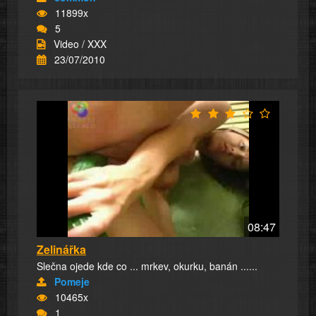
11899x
5
Video / XXX
23/07/2010
08:47
Zelinářka
Slečna ojede kde co ... mrkev, okurku, banán ......
Pomeje
10465x
1