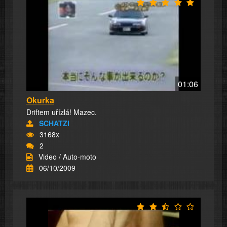
01:06
Okurka
Driftem uřízlá! Mazec.
SCHATZI
3168x
2
Video / Auto-moto
06/10/2009