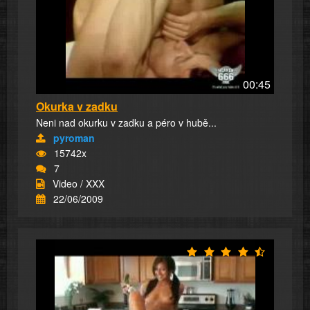
00:45
Okurka v zadku
Neni nad okurku v zadku a péro v hubě...
pyroman
15742x
7
Video / XXX
22/06/2009