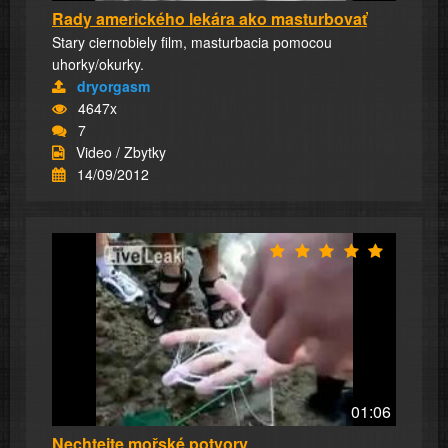
Rady amerického lekára ako masturbovať
Stary ciernobiely film, masturbacia pomocou
uhorky/okurky.
dryorgasm
4647x
7
Video / Zbytky
14/09/2012
01:06
Nechtejte mořské potvory