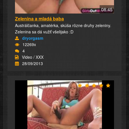
08:45
Zelenina a mladá baba
Austrálčanka, amatérka, skúša rôzne druhy zeleniny.
Zelenina sa dá vužiť všelijako :D
dryorgasm
12269x
4
Video / XXX
28/09/2013