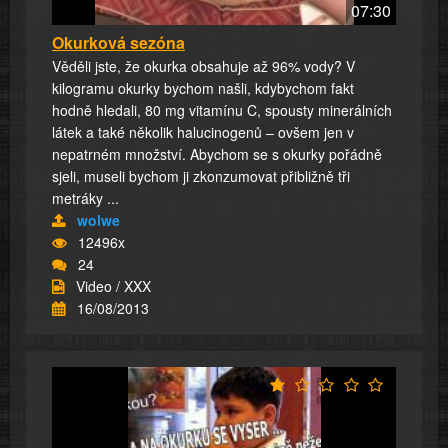
07:30
Okurková sezóna
Věděli jste, že okurka obsahuje až 96% vody? V
kilogramu okurky bychom našli, kdybychom fakt
hodně hledali, 80 mg vitamínu C, spousty minerálních
látek a také několik halucinogenů – ovšem jen v
nepatrném množství. Abychom se s okurky pořádně
sjeli, museli bychom ji zkonzumovat přibližně tři
metráky ...
wolwe
12496x
24
Video / XXX
16/08/2013