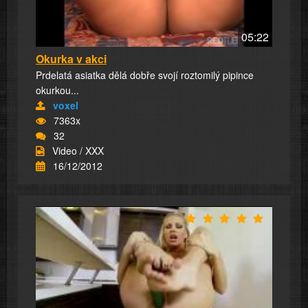
05:22
Okurka v akci
Prdelatá asiatka dělá dobře svojí roztomilý pipince
okurkou...
voxel
7363x
32
Video / XXX
16/12/2012