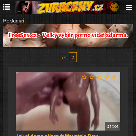
Reklama
<<
2
01:34
Jak si doma připravit Mountain Dew