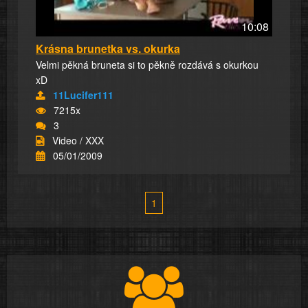
10:08
Krásna brunetka vs. okurka
Velmi pěkná bruneta si to pěkně rozdává s okurkou
xD
11Lucifer111
7215x
3
Video / XXX
05/01/2009
1