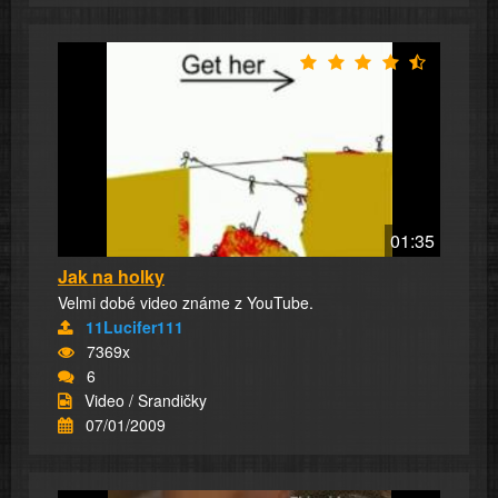
01:35
Jak na holky
Velmi dobé video známe z YouTube.
11Lucifer111
7369x
6
Video / Srandičky
07/01/2009