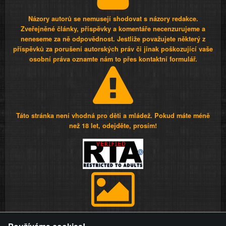
Názory autorů se nemusejí shodovat s názory redakce.
Zveřejněné články, příspěvky a komentáře necenzurujeme a
neneseme za ně odpovědnost. Jestliže považujete některý z
příspěvků za porušení autorských práv či jinak poškozující vaše
osobní práva oznamte nám to přes kontaktní formulář.
Táto stránka není vhodná pro děti a mládež. Pokud máte méně
než 18 let, odejděte, prosím!
Provozovatel stránky si vyhrazuje právo odstranit fotografie,