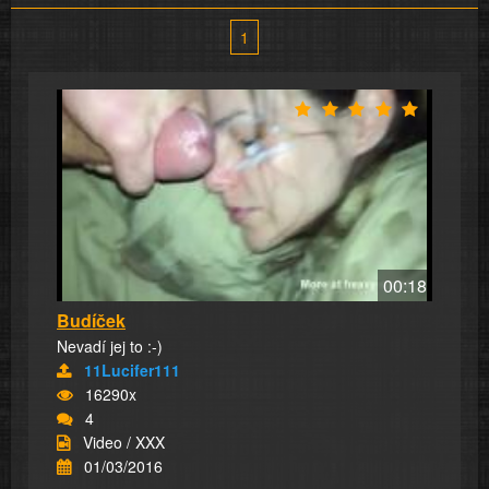
1
00:18
Budíček
Nevadí jej to :-)
11Lucifer111
16290x
4
Video / XXX
01/03/2016