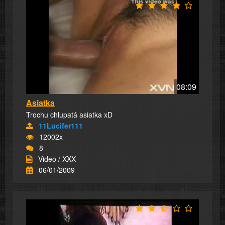
08:09
Asiatka
Trochu chlupatá asiatka xD
11Lucifer111
12002x
8
Video / XXX
06/01/2009