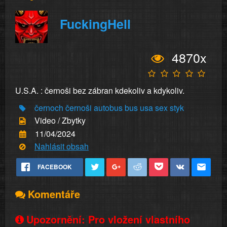
FuckingHell
4870x
U.S.A. : černoši bez zábran kdekoliv a kdykoliv.
černoch
černoši
autobus
bus
usa
sex
styk
Video / Zbytky
11/04/2024
Nahlásit obsah
FACEBOOK
Komentáře
Upozornění: Pro vložení vlastního