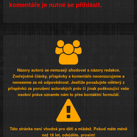
komentáře je nutné se přihlásit.
Názory autorů se nemusejí shodovat s názory redakce.
Zveřejněné články, příspěvky a komentáře necenzurujeme a
neneseme za ně odpovědnost. Jestliže považujete některý z
příspěvků za porušení autorských práv či jinak poškozující vaše
osobní práva oznamte nám to přes kontaktní formulář.
Táto stránka není vhodná pro děti a mládež. Pokud máte méně
než 18 let, odejděte, prosím!