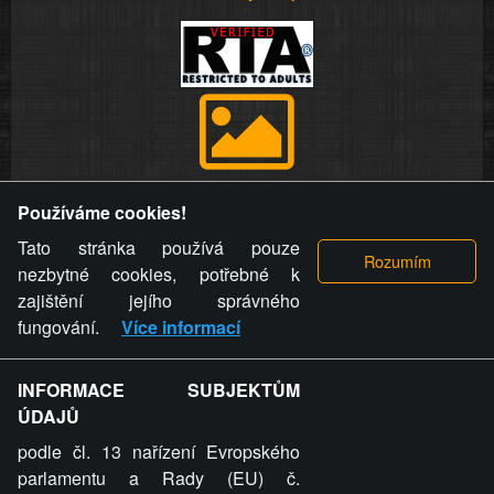
Provozovatel stránky si vyhrazuje právo odstranit fotografie,
Používáme cookies!
videa a komentáře. Osoba, které se toto opatření provozovatele
stránky týče, ani osoba, která umístila fotografii nebo video na
Tato stránka používá pouze
stránku, nemůže z důvodu odstranění fotografie, videa nebo
nezbytné cookies, potřebné k
komentáře pro výše uvedenou okolnost uplatnit vůči
zajištění jejího správného
provozovateli stránky žádný nárok na náhradu škody nebo
fungování.
Více informací
nemajetkové újmy.
INFORMACE SUBJEKTŮM
ZVRÁCENÝ.CZ - Svět není zvrácenej. To jen
ÚDAJŮ
ty lidi...
podle čl. 13 nařízení Evropského
parlamentu a Rady (EU) č.