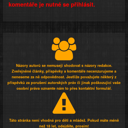
komentáře je nutné se přihlásit.
Názory autorů se nemusejí shodovat s názory redakce.
Zveřejněné články, příspěvky a komentáře necenzurujeme a
neneseme za ně odpovědnost. Jestliže považujete některý z
příspěvků za porušení autorských práv či jinak poškozující vaše
osobní práva oznamte nám to přes kontaktní formulář.
Táto stránka není vhodná pro děti a mládež. Pokud máte méně
než 18 let, odejděte, prosím!