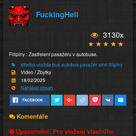
FuckingHell
3130x
Filipíny : Zastřelení pasažéru v autobuse.
střelba
vražda
bus
autobus
pasažér
smrt
filipíny
Video / Zbytky
18/02/2025
Nahlásit obsah
FACEBOOK
Komentáře
Upozornění: Pro vložení vlastního