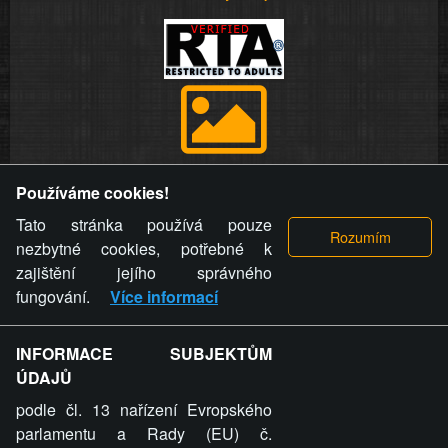
Provozovatel stránky si vyhrazuje právo odstranit fotografie,
Používáme cookies!
videa a komentáře. Osoba, které se toto opatření provozovatele
stránky týče, ani osoba, která umístila fotografii nebo video na
Tato stránka používá pouze
stránku, nemůže z důvodu odstranění fotografie, videa nebo
nezbytné cookies, potřebné k
komentáře pro výše uvedenou okolnost uplatnit vůči
zajištění jejího správného
provozovateli stránky žádný nárok na náhradu škody nebo
fungování.
Více informací
nemajetkové újmy.
INFORMACE SUBJEKTŮM
ZVRÁCENÝ.CZ - Svět není zvrácenej. To jen
ÚDAJŮ
ty lidi...
podle čl. 13 nařízení Evropského
parlamentu a Rady (EU) č.