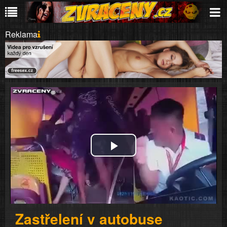
Reklama
Play
Video
Zastřelení v autobuse