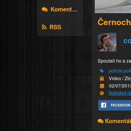
Komentáře
Černoch 
RSS
c
Spoutali ho a za
policie
pol
Video / Zb
02/07/201
Nahlásit 
FACEBOOK
Komentá