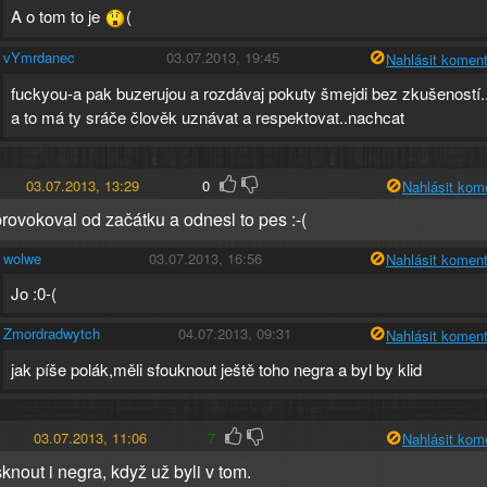
A o tom to je
(
vYmrdanec
03.07.2013, 19:45
Nahlásit koment
fuckyou-a pak buzerujou a rozdávaj pokuty šmejdi bez zkušeností.
a to má ty sráče člověk uznávat a respektovat..nachcat
03.07.2013, 13:29
0
Nahlásit kom
provokoval od začátku a odnesl to pes :-(
wolwe
03.07.2013, 16:56
Nahlásit koment
Jo :0-(
Zmordradwytch
04.07.2013, 09:31
Nahlásit koment
jak píše polák,měli sfouknout ještě toho negra a byl by klid
03.07.2013, 11:06
7
Nahlásit kom
knout i negra, když už byli v tom.