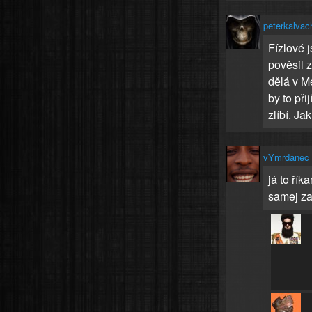
peterkalva
Fízlové j
pověsil z
dělá v M
by to při
zlíbí. Jak
vYmrdanec
já to ří
samej za