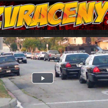
Play
Video