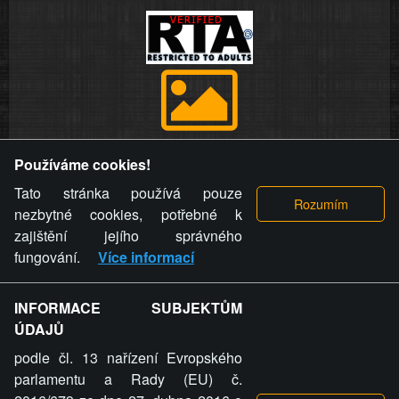
Provozovatel stránky si vyhrazuje právo odstranit fotografie,
Používáme cookies!
videa a komentáře. Osoba, které se toto opatření provozovatele
stránky týče, ani osoba, která umístila fotografii nebo video na
Tato stránka používá pouze
stránku, nemůže z důvodu odstranění fotografie, videa nebo
nezbytné cookies, potřebné k
komentáře pro výše uvedenou okolnost uplatnit vůči
zajištění jejího správného
provozovateli stránky žádný nárok na náhradu škody nebo
fungování.
Více informací
nemajetkové újmy.
INFORMACE SUBJEKTŮM
ZVRÁCENÝ.CZ - Svět není zvrácenej. To jen
ÚDAJŮ
ty lidi...
podle čl. 13 nařízení Evropského
parlamentu a Rady (EU) č.