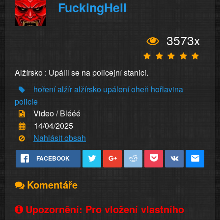
FuckingHell
3573x
Alžírsko : Upálil se na policejní stanici.
hoření
alžír
alžírsko
upálení
oheň
hořlavina
policie
Video / Blééé
14/04/2025
Nahlásit obsah
FACEBOOK
Komentáře
Upozornění: Pro vložení vlastního