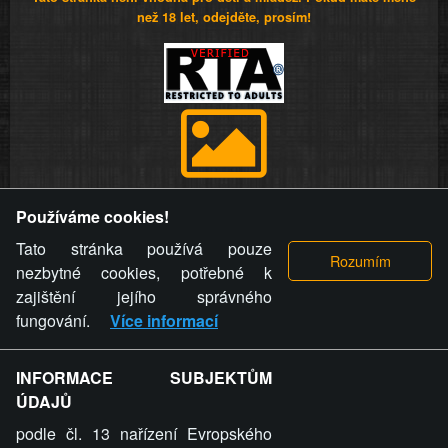
než 18 let, odejděte, prosím!
Provozovatel stránky si vyhrazuje právo odstranit fotografie,
Používáme cookies!
videa a komentáře. Osoba, které se toto opatření provozovatele
stránky týče, ani osoba, která umístila fotografii nebo video na
Tato stránka používá pouze
stránku, nemůže z důvodu odstranění fotografie, videa nebo
nezbytné cookies, potřebné k
komentáře pro výše uvedenou okolnost uplatnit vůči
zajištění jejího správného
provozovateli stránky žádný nárok na náhradu škody nebo
fungování.
Více informací
nemajetkové újmy.
INFORMACE SUBJEKTŮM
ZVRÁCENÝ.CZ - Svět není zvrácenej. To jen
ÚDAJŮ
ty lidi...
podle čl. 13 nařízení Evropského