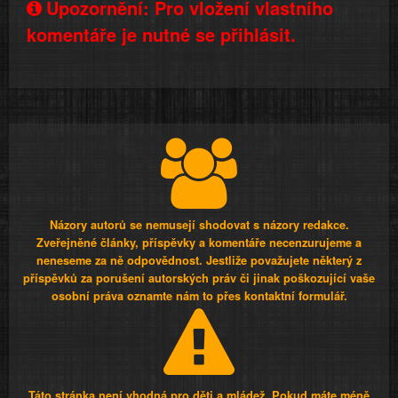
Upozornění: Pro vložení vlastního
komentáře je nutné se přihlásit.
Názory autorů se nemusejí shodovat s názory redakce.
Zveřejněné články, příspěvky a komentáře necenzurujeme a
neneseme za ně odpovědnost. Jestliže považujete některý z
příspěvků za porušení autorských práv či jinak poškozující vaše
osobní práva oznamte nám to přes kontaktní formulář.
Táto stránka není vhodná pro děti a mládež. Pokud máte méně