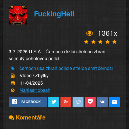
FuckingHell
1361x
3.2. 2025 U.S.A. : Černoch držící střelnou zbraň
sejmutý pohotovou policií.
černoch
usa
zbraň
policie
střelba
smrt
černoši
Video / Zbytky
11/04/2025
Nahlásit obsah
FACEBOOK
Komentáře