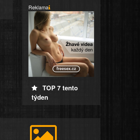
Reklama
TOP 7 tento
týden